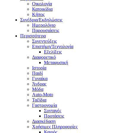
Οικολογία
Κατοικίδια
Κήπος
Συνέδρια/Εκδηλώσεις
Ημερολόγιο
Παρουσιάσεις
Περισσότερα
Συνεντεύξεις
Επιστήμη/Τεχνολογία
Εξελίξεις
Διαφορετικό
Μεταφυσική
Ιστορία
Παιδί
Γυναίκα
Άνδρας
Μόδα
Auto-Moto
Ταξίδια
Γαστρονομία
Συνταγές
Προτάσεις
Διασκέδαση
Χρήσιμες Πληροφορίες
Καιρός