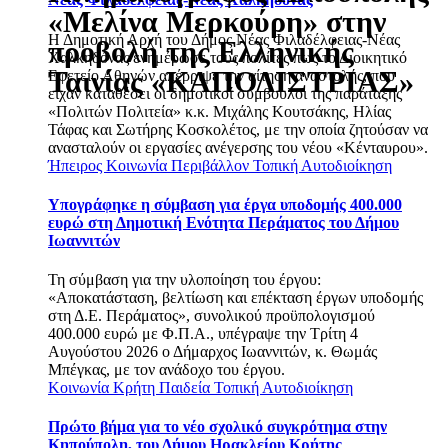
«Μελίνα Μερκούρη» στην
Η Δημοτική Αρχή του Δήμος Νέας Φιλαδέλφειας-Νέας
προβολή της Ελληνικής
Χαλκηδόνας ενημέρωσε τους πολίτες πως το Διοικητικό
Ταινίας «ΚΑΠΟΔΙΣΤΡΙΑΣ»
Εφετείο Αθηνών απέρριψε την αίτηση αναστολής, που
είχαν καταθέσει οι δημοτικοί σύμβουλοι της παράταξης
«Πολιτών Πολιτεία» κ.κ. Μιχάλης Κουτσάκης, Ηλίας
Τάφας και Σωτήρης Κοσκολέτος, με την οποία ζητούσαν να
ανασταλούν οι εργασίες ανέγερσης του νέου «Κένταυρου».
Ήπειρος
Κοινωνία
Περιβάλλον
Τοπική Αυτοδιοίκηση
Υπογράφηκε η σύμβαση για έργα υποδομής 400.000
ευρώ στη Δημοτική Ενότητα Περάματος του Δήμου
Ιωαννιτών
Τη σύμβαση για την υλοποίηση του έργου:
«Αποκατάσταση, βελτίωση και επέκταση έργων υποδομής
στη Δ.Ε. Περάματος», συνολικού προϋπολογισμού
400.000 ευρώ με Φ.Π.Α., υπέγραψε την Τρίτη 4
Αυγούστου 2026 ο Δήμαρχος Ιωαννιτών, κ. Θωμάς
Μπέγκας, με τον ανάδοχο του έργου.
Κοινωνία
Κρήτη
Παιδεία
Τοπική Αυτοδιοίκηση
Πρώτο βήμα για το νέο σχολικό συγκρότημα στην
Κηπούπολη, του Δήμου Ηρακλείου Κρήτης