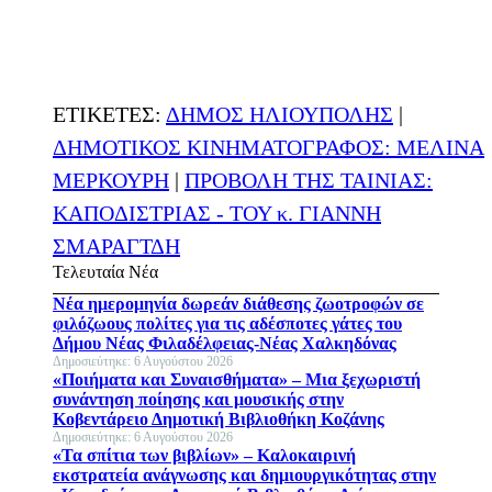
ΕΤΙΚΕΤΕΣ:
ΔΗΜΟΣ ΗΛΙΟΥΠΟΛΗΣ
|
ΔΗΜΟΤΙΚΟΣ ΚΙΝΗΜΑΤΟΓΡΑΦΟΣ: ΜΕΛΙΝΑ
ΜΕΡΚΟΥΡΗ
|
ΠΡΟΒΟΛΗ ΤΗΣ ΤΑΙΝΙΑΣ:
ΚΑΠΟΔΙΣΤΡΙΑΣ - ΤΟΥ κ. ΓΙΑΝΝΗ
ΣΜΑΡΑΓΤΔΗ
Τελευταία Νέα
Νέα ημερομηνία δωρεάν διάθεσης ζωοτροφών σε
φιλόζωους πολίτες για τις αδέσποτες γάτες του
Δήμου Νέας Φιλαδέλφειας-Νέας Χαλκηδόνας
Δημοσιεύτηκε: 6 Αυγούστου 2026
«Ποιήματα και Συναισθήματα» – Μια ξεχωριστή
συνάντηση ποίησης και μουσικής στην
Κοβεντάρειο Δημοτική Βιβλιοθήκη Κοζάνης
Δημοσιεύτηκε: 6 Αυγούστου 2026
«Τα σπίτια των βιβλίων» – Καλοκαιρινή
εκστρατεία ανάγνωσης και δημιουργικότητας στην