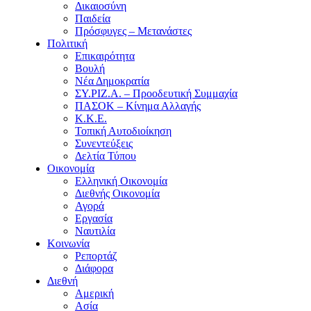
Δικαιοσύνη
Παιδεία
Πρόσφυγες – Μετανάστες
Πολιτική
Επικαιρότητα
Βουλή
Νέα Δημοκρατία
ΣΥ.ΡΙΖ.Α. – Προοδευτική Συμμαχία
ΠΑΣΟΚ – Κίνημα Αλλαγής
Κ.Κ.Ε.
Τοπική Αυτοδιοίκηση
Συνεντεύξεις
Δελτία Τύπου
Οικονομία
Ελληνική Οικονομία
Διεθνής Οικονομία
Αγορά
Εργασία
Ναυτιλία
Κοινωνία
Ρεπορτάζ
Διάφορα
Διεθνή
Αμερική
Ασία