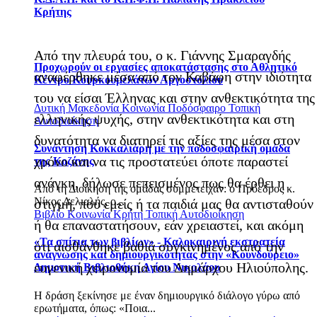
Κρήτης
Από την πλευρά του, ο κ. Γιάννης Σμαραγδής
Προχωρούν οι εργασίες αποκατάστασης στο Αθλητικό
αναφέρθηκε μέσα από τον Καβάφη στην ιδιότητα
Κέντρο Κουρκουμελάτων Αργοστολίου
του να είσαι Έλληνας και στην ανθεκτικότητα της
Δυτική Μακεδονία
Κοινωνία
Ποδόσφαιρο
Τοπική
ελληνικής ψυχής, στην ανθεκτικότητα και στη
Αυτοδιοίκηση
δυνατότητα να διατηρεί τις αξίες της μέσα στον
Συνάντηση Κοκκαλιάρη με την ποδοσφαιρική ομάδα
χρόνο και να τις προστατεύει όποτε παραστεί
της Κοζάνης
ανάγκη, δήλωσε πεπεισμένος πως θα έρθει η
Από τη Διοίκηση της ομάδας συμμετείχαν: o Πρόεδρος κ.
Νίκος Δελιαλής, ο...
στιγμή, που εμείς ή τα παιδιά μας θα αντισταθούν
Βιβλίο
Κοινωνία
Κρήτη
Τοπική Αυτοδιοίκηση
ή θα επαναστατήσουν, εάν χρειαστεί, και ακόμη
«Τα σπίτια των βιβλίων» - Καλοκαιρινή εκστρατεία
ότι αισθάνθηκε βαθιά συγκινημένος από την
ανάγνωσης και δημιουργικότητας στην «Κουνδούρειο»
ευγενική χειρονομία του Δημάρχου Ηλιούπολης.
Δημοτική Βιβλιοθήκη Αγίου Νικολάου
Η δράση ξεκίνησε με έναν δημιουργικό διάλογο γύρω από
ερωτήματα, όπως: «Ποια...