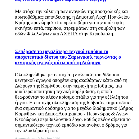
Με στόχο την κάλυψη των αναγκών της προσχολικής και
πρωτοβάθμιας εκπαίδευσης, η Δημοτική Αρχή Ηρακλείου
Κρήτης προχώρησε στο πρώτο βήμα για την απόκτηση
ακινήτου επτά, περίπου, στρεμμάτων στη συμβολή των
οδών Φιλελλήνων και ΑΧΕΠΑ στην Κηπούπολη.
Ξεπέρασε το μεγαλύτερο τεχνικό εμπόδιο το
αποχετευτικό δίκτυο του Σαρωνικού, περνώντας ο
κεντρικός αγωγός κάτω από τη Διώρυγα
Ολοκληρώθηκε με επιτυχία η διέλευση του δίδυμου
κεντρικού αγωγού αποχέτευσης ακαθάρτων κάτω από τη
Διώρυγα της Κορίνθου, στην περιοχή της Ισθμίας, μια
ιδιαίτερα απαιτητική τεχνική παρέμβαση, η οποία
θεωρούνταν το πλέον κρίσιμο στάδιο για την εξέλιξη του
έργου. Η επιτυχής ολοκλήρωση της διάβασης σηματοδοτεί
ένα σημαντικό ορόσημο για το μεγάλο διαδημοτικό (Δήμος
Κορινθίων και Δήμος Λουτρακίου - Περαχώρας & Αγίων
Θεοδώρων) περιβαλλοντικό έργο, καθώς πλέον αίρεται το
σημαντικότερο τεχνικό εμπόδιο και ανοίγει ο δρόμος για
την ολοκλήρωσή του.
Δημοσιεύτηκε: 5 Ιουνίου 2026