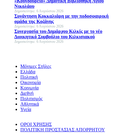
«Κουνδούρειο» Δημοτική Βιβλιοθήκη Αγίου
Νικολάου
Δημοσιεύτηκε: 6 Αυγούστου 2026
Συνάντηση Κοκκαλιάρη με την ποδοσφαιρική
ομάδα της Κοζάνης
Δημοσιεύτηκε: 6 Αυγούστου 2026
Συνεργασία του Δημάρχου Κιλκίς με το νέο
Διοικητικό Συμβούλιο του Κιλκισιακού
Δημοσιεύτηκε: 6 Αυγούστου 2026
Μόνιμες Στήλες
Ελλάδα
Πολιτική
Οικονομία
Κοινωνία
Διεθνή
Πολιτισμός
Αθλητικά
Υγεία
ΟΡΟΙ ΧΡΗΣΗΣ
ΠΟΛΙΤΙΚΗ ΠΡΟΣΤΑΣΙΑΣ ΑΠΟΡΡΗΤΟΥ