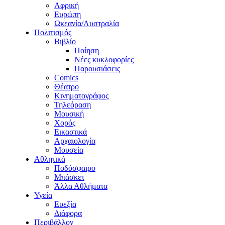
Αφρική
Ευρώπη
Ωκεανία/Αυστραλία
Πολιτισμός
Βιβλίο
Ποίηση
Νέες κυκλοφορίες
Παρουσιάσεις
Comics
Θέατρο
Κινηματογράφος
Τηλεόραση
Μουσική
Χορός
Εικαστικά
Αρχαιολογία
Μουσεία
Αθλητικά
Ποδόσφαιρο
Μπάσκετ
Άλλα Αθλήματα
Υγεία
Ευεξία
Διάφορα
Περιβάλλον