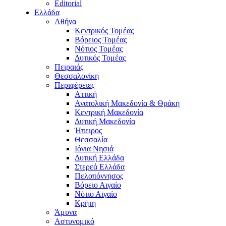
Editorial
Ελλάδα
Αθήνα
Κεντρικός Τομέας
Βόρειος Τομέας
Νότιος Τομέας
Δυτικός Τομέας
Πειραιάς
Θεσσαλονίκη
Περιφέρειες
Αττική
Ανατολική Μακεδονία & Θράκη
Κεντρική Μακεδονία
Δυτική Μακεδονία
Ήπειρος
Θεσσαλία
Ιόνια Νησιά
Δυτική Ελλάδα
Στερεά Ελλάδα
Πελοπόννησος
Βόρειο Αιγαίο
Νότιο Αιγαίο
Κρήτη
Άμυνα
Αστυνομικό