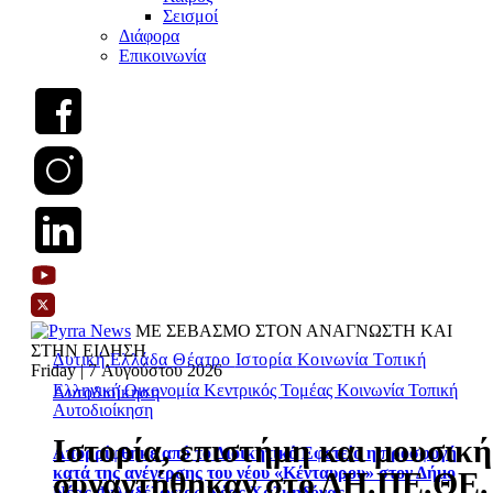
Σεισμοί
Διάφορα
Επικοινωνία
ΜΕ ΣΕΒΑΣΜΟ ΣΤΟΝ ΑΝΑΓΝΩΣΤΗ ΚΑΙ
ΣΤΗΝ ΕΙΔΗΣΗ
Δυτική Ελλάδα
Θέατρο
Ιστορία
Κοινωνία
Τοπική
Friday | 7 Αυγούστου 2026
Ελληνική Οικονομία
Κεντρικός Τομέας
Κοινωνία
Τοπική
Αυτοδιοίκηση
Αυτοδιοίκηση
Ιστορία, επιστήμη και μουσική
Απορρίφθηκε από το Διοικητικό Εφετείο η προσφυγή
κατά της ανέγερσης του νέου «Κένταυρου» στον Δήμο
συναντήθηκαν στο ΔΗ.ΠΕ.ΘΕ.
Νέας Φιλαδέλφειας-Νέας Χαλκηδόνας