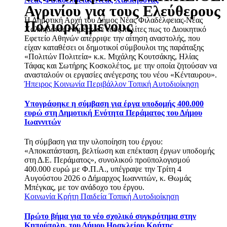
Αγρινίου για τους Ελεύθερους
Η Δημοτική Αρχή του Δήμος Νέας Φιλαδέλφειας-Νέας
Πολιορκημένους
Χαλκηδόνας ενημέρωσε τους πολίτες πως το Διοικητικό
Εφετείο Αθηνών απέρριψε την αίτηση αναστολής, που
είχαν καταθέσει οι δημοτικοί σύμβουλοι της παράταξης
«Πολιτών Πολιτεία» κ.κ. Μιχάλης Κουτσάκης, Ηλίας
Τάφας και Σωτήρης Κοσκολέτος, με την οποία ζητούσαν να
ανασταλούν οι εργασίες ανέγερσης του νέου «Κένταυρου».
Ήπειρος
Κοινωνία
Περιβάλλον
Τοπική Αυτοδιοίκηση
Υπογράφηκε η σύμβαση για έργα υποδομής 400.000
ευρώ στη Δημοτική Ενότητα Περάματος του Δήμου
Ιωαννιτών
Τη σύμβαση για την υλοποίηση του έργου:
«Αποκατάσταση, βελτίωση και επέκταση έργων υποδομής
στη Δ.Ε. Περάματος», συνολικού προϋπολογισμού
400.000 ευρώ με Φ.Π.Α., υπέγραψε την Τρίτη 4
Αυγούστου 2026 ο Δήμαρχος Ιωαννιτών, κ. Θωμάς
Μπέγκας, με τον ανάδοχο του έργου.
Κοινωνία
Κρήτη
Παιδεία
Τοπική Αυτοδιοίκηση
Πρώτο βήμα για το νέο σχολικό συγκρότημα στην
Κηπούπολη, του Δήμου Ηρακλείου Κρήτης