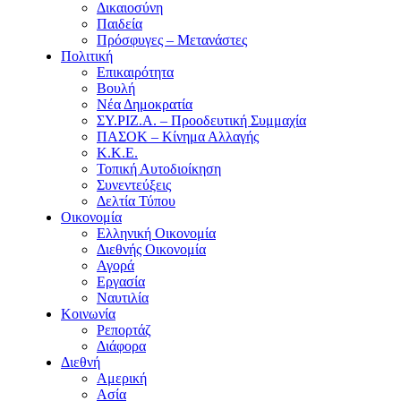
Δικαιοσύνη
Παιδεία
Πρόσφυγες – Μετανάστες
Πολιτική
Επικαιρότητα
Βουλή
Νέα Δημοκρατία
ΣΥ.ΡΙΖ.Α. – Προοδευτική Συμμαχία
ΠΑΣΟΚ – Κίνημα Αλλαγής
Κ.Κ.Ε.
Τοπική Αυτοδιοίκηση
Συνεντεύξεις
Δελτία Τύπου
Οικονομία
Ελληνική Οικονομία
Διεθνής Οικονομία
Αγορά
Εργασία
Ναυτιλία
Κοινωνία
Ρεπορτάζ
Διάφορα
Διεθνή
Αμερική
Ασία