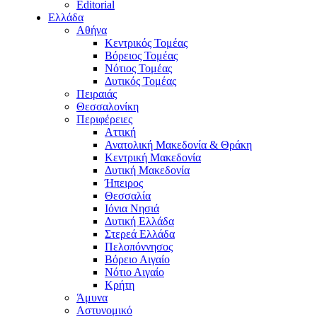
Editorial
Ελλάδα
Αθήνα
Κεντρικός Τομέας
Βόρειος Τομέας
Νότιος Τομέας
Δυτικός Τομέας
Πειραιάς
Θεσσαλονίκη
Περιφέρειες
Αττική
Ανατολική Μακεδονία & Θράκη
Κεντρική Μακεδονία
Δυτική Μακεδονία
Ήπειρος
Θεσσαλία
Ιόνια Νησιά
Δυτική Ελλάδα
Στερεά Ελλάδα
Πελοπόννησος
Βόρειο Αιγαίο
Νότιο Αιγαίο
Κρήτη
Άμυνα
Αστυνομικό