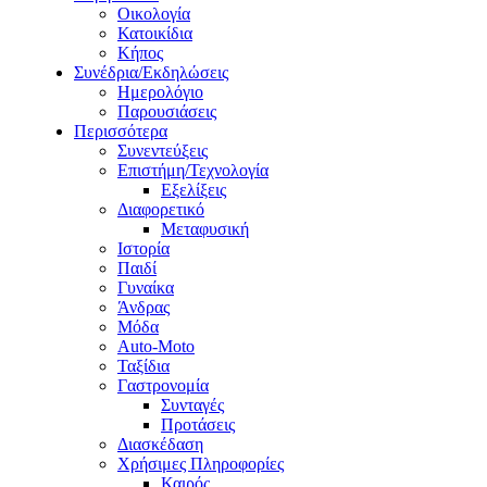
Οικολογία
Κατοικίδια
Κήπος
Συνέδρια/Εκδηλώσεις
Ημερολόγιο
Παρουσιάσεις
Περισσότερα
Συνεντεύξεις
Επιστήμη/Τεχνολογία
Εξελίξεις
Διαφορετικό
Μεταφυσική
Ιστορία
Παιδί
Γυναίκα
Άνδρας
Μόδα
Auto-Moto
Ταξίδια
Γαστρονομία
Συνταγές
Προτάσεις
Διασκέδαση
Χρήσιμες Πληροφορίες
Καιρός