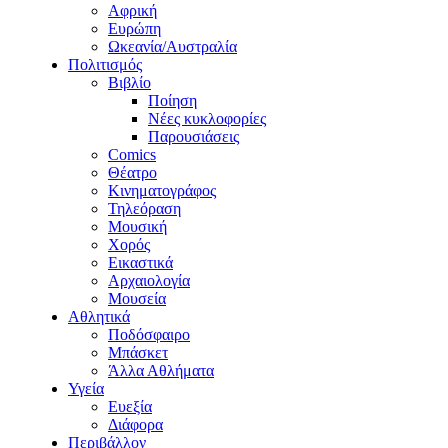
Αφρική
Ευρώπη
Ωκεανία/Αυστραλία
Πολιτισμός
Βιβλίο
Ποίηση
Νέες κυκλοφορίες
Παρουσιάσεις
Comics
Θέατρο
Κινηματογράφος
Τηλεόραση
Μουσική
Χορός
Εικαστικά
Αρχαιολογία
Μουσεία
Αθλητικά
Ποδόσφαιρο
Μπάσκετ
Άλλα Αθλήματα
Υγεία
Ευεξία
Διάφορα
Περιβάλλον