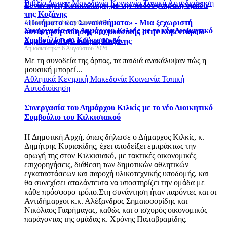
Βιβλίο
Δυτική Μακεδονία
Κοινωνία
Τοπική Αυτοδιοίκηση
Συνάντηση Κοκκαλιάρη με την ποδοσφαιρική ομάδα
της Κοζάνης
«Ποιήματα και Συναισθήματα» - Μια ξεχωριστή
Δημοσιεύτηκε: 6 Αυγούστου 2026
Συνεργασία του Δημάρχου Κιλκίς με το νέο Διοικητικό
συνάντηση ποίησης και μουσικής στην Κοβεντάρειο
Συμβούλιο του Κιλκισιακού
Δημοτική Βιβλιοθήκη Κοζάνης
Δημοσιεύτηκε: 6 Αυγούστου 2026
Με τη συνοδεία της άρπας, τα παιδιά ανακάλυψαν πώς η
μουσική μπορεί...
Αθλητικά
Κεντρική Μακεδονία
Κοινωνία
Τοπική
Αυτοδιοίκηση
Συνεργασία του Δημάρχου Κιλκίς με το νέο Διοικητικό
Συμβούλιο του Κιλκισιακού
Η Δημοτική Αρχή, όπως δήλωσε ο Δήμαρχος Κιλκίς, κ.
Δημήτρης Κυριακίδης, έχει αποδείξει εμπράκτως την
αρωγή της στον Κιλκισιακό, με τακτικές οικονομικές
επιχορηγήσεις, διάθεση των δημοτικών αθλητικών
εγκαταστάσεων και παροχή υλικοτεχνικής υποδομής, και
θα συνεχίσει αταλάντευτα να υποστηρίζει την ομάδα με
κάθε πρόσφορο τρόπο.Στη συνάντηση ήταν παρόντες και οι
Αντιδήμαρχοι κ.κ. Αλέξανδρος Σημαιοφορίδης και
Νικόλαος Γιαρήμαγας, καθώς και ο ισχυρός οικονομικός
παράγοντας της ομάδας κ. Χρόνης Παπαβραμίδης.