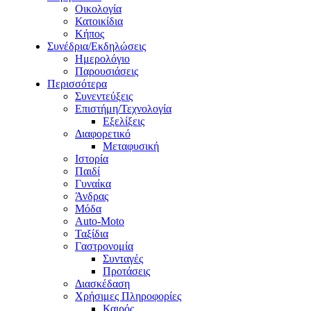
Οικολογία
Κατοικίδια
Κήπος
Συνέδρια/Εκδηλώσεις
Ημερολόγιο
Παρουσιάσεις
Περισσότερα
Συνεντεύξεις
Επιστήμη/Τεχνολογία
Εξελίξεις
Διαφορετικό
Μεταφυσική
Ιστορία
Παιδί
Γυναίκα
Άνδρας
Μόδα
Auto-Moto
Ταξίδια
Γαστρονομία
Συνταγές
Προτάσεις
Διασκέδαση
Χρήσιμες Πληροφορίες
Καιρός