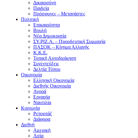
Δικαιοσύνη
Παιδεία
Πρόσφυγες – Μετανάστες
Πολιτική
Επικαιρότητα
Βουλή
Νέα Δημοκρατία
ΣΥ.ΡΙΖ.Α. – Προοδευτική Συμμαχία
ΠΑΣΟΚ – Κίνημα Αλλαγής
Κ.Κ.Ε.
Τοπική Αυτοδιοίκηση
Συνεντεύξεις
Δελτία Τύπου
Οικονομία
Ελληνική Οικονομία
Διεθνής Οικονομία
Αγορά
Εργασία
Ναυτιλία
Κοινωνία
Ρεπορτάζ
Διάφορα
Διεθνή
Αμερική
Ασία