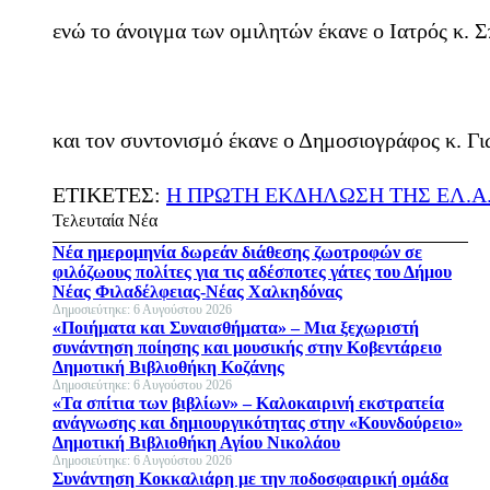
ενώ το άνοιγμα των ομιλητών έκανε ο Ιατρός κ. 
και τον συντονισμό έκανε ο Δημοσιογράφος κ. 
ΕΤΙΚΕΤΕΣ:
Η ΠΡΩΤΗ ΕΚΔΗΛΩΣΗ ΤΗΣ ΕΛ.Α
Τελευταία Νέα
Νέα ημερομηνία δωρεάν διάθεσης ζωοτροφών σε
φιλόζωους πολίτες για τις αδέσποτες γάτες του Δήμου
Νέας Φιλαδέλφειας-Νέας Χαλκηδόνας
Δημοσιεύτηκε: 6 Αυγούστου 2026
«Ποιήματα και Συναισθήματα» – Μια ξεχωριστή
συνάντηση ποίησης και μουσικής στην Κοβεντάρειο
Δημοτική Βιβλιοθήκη Κοζάνης
Δημοσιεύτηκε: 6 Αυγούστου 2026
«Τα σπίτια των βιβλίων» – Καλοκαιρινή εκστρατεία
ανάγνωσης και δημιουργικότητας στην «Κουνδούρειο»
Δημοτική Βιβλιοθήκη Αγίου Νικολάου
Δημοσιεύτηκε: 6 Αυγούστου 2026
Συνάντηση Κοκκαλιάρη με την ποδοσφαιρική ομάδα