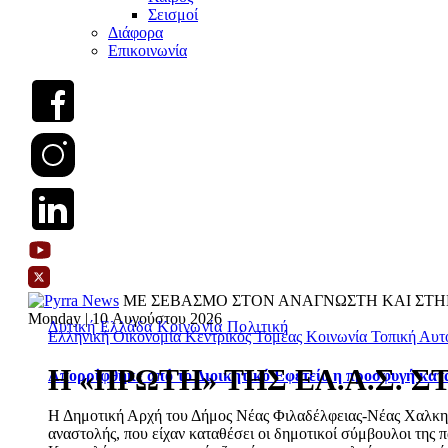
Σεισμοί
Διάφορα
Επικοινωνία
ΜΕ ΣΕΒΑΣΜΟ ΣΤΟΝ ΑΝΑΓΝΩΣΤΗ ΚΑΙ ΣΤΗ
Monday | 10 Αυγούστου 2026
Δυτική Ελλάδα
Κοινωνία
Πολιτική
Ελληνική Οικονομία
Κεντρικός Τομέας
Κοινωνία
Τοπική Αυτ
Η «ΠΡΩΤΗ» ΤΗΣ ΕΛ.Α.Σ. 
Απορρίφθηκε από το Διοικητικό Εφετείο η προσφυγή κατ
Η Δημοτική Αρχή του Δήμος Νέας Φιλαδέλφειας-Νέας Χαλκηδό
αναστολής, που είχαν καταθέσει οι δημοτικοί σύμβουλοι της