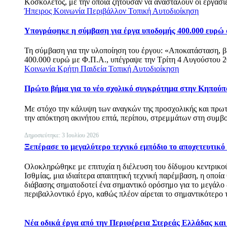
Κοσκολέτος, με την οποία ζητούσαν να ανασταλούν οι εργασί
Ήπειρος
Κοινωνία
Περιβάλλον
Τοπική Αυτοδιοίκηση
Υπογράφηκε η σύμβαση για έργα υποδομής 400.000 ευρώ
Τη σύμβαση για την υλοποίηση του έργου: «Αποκατάσταση, 
400.000 ευρώ με Φ.Π.Α., υπέγραψε την Τρίτη 4 Αυγούστου 2
Κοινωνία
Κρήτη
Παιδεία
Τοπική Αυτοδιοίκηση
Πρώτο βήμα για το νέο σχολικό συγκρότημα στην Κηπούπ
Με στόχο την κάλυψη των αναγκών της προσχολικής και πρω
την απόκτηση ακινήτου επτά, περίπου, στρεμμάτων στη συ
Δημοσιεύτηκε: 3 Ιουλίου 2026
Ξεπέρασε το μεγαλύτερο τεχνικό εμπόδιο το αποχετευτικ
Ολοκληρώθηκε με επιτυχία η διέλευση του δίδυμου κεντρικο
Ισθμίας, μια ιδιαίτερα απαιτητική τεχνική παρέμβαση, η οποί
διάβασης σηματοδοτεί ένα σημαντικό ορόσημο για το μεγάλ
περιβαλλοντικό έργο, καθώς πλέον αίρεται το σημαντικότερο 
Νέα οδικά έργα από την Περιφέρεια Στερεάς Ελλάδας κα