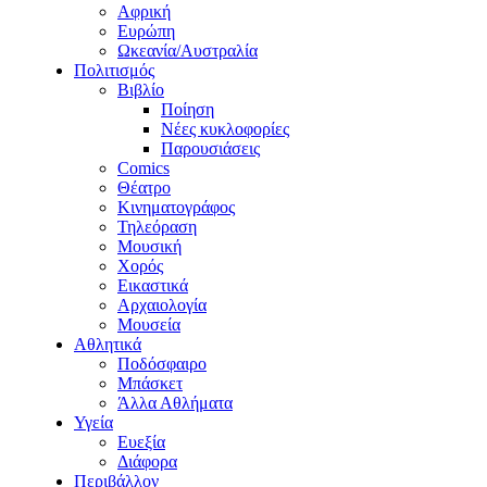
Αφρική
Ευρώπη
Ωκεανία/Αυστραλία
Πολιτισμός
Βιβλίο
Ποίηση
Νέες κυκλοφορίες
Παρουσιάσεις
Comics
Θέατρο
Κινηματογράφος
Τηλεόραση
Μουσική
Χορός
Εικαστικά
Αρχαιολογία
Μουσεία
Αθλητικά
Ποδόσφαιρο
Μπάσκετ
Άλλα Αθλήματα
Υγεία
Ευεξία
Διάφορα
Περιβάλλον