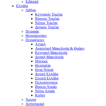
Editorial
Ελλάδα
Αθήνα
Κεντρικός Τομέας
Βόρειος Τομέας
Νότιος Τομέας
Δυτικός Τομέας
Πειραιάς
Θεσσαλονίκη
Περιφέρειες
Αττική
Ανατολική Μακεδονία & Θράκη
Κεντρική Μακεδονία
Δυτική Μακεδονία
Ήπειρος
Θεσσαλία
Ιόνια Νησιά
Δυτική Ελλάδα
Στερεά Ελλάδα
Πελοπόννησος
Βόρειο Αιγαίο
Νότιο Αιγαίο
Κρήτη
Άμυνα
Αστυνομικό