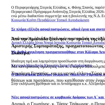
Ο Περιφερειάρχης Στερεάς Ελλάδας, κ. Φάνης Σπανός, παρέσ
Περιφερειακό Πρόγραμμα Ανάπτυξης Στερεάς Ελλάδας 2026-20
ενώ μέσω διαδικτύου συμμετείχε και η βουλευτής της Ν.Δ. Ε
Κοινωνία
Κρήτη
Περιβάλλον
Τοπική Αυτοδιοίκηση
Σε πλήρη εξέλιξη ασφαλτοστρώσεις, οδικά έργα και συν
Από την Αμαλιάδα ξεκίνησε την πρώτη της εξό
Συγκεκριμένα, έχουν ξεκινήσει τα έργα κατασκευής του νέου 
Δυτική Ελλάδα
Ιόνια Νησιά
Ιστορία
Κοινωνία
Τοπική Αυτοδι
Αριστερής Συμπαράταξης, πραγματοποιώντας α
Με βαθιά συγκίνηση πραγματοποιήθηκε στον Κάλαμο Λευ
Σκακέρα.
Ιδιαίτερη τιμή και λαμπρότητα προσέδωσαν στη διοργάνωση με
Κεντρική Μακεδονία
Κοινωνία
Τοπική Αυτοδιοίκηση
Με κεντρικούς ομιλητές τον κ. Γιώργο Μπουλμπα
Τομεάρχη Εργασίας, και με γενικό τίτλο: «Τώρα μ
Ο Πολιτιστικός Σύλλογος Ισώματος «Καπετάν Ράμναλης τ
θέσεων και προτάσεων, που κατέθεσαν στην έναρ
Στην εκδήλωση βρέθηκαν και οι Αντιδήμαρχοι κ.κ. Αλέξανδρο
Νέες ασφαλτοστρώσεις σε κομβικούς δρόμους των Α΄ και
Αρχικά, ο Γεωπόνος, κ. Τάσος Τσάκωνας, ο Περι