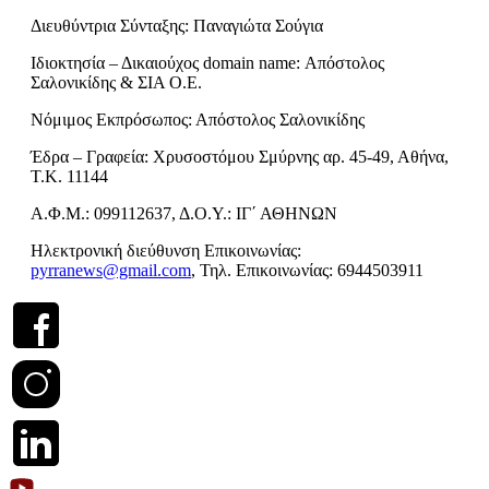
Διευθύντρια Σύνταξης: Παναγιώτα Σούγια
Ιδιοκτησία – Δικαιούχος domain name: Απόστολος
Σαλονικίδης & ΣΙΑ Ο.Ε.
Νόμιμος Εκπρόσωπος: Απόστολος Σαλονικίδης
Έδρα – Γραφεία: Χρυσοστόμου Σμύρνης αρ. 45-49, Αθήνα,
Τ.Κ. 11144
Α.Φ.Μ.: 099112637, Δ.Ο.Υ.: ΙΓ΄ ΑΘΗΝΩΝ
Ηλεκτρονική διεύθυνση Επικοινωνίας:
pyrranews@gmail.com
, Τηλ. Επικοινωνίας: 6944503911