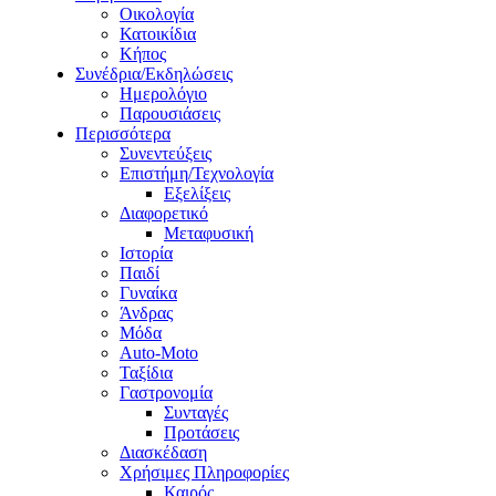
Οικολογία
Κατοικίδια
Κήπος
Συνέδρια/Εκδηλώσεις
Ημερολόγιο
Παρουσιάσεις
Περισσότερα
Συνεντεύξεις
Επιστήμη/Τεχνολογία
Εξελίξεις
Διαφορετικό
Μεταφυσική
Ιστορία
Παιδί
Γυναίκα
Άνδρας
Μόδα
Auto-Moto
Ταξίδια
Γαστρονομία
Συνταγές
Προτάσεις
Διασκέδαση
Χρήσιμες Πληροφορίες
Καιρός