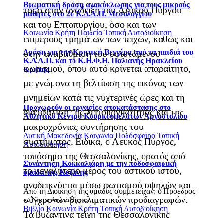
Βιωματική δράση ανακύκλωσης για τους μικρούς
τόσο στην ανάδειξη του Λευκού Πύργου
μαθητές στο 2ο Κ.Δ.Α.Π. Μεσολογγίου
και του Επταπυργίου, όσο και των
Κοινωνία
Κρήτη
Παιδεία
Τοπική Αυτοδιοίκηση
επιμέρους τμημάτων των τειχών, καθώς και
Δράση για την Κρητική Βεγγέρα από τα παιδιά του
στην αναβάθμιση του υφιστάμενου
Κ.Δ.Α.Π. και το Κ.Η.Φ.Η. Παλιανής Ηρακλείου
φωτισμού, όπου αυτό κρίνεται απαραίτητο,
Κρήτης
με γνώμονα τη βελτίωση της εικόνας των
μνημείων κατά τις νυχτερινές ώρες και τη
Προχωρούν οι εργασίες αποκατάστασης στο
διασφάλιση της λειτουργικότητας και της
Αθλητικό Κέντρο Κουρκουμελάτων Αργοστολίου
μακροχρόνιας συντήρησης του
Δυτική Μακεδονία
Κοινωνία
Ποδόσφαιρο
Τοπική
συστήματος. Ειδικά, ο Λευκός Πύργος,
Αυτοδιοίκηση
τοπόσημο της Θεσσαλονίκης, ορατός από
Συνάντηση Κοκκαλιάρη με την ποδοσφαιρική
το μεγαλύτερο μέρος του αστικού ιστού,
ομάδα της Κοζάνης
αναδεικνύεται μέσω φωτισμού υψηλών και
Από τη Διοίκηση της ομάδας συμμετείχαν: o Πρόεδρος
σύγχρονων βιοκλιματικών προδιαγραφών.
κ. Νίκος Δελιαλής, ο...
Βιβλίο
Κοινωνία
Κρήτη
Τοπική Αυτοδιοίκηση
Τα βυζαντινά τείχη της Θεσσαλονίκης