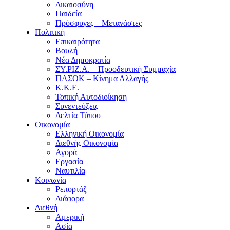
Δικαιοσύνη
Παιδεία
Πρόσφυγες – Μετανάστες
Πολιτική
Επικαιρότητα
Βουλή
Νέα Δημοκρατία
ΣΥ.ΡΙΖ.Α. – Προοδευτική Συμμαχία
ΠΑΣΟΚ – Κίνημα Αλλαγής
Κ.Κ.Ε.
Τοπική Αυτοδιοίκηση
Συνεντεύξεις
Δελτία Τύπου
Οικονομία
Ελληνική Οικονομία
Διεθνής Οικονομία
Αγορά
Εργασία
Ναυτιλία
Κοινωνία
Ρεπορτάζ
Διάφορα
Διεθνή
Αμερική
Ασία