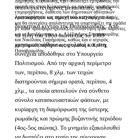
Δημήτρης Κυριακίδης, έχει αποδείξει εμπράκτως την
αρωγή της στον Κιλκισιακό, με τακτικές οικονομικές
υπέστη εκτεταμένες μετασκευές, καθώς
επιχορηγήσεις, διάθεση των δημοτικών αθλητικών
λειτούργησε ως αμυντικό καταφύγιο και
εγκαταστάσεων και παροχή υλικοτεχνικής υποδομής,
και θα συνεχίσει αταλάντευτα να υποστηρίζει την ομάδα
διοικητικό κέντρο της Θεσσαλονίκης. Από
με κάθε πρόσφορο τρόπο.Στη συνάντηση ήταν παρόντες
και οι Αντιδήμαρχοι κ.κ. Αλέξανδρος Σημαιοφορίδης
τα τέλη του 19ου αιώνα έως το 1989
και Νικόλαος Γιαρήμαγας, καθώς και ο ισχυρός
χρησιμοποιήθηκε ως φυλακή και στη
οικονομικός παράγοντας της ομάδας κ. Χρόνης
Παπαβραμίδης.
συνέχεια αποδόθηκε στο Υπουργείο
Πολιτισμού. Από την αρχική περίμετρο
των, περίπου, 8 χλμ. των τειχών
διατηρούνται σήμερα ορατά, περίπου, 4
χλμ., τα οποία αποτελούν ένα σύνθετο
σύνολο κατασκευαστικών φάσεων, με
κυρίαρχη τη διαμόρφωση της ύστερης
ρωμαϊκής και πρώιμης βυζαντινής περιόδου
(4ος-5ος αιώνας). Το μνημείο εξακολουθεί
να δεσπόζει στο τοπίο της σύγχρονης