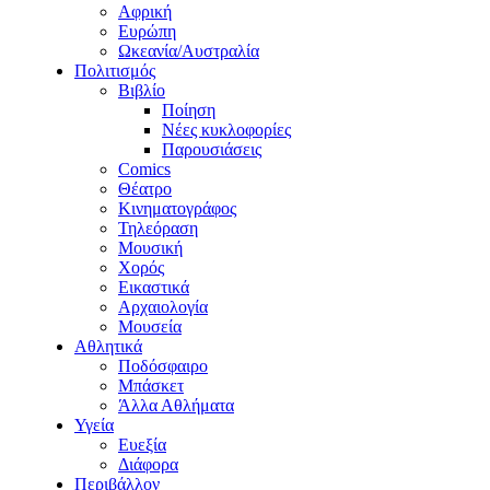
Αφρική
Ευρώπη
Ωκεανία/Αυστραλία
Πολιτισμός
Βιβλίο
Ποίηση
Νέες κυκλοφορίες
Παρουσιάσεις
Comics
Θέατρο
Κινηματογράφος
Τηλεόραση
Μουσική
Χορός
Εικαστικά
Αρχαιολογία
Μουσεία
Αθλητικά
Ποδόσφαιρο
Μπάσκετ
Άλλα Αθλήματα
Υγεία
Ευεξία
Διάφορα
Περιβάλλον