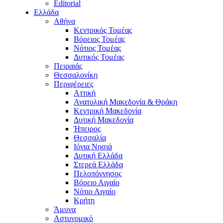
Editorial
Ελλάδα
Αθήνα
Κεντρικός Τομέας
Βόρειος Τομέας
Νότιος Τομέας
Δυτικός Τομέας
Πειραιάς
Θεσσαλονίκη
Περιφέρειες
Αττική
Ανατολική Μακεδονία & Θράκη
Κεντρική Μακεδονία
Δυτική Μακεδονία
Ήπειρος
Θεσσαλία
Ιόνια Νησιά
Δυτική Ελλάδα
Στερεά Ελλάδα
Πελοπόννησος
Βόρειο Αιγαίο
Νότιο Αιγαίο
Κρήτη
Άμυνα
Αστυνομικό