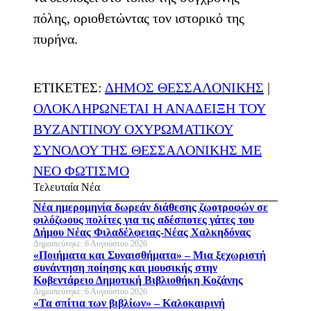
πόλης, οριοθετώντας τον ιστορικό της
πυρήνα.
ΕΤΙΚΕΤΕΣ:
ΔΗΜΟΣ ΘΕΣΣΑΛΟΝΙΚΗΣ
|
ΟΛΟΚΛΗΡΩΝΕΤΑΙ Η ΑΝΑΔΕΙΞΗ ΤΟΥ
ΒΥΖΑΝΤΙΝΟΥ ΟΧΥΡΩΜΑΤΙΚΟΥ
ΣΥΝΟΛΟΥ ΤΗΣ ΘΕΣΣΑΛΟΝΙΚΗΣ ΜΕ
ΝΕΟ ΦΩΤΙΣΜΟ
Τελευταία Νέα
Νέα ημερομηνία δωρεάν διάθεσης ζωοτροφών σε
φιλόζωους πολίτες για τις αδέσποτες γάτες του
Δήμου Νέας Φιλαδέλφειας-Νέας Χαλκηδόνας
Δημοσιεύτηκε: 6 Αυγούστου 2026
«Ποιήματα και Συναισθήματα» – Μια ξεχωριστή
συνάντηση ποίησης και μουσικής στην
Κοβεντάρειο Δημοτική Βιβλιοθήκη Κοζάνης
Δημοσιεύτηκε: 6 Αυγούστου 2026
«Τα σπίτια των βιβλίων» – Καλοκαιρινή