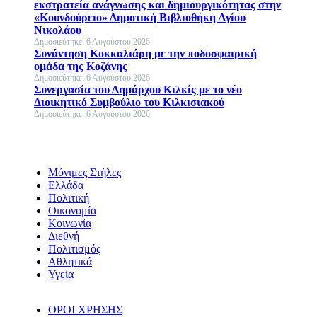
εκστρατεία ανάγνωσης και δημιουργικότητας στην
«Κουνδούρειο» Δημοτική Βιβλιοθήκη Αγίου
Νικολάου
Δημοσιεύτηκε: 6 Αυγούστου 2026
Συνάντηση Κοκκαλιάρη με την ποδοσφαιρική
ομάδα της Κοζάνης
Δημοσιεύτηκε: 6 Αυγούστου 2026
Συνεργασία του Δημάρχου Κιλκίς με το νέο
Διοικητικό Συμβούλιο του Κιλκισιακού
Δημοσιεύτηκε: 6 Αυγούστου 2026
Μόνιμες Στήλες
Ελλάδα
Πολιτική
Οικονομία
Κοινωνία
Διεθνή
Πολιτισμός
Αθλητικά
Υγεία
ΟΡΟΙ ΧΡΗΣΗΣ