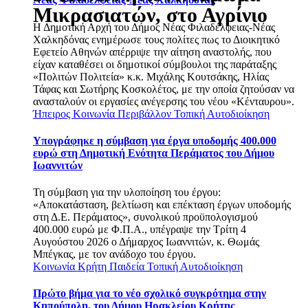
Μικρασιατών, στο Αγρίνιο
Η Δημοτική Αρχή του Δήμος Νέας Φιλαδέλφειας-Νέας
Χαλκηδόνας ενημέρωσε τους πολίτες πως το Διοικητικό
Εφετείο Αθηνών απέρριψε την αίτηση αναστολής, που
είχαν καταθέσει οι δημοτικοί σύμβουλοι της παράταξης
«Πολιτών Πολιτεία» κ.κ. Μιχάλης Κουτσάκης, Ηλίας
Τάφας και Σωτήρης Κοσκολέτος, με την οποία ζητούσαν να
ανασταλούν οι εργασίες ανέγερσης του νέου «Κένταυρου».
Ήπειρος
Κοινωνία
Περιβάλλον
Τοπική Αυτοδιοίκηση
Υπογράφηκε η σύμβαση για έργα υποδομής 400.000
ευρώ στη Δημοτική Ενότητα Περάματος του Δήμου
Ιωαννιτών
Τη σύμβαση για την υλοποίηση του έργου:
«Αποκατάσταση, βελτίωση και επέκταση έργων υποδομής
στη Δ.Ε. Περάματος», συνολικού προϋπολογισμού
400.000 ευρώ με Φ.Π.Α., υπέγραψε την Τρίτη 4
Αυγούστου 2026 ο Δήμαρχος Ιωαννιτών, κ. Θωμάς
Μπέγκας, με τον ανάδοχο του έργου.
Κοινωνία
Κρήτη
Παιδεία
Τοπική Αυτοδιοίκηση
Πρώτο βήμα για το νέο σχολικό συγκρότημα στην
Κηπούπολη, του Δήμου Ηρακλείου Κρήτης