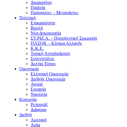
Δικαιοσύνη
Παιδεία
Πρόσφυγες – Μετανάστες
Πολιτική
Επικαιρότητα
Βουλή
Νέα Δημοκρατία
ΣΥ.ΡΙΖ.Α. – Προοδευτική Συμμαχία
ΠΑΣΟΚ – Κίνημα Αλλαγής
Κ.Κ.Ε.
Τοπική Αυτοδιοίκηση
Συνεντεύξεις
Δελτία Τύπου
Οικονομία
Ελληνική Οικονομία
Διεθνής Οικονομία
Αγορά
Εργασία
Ναυτιλία
Κοινωνία
Ρεπορτάζ
Διάφορα
Διεθνή
Αμερική
Ασία