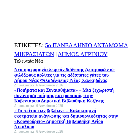
ΕΤΙΚΕΤΕΣ:
5ο ΠΑΝΕΛΛΗΝΙΟ ΑΝΤΑΜΩΜΑ
ΜΙΚΡΑΣΙΑΤΩΝ
|
ΔΗΜΟΣ ΑΓΡΙΝΙΟΥ
Τελευταία Νέα
Νέα ημερομηνία δωρεάν διάθεσης ζωοτροφών σε
φιλόζωους πολίτες για τις αδέσποτες γάτες του
Δήμου Νέας Φιλαδέλφειας-Νέας Χαλκηδόνας
Δημοσιεύτηκε: 6 Αυγούστου 2026
«Ποιήματα και Συναισθήματα» – Μια ξεχωριστή
συνάντηση ποίησης και μουσικής στην
Κοβεντάρειο Δημοτική Βιβλιοθήκη Κοζάνης
Δημοσιεύτηκε: 6 Αυγούστου 2026
«Τα σπίτια των βιβλίων» – Καλοκαιρινή
εκστρατεία ανάγνωσης και δημιουργικότητας στην
«Κουνδούρειο» Δημοτική Βιβλιοθήκη Αγίου
Νικολάου
Δημοσιεύτηκε: 6 Αυγούστου 2026