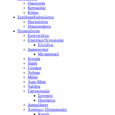
Οικολογία
Κατοικίδια
Κήπος
Συνέδρια/Εκδηλώσεις
Ημερολόγιο
Παρουσιάσεις
Περισσότερα
Συνεντεύξεις
Επιστήμη/Τεχνολογία
Εξελίξεις
Διαφορετικό
Μεταφυσική
Ιστορία
Παιδί
Γυναίκα
Άνδρας
Μόδα
Auto-Moto
Ταξίδια
Γαστρονομία
Συνταγές
Προτάσεις
Διασκέδαση
Χρήσιμες Πληροφορίες
Καιρός