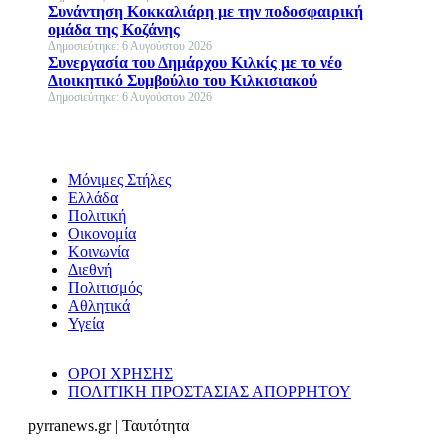
Συνάντηση Κοκκαλιάρη με την ποδοσφαιρική
ομάδα της Κοζάνης
Δημοσιεύτηκε: 6 Αυγούστου 2026
Συνεργασία του Δημάρχου Κιλκίς με το νέο
Διοικητικό Συμβούλιο του Κιλκισιακού
Δημοσιεύτηκε: 6 Αυγούστου 2026
Μόνιμες Στήλες
Ελλάδα
Πολιτική
Οικονομία
Κοινωνία
Διεθνή
Πολιτισμός
Αθλητικά
Υγεία
ΟΡΟΙ ΧΡΗΣΗΣ
ΠΟΛΙΤΙΚΗ ΠΡΟΣΤΑΣΙΑΣ ΑΠΟΡΡΗΤΟΥ
pyrranews.gr | Ταυτότητα