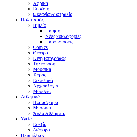
Αφρική
Ευρώπη
Ωκεανία/Αυστραλία
Πολιτισμός
Βιβλίο
Ποίηση
Νέες κυκλοφορίες
Παρουσιάσεις
Comics
Θέατρο
Κινηματογράφος
Τηλεόραση
Μουσική
Χορός
Εικαστικά
Αρχαιολογία
Μουσεία
Αθλητικά
Ποδόσφαιρο
Μπάσκετ
Άλλα Αθλήματα
Υγεία
Ευεξία
Διάφορα
Περιβάλλον