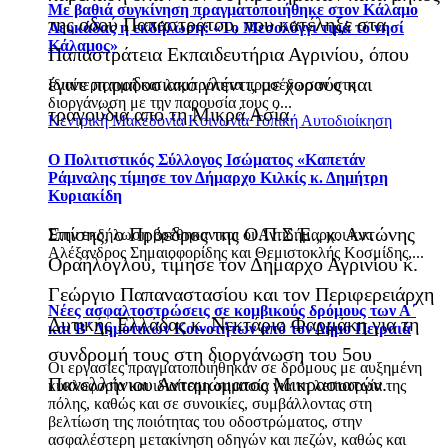
Με βαθιά συγκίνηση πραγματοποιήθηκε στον Κάλαμο
της οδού Παπαστράτου, που κατέληξε στα
Λευκάδας η εκδήλωση: «Το Μεσολόγγι τιμά το νησί
Κάλαμος»
Παπαστράτεια Εκπαιδευτήρια Αγρινίου, όπου
έγινε παραδοσιακό γλέντι, με χορούς και
Ιδιαίτερη τιμή και λαμπρότητα προσέδωσαν στη
διοργάνωση με την παρουσία τους ο...
τραγούδια από τη Μικρά Ασία.
Κεντρική Μακεδονία
Κοινωνία
Τοπική Αυτοδιοίκηση
Ο Πολιτιστικός Σύλλογος Ισώματος «Καπετάν
Ράμναλης τίμησε τον Δήμαρχο Κιλκίς κ. Δημήτρη
Κυριακίδη
Επίσης, ο Πρόεδρος της Ο.Π.Σ.Ε., κ. Αντώνης
Στην εκδήλωση βρέθηκαν και οι Αντιδήμαρχοι κ.κ.
Αλέξανδρος Σημαιοφορίδης και Θεμιστοκλής Κοσμίδης,...
Οραήλογλου, τίμησε τον Δήμαρχο Αγρινίου κ.
Γεώργιο Παπαναστασίου και τον Περιφερειάρχη
Νέες ασφαλτοστρώσεις σε κομβικούς δρόμους των Α΄
Δυτικής Ελλάδας κ. Νεκτάριο Φαρμάκη για τη
και Β΄ Δημοτικών Κοινοτήτων από τον Δήμο Πειραιά
συνδρομή τους στη διοργάνωση του 5ου
Οι εργασίες πραγματοποιήθηκαν σε δρόμους με αυξημένη
Πανελλήνιου Ανταμώματος Μικρασιατών.
κυκλοφορία και ιδιαίτερη σημασία για τη λειτουργία της
πόλης, καθώς και σε συνοικίες, συμβάλλοντας στη
βελτίωση της ποιότητας του οδοστρώματος, στην
ασφαλέστερη μετακίνηση οδηγών και πεζών, καθώς και