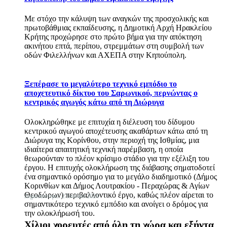
Με στόχο την κάλυψη των αναγκών της προσχολικής και
πρωτοβάθμιας εκπαίδευσης, η Δημοτική Αρχή Ηρακλείου
Κρήτης προχώρησε στο πρώτο βήμα για την απόκτηση
ακινήτου επτά, περίπου, στρεμμάτων στη συμβολή των
οδών Φιλελλήνων και ΑΧΕΠΑ στην Κηπούπολη.
Ξεπέρασε το μεγαλύτερο τεχνικό εμπόδιο το
αποχετευτικό δίκτυο του Σαρωνικού, περνώντας ο
κεντρικός αγωγός κάτω από τη Διώρυγα
Ολοκληρώθηκε με επιτυχία η διέλευση του δίδυμου
κεντρικού αγωγού αποχέτευσης ακαθάρτων κάτω από τη
Διώρυγα της Κορίνθου, στην περιοχή της Ισθμίας, μια
ιδιαίτερα απαιτητική τεχνική παρέμβαση, η οποία
θεωρούνταν το πλέον κρίσιμο στάδιο για την εξέλιξη του
έργου. Η επιτυχής ολοκλήρωση της διάβασης σηματοδοτεί
ένα σημαντικό ορόσημο για το μεγάλο διαδημοτικό (Δήμος
Κορινθίων και Δήμος Λουτρακίου - Περαχώρας & Αγίων
Θεοδώρων) περιβαλλοντικό έργο, καθώς πλέον αίρεται το
Δημοσιεύτηκε: 2 Ιουλίου 2024
σημαντικότερο τεχνικό εμπόδιο και ανοίγει ο δρόμος για
την ολοκλήρωσή του.
Χίλιοι χορευτές από όλη τη χώρα και εξήντα