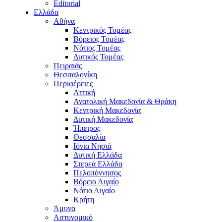
Editorial
Ελλάδα
Αθήνα
Κεντρικός Τομέας
Βόρειος Τομέας
Νότιος Τομέας
Δυτικός Τομέας
Πειραιάς
Θεσσαλονίκη
Περιφέρειες
Αττική
Ανατολική Μακεδονία & Θράκη
Κεντρική Μακεδονία
Δυτική Μακεδονία
Ήπειρος
Θεσσαλία
Ιόνια Νησιά
Δυτική Ελλάδα
Στερεά Ελλάδα
Πελοπόννησος
Βόρειο Αιγαίο
Νότιο Αιγαίο
Κρήτη
Άμυνα
Αστυνομικό