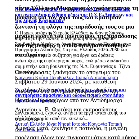
πέντε Σύλλογοι Μικρασιατών γοήτευσαν με τη
Νέα οδικά έργα από την Περιφέρεια Στερεάς Ελλάδας
και αναπτυξιακή ώθηση μέσω της Ο.Χ.Ε. Αγράφων και
μουσική και τον χορό τους και κράτησαν
της λίμνης Κρεμαστών
ζωντανή τη φλόγα της παράδοσής τους σε μια
Ο Περιφερειάρχης Στερεάς Ελλάδας, κ. Φάνης Σπανός,
μεγάλη γιορτή του πολιτισμού, της παράδοσης
παρέστη στην Τακτική Συνεδρίαση του Δημοτικού
Συμβουλίου Αγράφων, όπου παρουσίασε το Περιφερειακό
και της μνήμης, η οποία πραγματοποιήθηκε
Πρόγραμμα Ανάπτυξης Στερεάς Ελλάδας 2026-2030 και
στο Αγρίνιο.
προκάλεσε ευρεία συζήτηση για έργα και δράσεις
ανάπτυξης της ευρύτερης περιοχής, ενώ μέσω διαδικτύου
συμμετείχε και η βουλευτής της Ν.Δ. Ευρυτανίας κ. Τζίνα
Οι εκδηλώσεις ξεκίνησαν το απόγευμα του
Οικονόμου.
Κοινωνία
Κρήτη
Περιβάλλον
Τοπική Αυτοδιοίκηση
Σαββάτου 29 Ιουνίου 2024, με κατάθεση
Σε πλήρη εξέλιξη ασφαλτοστρώσεις, οδικά έργα και
στεφάνου στο Μνημείο Μικρασιατών και
συντηρήσεις πρασίνου και οδοφωτισμού στον Δήμο
Ποντίων Προσφύγων από τον Αντιδήμαρχο
Ηρακλείου Κρήτης
Αγρινίου κ. Β. Φωτάκη και εκπροσώπους
Συγκεκριμένα, έχουν ξεκινήσει τα έργα κατασκευής του
συλλόγων.
νέου πεζοδρομίου από τον κυκλικό...
Δυτική Ελλάδα
Ιόνια Νησιά
Ιστορία
Κοινωνία
Τοπική
Αμέσως μετά, ξεκίνησε η πατινάδα, η μεγάλη
Αυτοδιοίκηση
παρέλαση όλων των συγκροτημάτων κατά μήκος