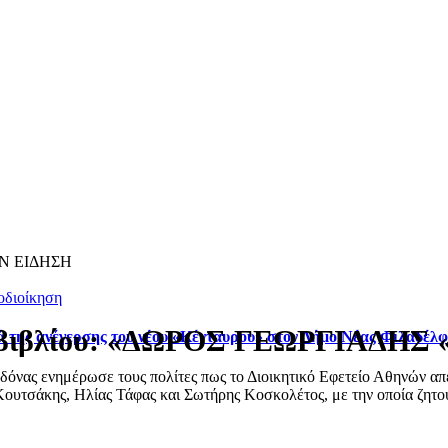
Ν ΕΙΔΗΣΗ
οδιοίκηση
 βιβλίου: «ΔΩΡΟΣ ΓΕΩΡΓΙΑΔΗΣ «Μ
ά της ανέγερσης του νέου «Κένταυρου» στον Δήμο Νέας Φιλαδέλ
ας ενημέρωσε τους πολίτες πως το Διοικητικό Εφετείο Αθηνών απέρ
ουτσάκης, Ηλίας Τάφας και Σωτήρης Κοσκολέτος, με την οποία ζητού