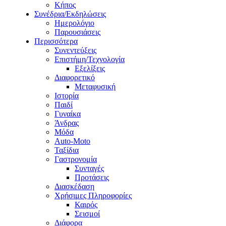
Κήπος
Συνέδρια/Εκδηλώσεις
Ημερολόγιο
Παρουσιάσεις
Περισσότερα
Συνεντεύξεις
Επιστήμη/Τεχνολογία
Εξελίξεις
Διαφορετικό
Μεταφυσική
Ιστορία
Παιδί
Γυναίκα
Άνδρας
Μόδα
Auto-Moto
Ταξίδια
Γαστρονομία
Συνταγές
Προτάσεις
Διασκέδαση
Χρήσιμες Πληροφορίες
Καιρός
Σεισμοί
Διάφορα