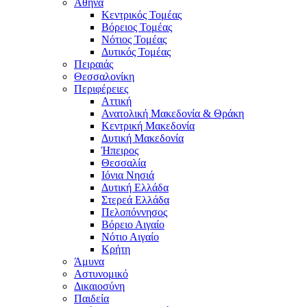
Αθήνα
Κεντρικός Τομέας
Βόρειος Τομέας
Νότιος Τομέας
Δυτικός Τομέας
Πειραιάς
Θεσσαλονίκη
Περιφέρειες
Αττική
Ανατολική Μακεδονία & Θράκη
Κεντρική Μακεδονία
Δυτική Μακεδονία
Ήπειρος
Θεσσαλία
Ιόνια Νησιά
Δυτική Ελλάδα
Στερεά Ελλάδα
Πελοπόννησος
Βόρειο Αιγαίο
Νότιο Αιγαίο
Κρήτη
Άμυνα
Αστυνομικό
Δικαιοσύνη
Παιδεία