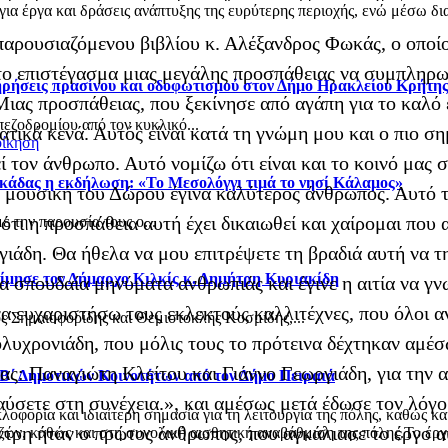
α έργα και δράσεις ανάπτυξης της ευρύτερης περιοχής, ενώ μέσω δια
παρουσιαζόμενου βιβλίου κ. Αλέξανδρος Φωκάς, ο οποί
ι το επιστέγασμα μιας μεγάλης προσπάθειας να συμπληρ
τηρήσεις πρασίνου και οδοφωτισμού στον Δήμο Ηρακλείου Κρήτη
ιας προσπάθειας, που ξεκίνησε από αγάπη για το καλό ε
πεζοδρομίου από τον κυκλικό...
ατικά κενά. Αυτός είναι κατά τη γνώμη μου και ο πιο σ
οίκηση
ί τον άνθρωπο. Αυτό νομίζω ότι είναι και το κοινό μας 
κάδας η εκδήλωση: «Το Μεσολόγγι τιμά το νησί Κάλαμος»
μουσική του Δώρου έγινα καλύτερος άνθρωπος. Αυτό το 
τι η προσπάθεια αυτή έχει δικαιωθεί και χαίρομαι που
 την παρουσία τους ο...
ιάδη. Θα ήθελα να μου επιτρέψετε τη βραδιά αυτή να τη
ίμησε τον Δήμαρχο Κιλκίς κ. Δημήτρη Κυριακίδη
τα σπουδαία μηνύματα ανθρωπιάς και έγινε η αιτία να γ
να ευχαριστήσω τους εκλεκτούς καλλιτέχνες, που όλοι
ς Σημαιοφορίδης και Θεμιστοκλής Κοσμίδης,...
υχρονιάδη, που μόλις τους το πρότεινα δέχτηκαν αμέσως
ς: Παναγιώτη Κλείτου και Γιάννο Γεωργιάδη, για την α
 Β΄ Δημοτικών Κοινοτήτων από τον Δήμο Πειραιά
ύσετε στη συνέχεια.», και αμέσως μετά έδωσε τον λόγο
φορία και ιδιαίτερη σημασία για τη λειτουργία της πόλης, καθώς κα
ντρη ήταν ο πρώτος άνθρωπος, που αγκάλιασε το έργο α
ν, καθώς και στη συνολική αισθητική αναβάθμιση της πόλης.Το έργο