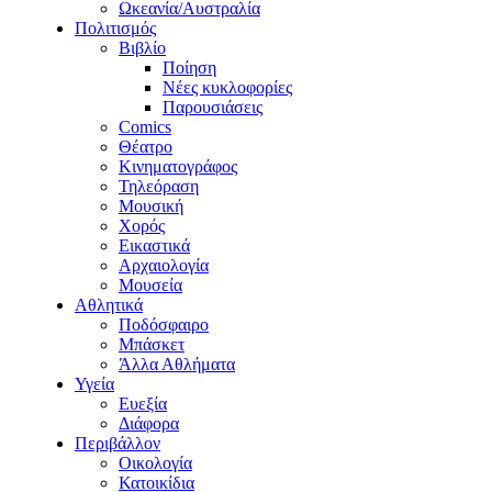
Ωκεανία/Αυστραλία
Πολιτισμός
Βιβλίο
Ποίηση
Νέες κυκλοφορίες
Παρουσιάσεις
Comics
Θέατρο
Κινηματογράφος
Τηλεόραση
Μουσική
Χορός
Εικαστικά
Αρχαιολογία
Μουσεία
Αθλητικά
Ποδόσφαιρο
Μπάσκετ
Άλλα Αθλήματα
Υγεία
Ευεξία
Διάφορα
Περιβάλλον
Οικολογία
Κατοικίδια