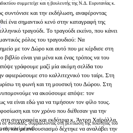
δικτύου συμμετείχε και η βουλευτής της Ν.Δ. Ευρυτανίας κ.
ος συντόνισε και την εκδήλωση, αναφέροντας
ωθεί ένα σημαντικό κενό στην καταγραφή της
ς
λληνικό τραγούδι. Το τραγούδι εκείνο, που κάνει
ημαντικός ρόλος του τραγουδιού: Να
σημείο με τον Δώρο και αυτό που με κέρδισε στη
βιβλίο είναι για μένα και ένας τρόπος να του
 απόψε γράφουμε μαζί μία ακόμη σελίδα του
ν αφιερώσουμε στο καλλιτεχνικό του ταίρι. Στη
νωρίσω τη φωνή και τη μουσική του Δώρου. Στη
 ανυπομονούμε να ακούσουμε απόψε: τον
 να είναι εδώ για να τιμήσουν τον φίλο τους.
φοσίωση και τον χρόνο που διέθεσαν για την
 στη συγγραφέα και εκδότρια κ. Άντρη Χαϊράλλα,
ι σε συνοικίες, συμβάλλοντας στη βελτίωση της ποιότητας του
υτό, και με ενθουσιασμό δέχτηκε να αναλάβει την
 αποτελεί μέρος...