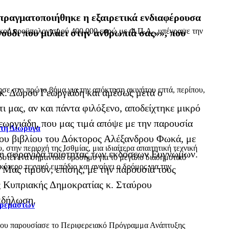
 πραγματοποιήθηκε η εξαιρετικά ενδιαφέρουσα
ικού προϋπολογισμού 400.000 ευρώ με Φ.Π.Α., υπέγραψε την
ύδι που μιλάει στην ανθρωπιά σας»», που
ε στο πρώτο βήμα για την απόκτηση ακινήτου επτά, περίπου,
 κ. Δώρου Γεωργιάδη και αμέσως μετά ο
ι μας, αν και πάντα φιλόξενο, αποδείχτηκε μικρό
εωργιάδη, που μας τιμά απόψε με την παρουσία
 τη Διώρυγα
ου βιβλίου του Δόκτορος Αλέξανδρου Φωκά, με
ην περιοχή της Ισθμίας, μια ιδιαίτερα απαιτητική τεχνική
η σφραγίδα ποιότητας των εκδόσεων Ευγνώμων.
δοτεί ένα σημαντικό ορόσημο για το μεγάλο διαδημοτικό
τερο τεχνικό εμπόδιο και ανοίγει ο δρόμος για την
Μας τιμούν, επίσης, με την παρουσία τους
ης Κυπριακής Δημοκρατίας κ. Σταύρου
κδήλωση.
Κρεμαστών
όπου παρουσίασε το Περιφερειακό Πρόγραμμα Ανάπτυξης