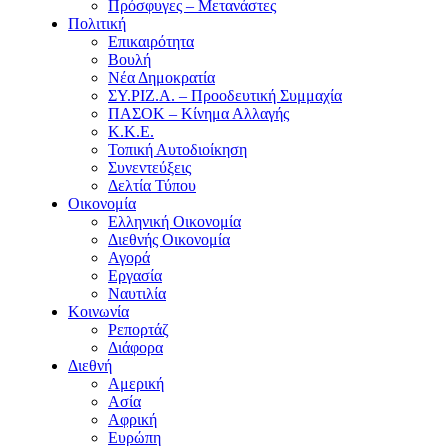
Πρόσφυγες – Μετανάστες
Πολιτική
Επικαιρότητα
Βουλή
Νέα Δημοκρατία
ΣΥ.ΡΙΖ.Α. – Προοδευτική Συμμαχία
ΠΑΣΟΚ – Κίνημα Αλλαγής
Κ.Κ.Ε.
Τοπική Αυτοδιοίκηση
Συνεντεύξεις
Δελτία Τύπου
Οικονομία
Ελληνική Οικονομία
Διεθνής Οικονομία
Αγορά
Εργασία
Ναυτιλία
Κοινωνία
Ρεπορτάζ
Διάφορα
Διεθνή
Αμερική
Ασία
Αφρική
Ευρώπη