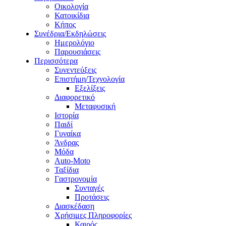
Οικολογία
Κατοικίδια
Κήπος
Συνέδρια/Εκδηλώσεις
Ημερολόγιο
Παρουσιάσεις
Περισσότερα
Συνεντεύξεις
Επιστήμη/Τεχνολογία
Εξελίξεις
Διαφορετικό
Μεταφυσική
Ιστορία
Παιδί
Γυναίκα
Άνδρας
Μόδα
Auto-Moto
Ταξίδια
Γαστρονομία
Συνταγές
Προτάσεις
Διασκέδαση
Χρήσιμες Πληροφορίες
Καιρός