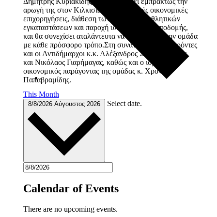
Δημήτρης Κυριακίδης, έχει αποδείξει εμπράκτως την
αρωγή της στον Κιλκισιακό, με τακτικές οικονομικές
επιχορηγήσεις, διάθεση των δημοτικών αθλητικών
εγκαταστάσεων και παροχή υλικοτεχνικής υποδομής,
και θα συνεχίσει αταλάντευτα να υποστηρίζει την ομάδα
με κάθε πρόσφορο τρόπο.Στη συνάντηση ήταν παρόντες
και οι Αντιδήμαρχοι κ.κ. Αλέξανδρος Σημαιοφορίδης
και Νικόλαος Γιαρήμαγας, καθώς και ο ισχυρός
οικονομικός παράγοντας της ομάδας κ. Χρόνης
Παπαβραμίδης.
This Month
Select date.
8/8/2026
Αύγουστος 2026
Calendar of Events
There are no upcoming events.