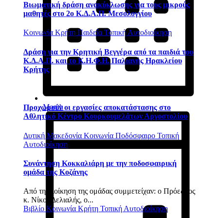
Βιωματική δράση ανακύκλωσης για τους μικρούς
μαθητές στο 2ο Κ.Δ.Α.Π. Μεσολογγίου
Κοινωνία
Κρήτη
Παιδεία
Τοπική Αυτοδιοίκηση
Δράση για την Κρητική Βεγγέρα από τα παιδιά του
Κ.Δ.Α.Π. και το Κ.Η.Φ.Η. Παλιανής Ηρακλείου
Κρήτης
Month
Προχωρούν οι εργασίες αποκατάστασης στο
Αθλητικό Κέντρο Κουρκουμελάτων Αργοστολίου
Δυτική Μακεδονία
Κοινωνία
Ποδόσφαιρο
Τοπική
Αυτοδιοίκηση
Συνάντηση Κοκκαλιάρη με την ποδοσφαιρική
ομάδα της Κοζάνης
Από τη Διοίκηση της ομάδας συμμετείχαν: o Πρόεδρος
κ. Νίκος Δελιαλής, ο...
Βιβλίο
Κοινωνία
Κρήτη
Τοπική Αυτοδιοίκηση