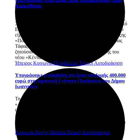
Χαλκηδόνας
Η Δημοτική Αρχή του Δήμος Νέας Φιλαδέλφειας-Νέας
Χαλκηδόνας ενημέρωσε τους πολίτες πως το Διοικητικό
Εφετείο Αθηνών απέρριψε την αίτηση αναστολής, που
είχαν καταθέσει οι δημοτικοί σύμβουλοι της παράταξης
«Πολιτών Πολιτεία» κ.κ. Μιχάλης Κουτσάκης, Ηλίας
Τάφας και Σωτήρης Κοσκολέτος, με την οποία
ζητούσαν να ανασταλούν οι εργασίες ανέγερσης του
νέου «Κένταυρου».
Ήπειρος
Κοινωνία
Περιβάλλον
Τοπική Αυτοδιοίκηση
Υπογράφηκε η σύμβαση για έργα υποδομής 400.000
ευρώ στη Δημοτική Ενότητα Περάματος του Δήμου
Ιωαννιτών
Τη σύμβαση για την υλοποίηση του έργου:
«Αποκατάσταση, βελτίωση και επέκταση έργων
υποδομής στη Δ.Ε. Περάματος», συνολικού
προϋπολογισμού 400.000 ευρώ με Φ.Π.Α., υπέγραψε
την Τρίτη 4 Αυγούστου 2026 ο Δήμαρχος Ιωαννιτών, κ.
Θωμάς Μπέγκας, με τον ανάδοχο του έργου.
Κοινωνία
Κρήτη
Παιδεία
Τοπική Αυτοδιοίκηση