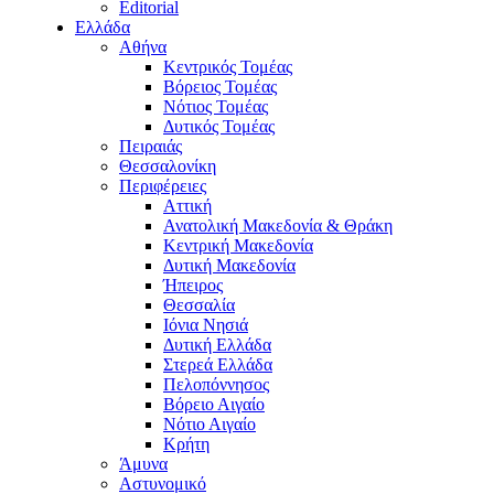
Editorial
Ελλάδα
Αθήνα
Κεντρικός Τομέας
Βόρειος Τομέας
Νότιος Τομέας
Δυτικός Τομέας
Πειραιάς
Θεσσαλονίκη
Περιφέρειες
Αττική
Ανατολική Μακεδονία & Θράκη
Κεντρική Μακεδονία
Δυτική Μακεδονία
Ήπειρος
Θεσσαλία
Ιόνια Νησιά
Δυτική Ελλάδα
Στερεά Ελλάδα
Πελοπόννησος
Βόρειο Αιγαίο
Νότιο Αιγαίο
Κρήτη
Άμυνα
Αστυνομικό