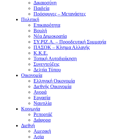
Δικαιοσύνη
Παιδεία
Πρόσφυγες – Μετανάστες
Πολιτική
Επικαιρότητα
Βουλή
Νέα Δημοκρατία
ΣΥ.ΡΙΖ.Α. – Προοδευτική Συμμαχία
ΠΑΣΟΚ – Κίνημα Αλλαγής
Κ.Κ.Ε.
Τοπική Αυτοδιοίκηση
Συνεντεύξεις
Δελτία Τύπου
Οικονομία
Ελληνική Οικονομία
Διεθνής Οικονομία
Αγορά
Εργασία
Ναυτιλία
Κοινωνία
Ρεπορτάζ
Διάφορα
Διεθνή
Αμερική
Ασία