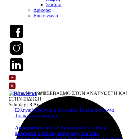
Σεισμοί
Διάφορα
Επικοινωνία
42 events found.
ΜΕ ΣΕΒΑΣΜΟ ΣΤΟΝ ΑΝΑΓΝΩΣΤΗ ΚΑΙ
ΣΤΗΝ ΕΙΔΗΣΗ
Saturday | 8 Αυγούστου 2026
Ελληνική Οικονομία
Κεντρικός Τομέας
Κοινωνία
Τοπική Αυτοδιοίκηση
Απορρίφθηκε από το Διοικητικό Εφετείο η
προσφυγή κατά της ανέγερσης του νέου
«Κένταυρου» στον Δήμο Νέας Φιλαδέλφειας-Νέας