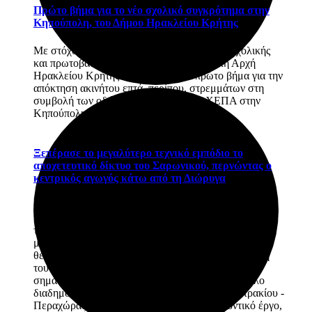
Πρώτο βήμα για το νέο σχολικό συγκρότημα στην
Κηπούπολη, του Δήμου Ηρακλείου Κρήτης
Με στόχο την κάλυψη των αναγκών της προσχολικής
και πρωτοβάθμιας εκπαίδευσης, η Δημοτική Αρχή
Ηρακλείου Κρήτης προχώρησε στο πρώτο βήμα για την
απόκτηση ακινήτου επτά, περίπου, στρεμμάτων στη
συμβολή των οδών Φιλελλήνων και ΑΧΕΠΑ στην
Κηπούπολη.
Ξεπέρασε το μεγαλύτερο τεχνικό εμπόδιο το
αποχετευτικό δίκτυο του Σαρωνικού, περνώντας ο
κεντρικός αγωγός κάτω από τη Διώρυγα
Ολοκληρώθηκε με επιτυχία η διέλευση του δίδυμου
κεντρικού αγωγού αποχέτευσης ακαθάρτων κάτω από
τη Διώρυγα της Κορίνθου, στην περιοχή της Ισθμίας,
μια ιδιαίτερα απαιτητική τεχνική παρέμβαση, η οποία
θεωρούνταν το πλέον κρίσιμο στάδιο για την εξέλιξη
του έργου. Η επιτυχής ολοκλήρωση της διάβασης
σηματοδοτεί ένα σημαντικό ορόσημο για το μεγάλο
διαδημοτικό (Δήμος Κορινθίων και Δήμος Λουτρακίου -
Περαχώρας & Αγίων Θεοδώρων) περιβαλλοντικό έργο,