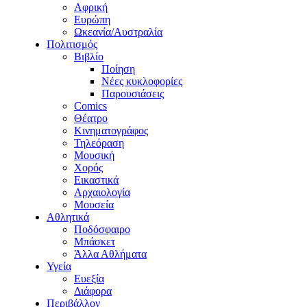
Αφρική
Ευρώπη
Ωκεανία/Αυστραλία
Πολιτισμός
Βιβλίο
Ποίηση
Νέες κυκλοφορίες
Παρουσιάσεις
Comics
Θέατρο
Κινηματογράφος
Τηλεόραση
Μουσική
Χορός
Εικαστικά
Αρχαιολογία
Μουσεία
Αθλητικά
Ποδόσφαιρο
Μπάσκετ
Άλλα Αθλήματα
Υγεία
Ευεξία
Διάφορα
Περιβάλλον