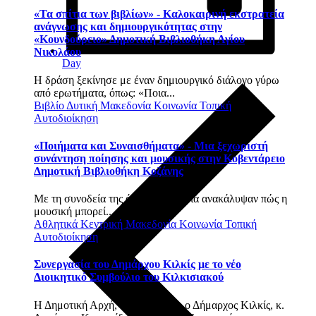
«Τα σπίτια των βιβλίων» - Καλοκαιρινή εκστρατεία
ανάγνωσης και δημιουργικότητας στην
«Κουνδούρειο» Δημοτική Βιβλιοθήκη Αγίου
Νικολάου
Day
Η δράση ξεκίνησε με έναν δημιουργικό διάλογο γύρω
από ερωτήματα, όπως: «Ποια...
Βιβλίο
Δυτική Μακεδονία
Κοινωνία
Τοπική
Αυτοδιοίκηση
«Ποιήματα και Συναισθήματα» - Μια ξεχωριστή
συνάντηση ποίησης και μουσικής στην Κοβεντάρειο
Δημοτική Βιβλιοθήκη Κοζάνης
Με τη συνοδεία της άρπας, τα παιδιά ανακάλυψαν πώς η
μουσική μπορεί...
Αθλητικά
Κεντρική Μακεδονία
Κοινωνία
Τοπική
Αυτοδιοίκηση
Συνεργασία του Δημάρχου Κιλκίς με το νέο
Διοικητικό Συμβούλιο του Κιλκισιακού
Η Δημοτική Αρχή, όπως δήλωσε ο Δήμαρχος Κιλκίς, κ.