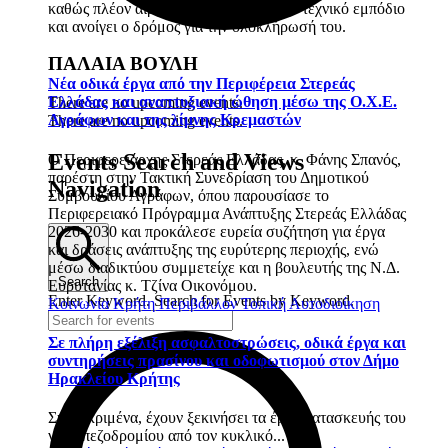
καθώς πλέον αίρεται το σημαντικότερο τεχνικό εμπόδιο
και ανοίγει ο δρόμος για την ολοκλήρωσή του.
ΠΑΛΑΙΑ ΒΟΥΛΗ
Νέα οδικά έργα από την Περιφέρεια Στερεάς
Ελλάδας και αναπτυξιακή ώθηση μέσω της Ο.Χ.Ε.
There are no upcoming events.
Αγράφων και της λίμνης Κρεμαστών
There are no upcoming events.
Events Search and Views
Ο Περιφερειάρχης Στερεάς Ελλάδας, κ. Φάνης Σπανός,
παρέστη στην Τακτική Συνεδρίαση του Δημοτικού
Navigation
Συμβουλίου Αγράφων, όπου παρουσίασε το
Περιφερειακό Πρόγραμμα Ανάπτυξης Στερεάς Ελλάδας
2026-2030 και προκάλεσε ευρεία συζήτηση για έργα
και δράσεις ανάπτυξης της ευρύτερης περιοχής, ενώ
μέσω διαδικτύου συμμετείχε και η βουλευτής της Ν.Δ.
Search
Ευρυτανίας κ. Τζίνα Οικονόμου.
Enter Keyword. Search for Events by Keyword.
Κοινωνία
Κρήτη
Περιβάλλον
Τοπική Αυτοδιοίκηση
Σε πλήρη εξέλιξη ασφαλτοστρώσεις, οδικά έργα και
συντηρήσεις πρασίνου και οδοφωτισμού στον Δήμο
Ηρακλείου Κρήτης
Συγκεκριμένα, έχουν ξεκινήσει τα έργα κατασκευής του
νέου πεζοδρομίου από τον κυκλικό...