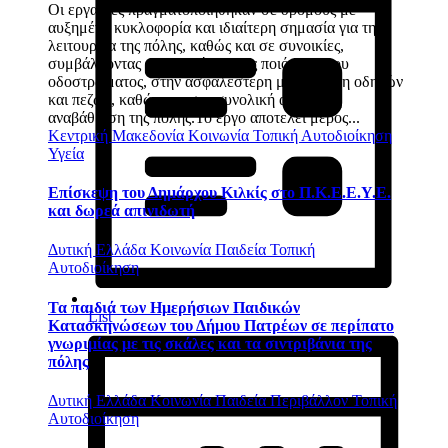
Οι εργασίες πραγματοποιήθηκαν σε δρόμους με
αυξημένη κυκλοφορία και ιδιαίτερη σημασία για τη
λειτουργία της πόλης, καθώς και σε συνοικίες,
συμβάλλοντας στη βελτίωση της ποιότητας του
οδοστρώματος, στην ασφαλέστερη μετακίνηση οδηγών
και πεζών, καθώς και στη συνολική αισθητική
αναβάθμιση της πόλης.Το έργο αποτελεί μέρος...
Κεντρική Μακεδονία
Κοινωνία
Τοπική Αυτοδιοίκηση
Υγεία
Επίσκεψη του Δημάρχου Κιλκίς στο Π.Κ.Ε.Ε.Υ.Ε.
και δωρεά απινιδωτή
Δυτική Ελλάδα
Κοινωνία
Παιδεία
Τοπική
Αυτοδιοίκηση
Τα παιδιά των Ημερήσιων Παιδικών
List
Κατασκηνώσεων του Δήμου Πατρέων σε περίπατο
γνωριμίας με τις σκάλες και τα σιντριβάνια της
πόλης
Δυτική Ελλάδα
Κοινωνία
Παιδεία
Περιβάλλον
Τοπική
Αυτοδιοίκηση