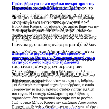
Πρώτο βήμα για το νέο σχολικό συγκρότημα στην
Περισσότερα από 250 άτομα βρέθηκαν το
Κηπούπολη, του Δήμου Ηρακλείου Κρήτης
πρωί της Τρίτης 14 Νοεμβρίου 2023 στην
Με στόχο την κάλυψη των αναγκών της προσχολικής
κεντρική πλατεία της Φλώρινας και
και πρωτοβάθμιας εκπαίδευσης, η Δημοτική Αρχή
Ηρακλείου Κρήτης προχώρησε στο πρώτο βήμα για την
συμμετείχαν στη δράση. Μεταξύ αυτών
απόκτηση ακινήτου επτά, περίπου, στρεμμάτων στη
συμβολή των οδών Φιλελλήνων και ΑΧΕΠΑ στην
ήταν και ο Δήμαρχος Φλώρινας, κ. Βασίλης
Κηπούπολη.
Γιαννάκης, ο οποίος ανέφερε μεταξύ άλλων
πως: «Στόχος του Δήμου Φλώρινας, μέσω
Ξεπέρασε το μεγαλύτερο τεχνικό εμπόδιο το
αποχετευτικό δίκτυο του Σαρωνικού, περνώντας ο
των υπηρεσιών και των κοινωνικών δομών
κεντρικός αγωγός κάτω από τη Διώρυγα
του, είναι η συνεχής ενημέρωση των
Ολοκληρώθηκε με επιτυχία η διέλευση του δίδυμου
δημοτών και η ευαισθητοποίησή τους σε
κεντρικού αγωγού αποχέτευσης ακαθάρτων κάτω από
θέματα υγείας.».
τη Διώρυγα της Κορίνθου, στην περιοχή της Ισθμίας,
μια ιδιαίτερα απαιτητική τεχνική παρέμβαση, η οποία
θεωρούνταν το πλέον κρίσιμο στάδιο για την εξέλιξη
του έργου. Η επιτυχής ολοκλήρωση της διάβασης
σηματοδοτεί ένα σημαντικό ορόσημο για το μεγάλο
διαδημοτικό (Δήμος Κορινθίων και Δήμος Λουτρακίου -
Περαχώρας & Αγίων Θεοδώρων) περιβαλλοντικό έργο,