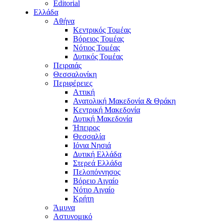
Editorial
Ελλάδα
Αθήνα
Κεντρικός Τομέας
Βόρειος Τομέας
Νότιος Τομέας
Δυτικός Τομέας
Πειραιάς
Θεσσαλονίκη
Περιφέρειες
Αττική
Ανατολική Μακεδονία & Θράκη
Κεντρική Μακεδονία
Δυτική Μακεδονία
Ήπειρος
Θεσσαλία
Ιόνια Νησιά
Δυτική Ελλάδα
Στερεά Ελλάδα
Πελοπόννησος
Βόρειο Αιγαίο
Νότιο Αιγαίο
Κρήτη
Άμυνα
Αστυνομικό