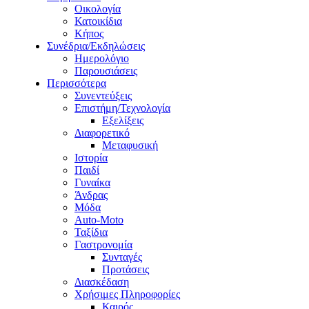
Οικολογία
Κατοικίδια
Κήπος
Συνέδρια/Εκδηλώσεις
Ημερολόγιο
Παρουσιάσεις
Περισσότερα
Συνεντεύξεις
Επιστήμη/Τεχνολογία
Εξελίξεις
Διαφορετικό
Μεταφυσική
Ιστορία
Παιδί
Γυναίκα
Άνδρας
Μόδα
Auto-Moto
Ταξίδια
Γαστρονομία
Συνταγές
Προτάσεις
Διασκέδαση
Χρήσιμες Πληροφορίες
Καιρός