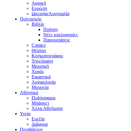
Αφρική
Ευρώπη
Ωκεανία/Αυστραλία
Πολιτισμός
Βιβλίο
Ποίηση
Νέες κυκλοφορίες
Παρουσιάσεις
Comics
Θέατρο
Κινηματογράφος
Τηλεόραση
Μουσική
Χορός
Εικαστικά
Αρχαιολογία
Μουσεία
Αθλητικά
Ποδόσφαιρο
Μπάσκετ
Άλλα Αθλήματα
Υγεία
Ευεξία
Διάφορα
Περιβάλλον