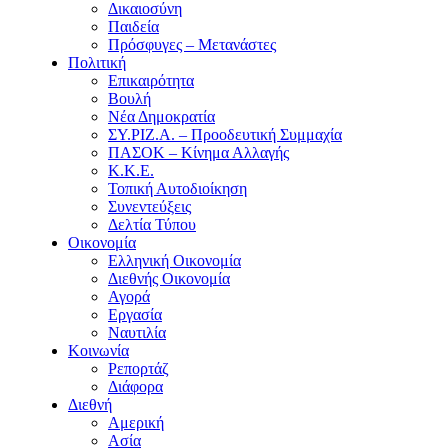
Δικαιοσύνη
Παιδεία
Πρόσφυγες – Μετανάστες
Πολιτική
Επικαιρότητα
Βουλή
Νέα Δημοκρατία
ΣΥ.ΡΙΖ.Α. – Προοδευτική Συμμαχία
ΠΑΣΟΚ – Κίνημα Αλλαγής
Κ.Κ.Ε.
Τοπική Αυτοδιοίκηση
Συνεντεύξεις
Δελτία Τύπου
Οικονομία
Ελληνική Οικονομία
Διεθνής Οικονομία
Αγορά
Εργασία
Ναυτιλία
Κοινωνία
Ρεπορτάζ
Διάφορα
Διεθνή
Αμερική
Ασία