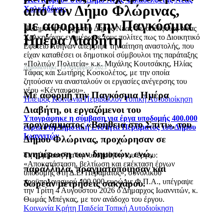
από τον Δήμο Φλώρινας,
Χαλκηδόνας
με αφορμή την Παγκόσμια
Η Δημοτική Αρχή του Δήμος Νέας Φιλαδέλφειας-Νέας
Ημέρα Διαβήτη
Χαλκηδόνας ενημέρωσε τους πολίτες πως το Διοικητικό
Εφετείο Αθηνών απέρριψε την αίτηση αναστολής, που
είχαν καταθέσει οι δημοτικοί σύμβουλοι της παράταξης
«Πολιτών Πολιτεία» κ.κ. Μιχάλης Κουτσάκης, Ηλίας
Δημοσιεύτηκε: 15 Νοεμβρίου 2023
Τάφας και Σωτήρης Κοσκολέτος, με την οποία
ζητούσαν να ανασταλούν οι εργασίες ανέγερσης του
νέου «Κένταυρου».
Με αφορμή την Παγκόσμια Ημέρα
Ήπειρος
Κοινωνία
Περιβάλλον
Τοπική Αυτοδιοίκηση
Διαβήτη, οι εργαζόμενοι του
Υπογράφηκε η σύμβαση για έργα υποδομής 400.000
προγράμματος «Βοήθεια στο Σπίτι», του
ευρώ στη Δημοτική Ενότητα Περάματος του Δήμου
Ιωαννιτών
Δήμου Φλώρινας, προχώρησαν σε
ενημέρωση των δημοτών, ενώ,
Τη σύμβαση για την υλοποίηση του έργου:
«Αποκατάσταση, βελτίωση και επέκταση έργων
παράλληλα, πραγματοποίησαν και
υποδομής στη Δ.Ε. Περάματος», συνολικού
προϋπολογισμού 400.000 ευρώ με Φ.Π.Α., υπέγραψε
δωρεάν μετρήσεις σακχάρου.
την Τρίτη 4 Αυγούστου 2026 ο Δήμαρχος Ιωαννιτών, κ.
Θωμάς Μπέγκας, με τον ανάδοχο του έργου.
Κοινωνία
Κρήτη
Παιδεία
Τοπική Αυτοδιοίκηση