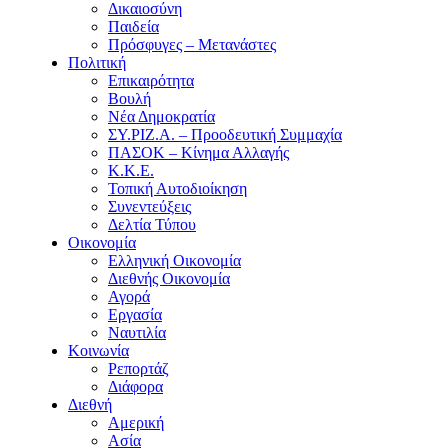
Δικαιοσύνη
Παιδεία
Πρόσφυγες – Μετανάστες
Πολιτική
Επικαιρότητα
Βουλή
Νέα Δημοκρατία
ΣΥ.ΡΙΖ.Α. – Προοδευτική Συμμαχία
ΠΑΣΟΚ – Κίνημα Αλλαγής
Κ.Κ.Ε.
Τοπική Αυτοδιοίκηση
Συνεντεύξεις
Δελτία Τύπου
Οικονομία
Ελληνική Οικονομία
Διεθνής Οικονομία
Αγορά
Εργασία
Ναυτιλία
Κοινωνία
Ρεπορτάζ
Διάφορα
Διεθνή
Αμερική
Ασία