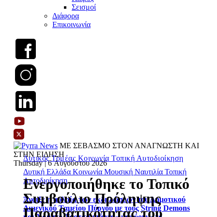
Σεισμοί
Διάφορα
Επικοινωνία
ΜΕ ΣΕΒΑΣΜΟ ΣΤΟΝ ΑΝΑΓΝΩΣΤΗ ΚΑΙ
ΣΤΗΝ ΕΙΔΗΣΗ
Δυτικός Τομέας
Κοινωνία
Τοπική Αυτοδιοίκηση
Thursday | 6 Αυγούστου 2026
Δυτική Ελλάδα
Κοινωνία
Μουσική
Ναυτιλία
Τοπική
Ενεργοποιήθηκε το Τοπικό
Αυτοδιοίκηση
Συμβούλιο Πρόληψης
Άνοιξε η αυλαία των εκδηλώσεων του Δημοτικού
Λιμενικού Ταμείου Πύργου με τους String Demons
Παραβατικότητας του
και Χρήστο Τσατσαμπά να «μαγεύουν» το