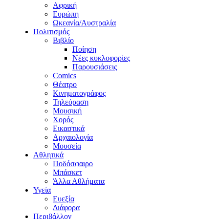
Αφρική
Ευρώπη
Ωκεανία/Αυστραλία
Πολιτισμός
Βιβλίο
Ποίηση
Νέες κυκλοφορίες
Παρουσιάσεις
Comics
Θέατρο
Κινηματογράφος
Τηλεόραση
Μουσική
Χορός
Εικαστικά
Αρχαιολογία
Μουσεία
Αθλητικά
Ποδόσφαιρο
Μπάσκετ
Άλλα Αθλήματα
Υγεία
Ευεξία
Διάφορα
Περιβάλλον