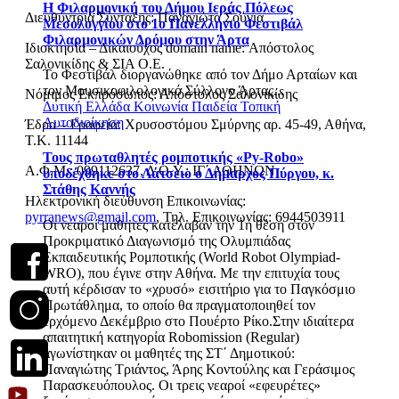
Η Φιλαρμονική του Δήμου Ιεράς Πόλεως
Διευθύντρια Σύνταξης: Παναγιώτα Σούγια
Μεσολογγίου στο 1ο Πανελλήνιο Φεστιβάλ
Φιλαρμονικών Δρόμου στην Άρτα
Ιδιοκτησία – Δικαιούχος domain name: Απόστολος
Σαλονικίδης & ΣΙΑ Ο.Ε.
Το Φεστιβάλ διοργανώθηκε από τον Δήμο Αρταίων και
τον Μουσικοφιλολογικό Σύλλογο Άρτας...
Νόμιμος Εκπρόσωπος: Απόστολος Σαλονικίδης
Δυτική Ελλάδα
Κοινωνία
Παιδεία
Τοπική
Αυτοδιοίκηση
Έδρα – Γραφεία: Χρυσοστόμου Σμύρνης αρ. 45-49, Αθήνα,
Τ.Κ. 11144
Τους πρωταθλητές ρομποτικής «Py-Robo»
Α.Φ.Μ.: 099112637, Δ.Ο.Υ.: ΙΓ΄ ΑΘΗΝΩΝ
υποδέχθηκε στο Λάτσειο ο Δήμαρχος Πύργου, κ.
Στάθης Καννής
Ηλεκτρονική διεύθυνση Επικοινωνίας:
pyrranews@gmail.com
, Τηλ. Επικοινωνίας: 6944503911
Οι νεαροί μαθητές κατέλαβαν την 1η θέση στον
Προκριματικό Διαγωνισμό της Ολυμπιάδας
Εκπαιδευτικής Ρομποτικής (World Robot Olympiad-
WRO), που έγινε στην Αθήνα. Με την επιτυχία τους
αυτή κέρδισαν το «χρυσό» εισιτήριο για το Παγκόσμιο
Πρωτάθλημα, το οποίο θα πραγματοποιηθεί τον
ερχόμενο Δεκέμβριο στο Πουέρτο Ρίκο.Στην ιδιαίτερα
απαιτητική κατηγορία Robomission (Regular)
αγωνίστηκαν οι μαθητές της ΣΤ΄ Δημοτικού:
Παναγιώτης Τριάντος, Άρης Κοντούλης και Γεράσιμος
Παρασκευόπουλος. Οι τρεις νεαροί «εφευρέτες»