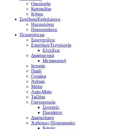
Οικολογία
Κατοικίδια
Κήπος
Συνέδρια/Εκδηλώσεις
Ημερολόγιο
Παρουσιάσεις
Περισσότερα
Συνεντεύξεις
Επιστήμη/Τεχνολογία
Εξελίξεις
Διαφορετικό
Μεταφυσική
Ιστορία
Παιδί
Γυναίκα
Άνδρας
Μόδα
Auto-Moto
Ταξίδια
Γαστρονομία
Συνταγές
Προτάσεις
Διασκέδαση
Χρήσιμες Πληροφορίες
Καιρός