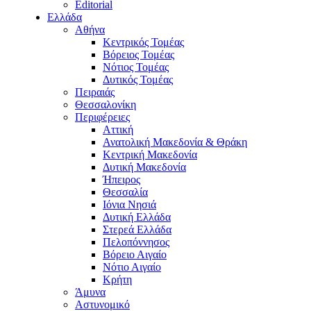
Editorial
Ελλάδα
Αθήνα
Κεντρικός Τομέας
Βόρειος Τομέας
Νότιος Τομέας
Δυτικός Τομέας
Πειραιάς
Θεσσαλονίκη
Περιφέρειες
Αττική
Ανατολική Μακεδονία & Θράκη
Κεντρική Μακεδονία
Δυτική Μακεδονία
Ήπειρος
Θεσσαλία
Ιόνια Νησιά
Δυτική Ελλάδα
Στερεά Ελλάδα
Πελοπόννησος
Βόρειο Αιγαίο
Νότιο Αιγαίο
Κρήτη
Άμυνα
Αστυνομικό