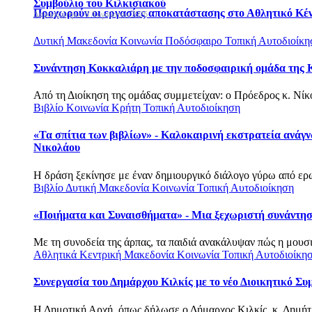
Συμβούλιο του Κιλκισιακού
Προχωρούν οι εργασίες αποκατάστασης στο Αθλητικό Κέ
Δημοσιεύτηκε: 6 Αυγούστου 2026
Δυτική Μακεδονία
Κοινωνία
Ποδόσφαιρο
Τοπική Αυτοδιοίκη
Συνάντηση Κοκκαλιάρη με την ποδοσφαιρική ομάδα της 
Από τη Διοίκηση της ομάδας συμμετείχαν: o Πρόεδρος κ. Νίκος
Βιβλίο
Κοινωνία
Κρήτη
Τοπική Αυτοδιοίκηση
«Τα σπίτια των βιβλίων» - Καλοκαιρινή εκστρατεία ανάγ
Νικολάου
Η δράση ξεκίνησε με έναν δημιουργικό διάλογο γύρω από ερω
Βιβλίο
Δυτική Μακεδονία
Κοινωνία
Τοπική Αυτοδιοίκηση
«Ποιήματα και Συναισθήματα» - Μια ξεχωριστή συνάντησ
Με τη συνοδεία της άρπας, τα παιδιά ανακάλυψαν πώς η μουσι
Αθλητικά
Κεντρική Μακεδονία
Κοινωνία
Τοπική Αυτοδιοίκη
Συνεργασία του Δημάρχου Κιλκίς με το νέο Διοικητικό Συ
Η Δημοτική Αρχή, όπως δήλωσε ο Δήμαρχος Κιλκίς, κ. Δημήτρ