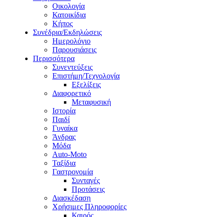
Οικολογία
Κατοικίδια
Κήπος
Συνέδρια/Εκδηλώσεις
Ημερολόγιο
Παρουσιάσεις
Περισσότερα
Συνεντεύξεις
Επιστήμη/Τεχνολογία
Εξελίξεις
Διαφορετικό
Μεταφυσική
Ιστορία
Παιδί
Γυναίκα
Άνδρας
Μόδα
Auto-Moto
Ταξίδια
Γαστρονομία
Συνταγές
Προτάσεις
Διασκέδαση
Χρήσιμες Πληροφορίες
Καιρός