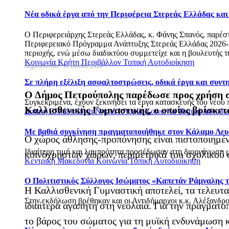
Νέα οδικά έργα από την Περιφέρεια Στερεάς Ελλάδας κα
Ο Περιφερειάρχης Στερεάς Ελλάδας, κ. Φάνης Σπανός, παρέσ
Περιφερειακό Πρόγραμμα Ανάπτυξης Στερεάς Ελλάδας 2026-20
περιοχής, ενώ μέσω διαδικτύου συμμετείχε και η βουλευτής τ
Κοινωνία
Κρήτη
Περιβάλλον
Τοπική Αυτοδιοίκηση
Δημοσιεύτηκε: 10 Ιουνίου 2024
Σε πλήρη εξέλιξη ασφαλτοστρώσεις, οδικά έργα και συν
Ο Δήμος Πετρούπολης παρέδωσε προς χρήση στ
Συγκεκριμένα, έχουν ξεκινήσει τα έργα κατασκευής του νέου 
Καλλισθενικής Γυμναστικής, ο οποίος βρίσκετα
Δυτική Ελλάδα
Ιόνια Νησιά
Ιστορία
Κοινωνία
Τοπική Αυτοδι
Με βαθιά συγκίνηση πραγματοποιήθηκε στον Κάλαμο Λευ
Ο χώρος άθλησης-προπόνησης είναι πιστοποιημένο
Ιδιαίτερη τιμή και λαμπρότητα προσέδωσαν στη διοργάνωση με
κοινόχρηστων χώρων, περιμετρικά του σχολικού 
Κεντρική Μακεδονία
Κοινωνία
Τοπική Αυτοδιοίκηση
Ο Πολιτιστικός Σύλλογος Ισώματος «Καπετάν Ράμναλης τ
Η Καλλισθενική Γυμναστική αποτελεί, τα τελευταί
Στην εκδήλωση βρέθηκαν και οι Αντιδήμαρχοι κ.κ. Αλέξανδρο
ιδιαίτερα αγαπητή στη νεολαία. Για την πραγματο
το βάρος του σώματος για τη μυϊκή ενδυνάμωση κ