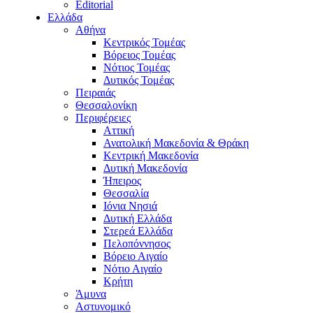
Editorial
Ελλάδα
Αθήνα
Κεντρικός Τομέας
Βόρειος Τομέας
Νότιος Τομέας
Δυτικός Τομέας
Πειραιάς
Θεσσαλονίκη
Περιφέρειες
Αττική
Ανατολική Μακεδονία & Θράκη
Κεντρική Μακεδονία
Δυτική Μακεδονία
Ήπειρος
Θεσσαλία
Ιόνια Νησιά
Δυτική Ελλάδα
Στερεά Ελλάδα
Πελοπόννησος
Βόρειο Αιγαίο
Νότιο Αιγαίο
Κρήτη
Άμυνα
Αστυνομικό