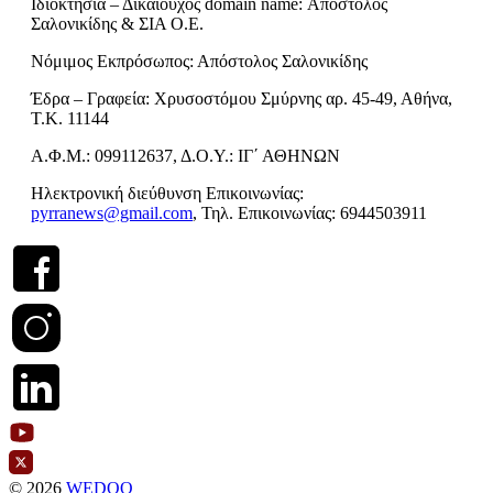
Ιδιοκτησία – Δικαιούχος domain name: Απόστολος
Σαλονικίδης & ΣΙΑ Ο.Ε.
Νόμιμος Εκπρόσωπος: Απόστολος Σαλονικίδης
Έδρα – Γραφεία: Χρυσοστόμου Σμύρνης αρ. 45-49, Αθήνα,
Τ.Κ. 11144
Α.Φ.Μ.: 099112637, Δ.Ο.Υ.: ΙΓ΄ ΑΘΗΝΩΝ
Ηλεκτρονική διεύθυνση Επικοινωνίας:
pyrranews@gmail.com
, Τηλ. Επικοινωνίας: 6944503911
© 2026
WEDOO