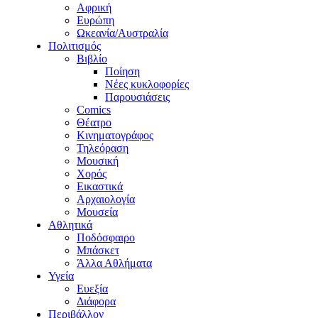
Αφρική
Ευρώπη
Ωκεανία/Αυστραλία
Πολιτισμός
Βιβλίο
Ποίηση
Νέες κυκλοφορίες
Παρουσιάσεις
Comics
Θέατρο
Κινηματογράφος
Τηλεόραση
Μουσική
Χορός
Εικαστικά
Αρχαιολογία
Μουσεία
Αθλητικά
Ποδόσφαιρο
Μπάσκετ
Άλλα Αθλήματα
Υγεία
Ευεξία
Διάφορα
Περιβάλλον