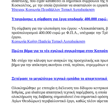
αναστολής, που είχαν καταθέσει οι δημοτικοί σύμβουλοι της
Κοσκολέτος, με την οποία ζητούσαν να ανασταλούν οι εργασί
Ήπειρος
Κοινωνία
Περιβάλλον
Τοπική Αυτοδιοίκηση
Υπογράφηκε η σύμβαση για έργα υποδομής 400.000 ευρώ
Τη σύμβαση για την υλοποίηση του έργου: «Αποκατάσταση, β
προϋπολογισμού 400.000 ευρώ με Φ.Π.Α., υπέγραψε την Τρίτ
έργου.
Κοινωνία
Κρήτη
Παιδεία
Τοπική Αυτοδιοίκηση
Πρώτο βήμα για το νέο σχολικό συγκρότημα στην Κηπούπ
Με στόχο την κάλυψη των αναγκών της προσχολικής και πρω
βήμα για την απόκτηση ακινήτου επτά, περίπου, στρεμμάτ
Ξεπέρασε το μεγαλύτερο τεχνικό εμπόδιο το αποχετευτικ
Ολοκληρώθηκε με επιτυχία η διέλευση του δίδυμου κεντρικο
Ισθμίας, μια ιδιαίτερα απαιτητική τεχνική παρέμβαση, η οποία
ολοκλήρωση της διάβασης σηματοδοτεί ένα σημαντικό ορόση
Αγίων Θεοδώρων) περιβαλλοντικό έργο, καθώς πλέον αίρεται 