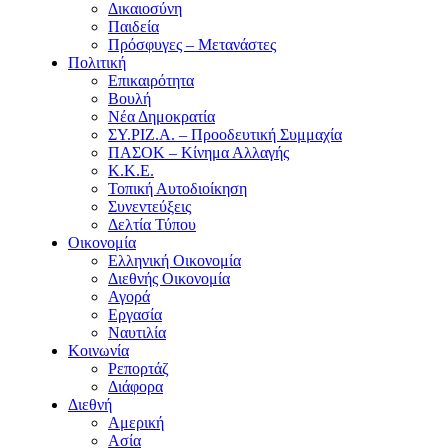
Δικαιοσύνη
Παιδεία
Πρόσφυγες – Μετανάστες
Πολιτική
Επικαιρότητα
Βουλή
Νέα Δημοκρατία
ΣΥ.ΡΙΖ.Α. – Προοδευτική Συμμαχία
ΠΑΣΟΚ – Κίνημα Αλλαγής
Κ.Κ.Ε.
Τοπική Αυτοδιοίκηση
Συνεντεύξεις
Δελτία Τύπου
Οικονομία
Ελληνική Οικονομία
Διεθνής Οικονομία
Αγορά
Εργασία
Ναυτιλία
Κοινωνία
Ρεπορτάζ
Διάφορα
Διεθνή
Αμερική
Ασία