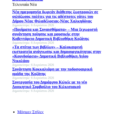
Τελευταία Νέα
Νέα ημερομηνία δωρεάν διάθεσης ζωοτροφών σε
φιλόζωους πολίτες για τις αδέσποτες γάτες του
Δήμου Νέας Φιλαδέλφειας-Νέας Χαλκηδόνας
Δημοσιεύτηκε: 6 Αυγούστου 2026
«Ποιήματα και Συναισθήματα» – Μια ξεχωριστή
συνάντηση ποίησης και μουσικής στην
Κοβεντάρειο Δημοτική Βιβλιοθήκη Κοζάνης
Δημοσιεύτηκε: 6 Αυγούστου 2026
«Τα σπίτια των βιβλίων» – Καλοκαιρινή
εκστρατεία ανάγνωσης και δημιουργικότητας στην
«Κουνδούρειο» Δημοτική Βιβλιοθήκη Αγίου
Νικολάου
Δημοσιεύτηκε: 6 Αυγούστου 2026
Συνάντηση Κοκκαλιάρη με την ποδοσφαιρική
ομάδα της Κοζάνης
Δημοσιεύτηκε: 6 Αυγούστου 2026
Συνεργασία του Δημάρχου Κιλκίς με το νέο
Διοικητικό Συμβούλιο του Κιλκισιακού
Δημοσιεύτηκε: 6 Αυγούστου 2026
Μόνιμες Στήλες