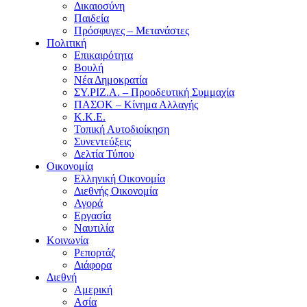
Δικαιοσύνη
Παιδεία
Πρόσφυγες – Μετανάστες
Πολιτική
Επικαιρότητα
Βουλή
Νέα Δημοκρατία
ΣΥ.ΡΙΖ.Α. – Προοδευτική Συμμαχία
ΠΑΣΟΚ – Κίνημα Αλλαγής
Κ.Κ.Ε.
Τοπική Αυτοδιοίκηση
Συνεντεύξεις
Δελτία Τύπου
Οικονομία
Ελληνική Οικονομία
Διεθνής Οικονομία
Αγορά
Εργασία
Ναυτιλία
Κοινωνία
Ρεπορτάζ
Διάφορα
Διεθνή
Αμερική
Ασία