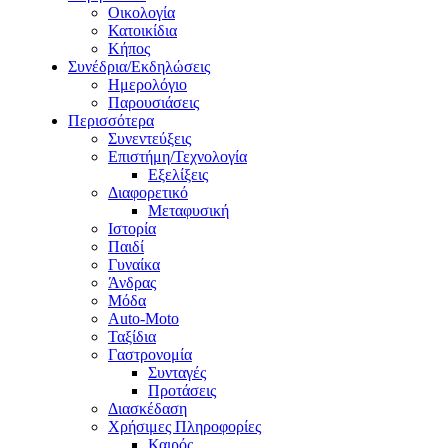
Οικολογία
Κατοικίδια
Κήπος
Συνέδρια/Εκδηλώσεις
Ημερολόγιο
Παρουσιάσεις
Περισσότερα
Συνεντεύξεις
Επιστήμη/Τεχνολογία
Εξελίξεις
Διαφορετικό
Μεταφυσική
Ιστορία
Παιδί
Γυναίκα
Άνδρας
Μόδα
Auto-Moto
Ταξίδια
Γαστρονομία
Συνταγές
Προτάσεις
Διασκέδαση
Χρήσιμες Πληροφορίες
Καιρός