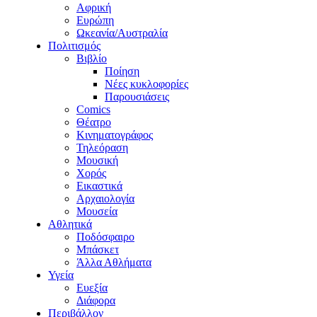
Αφρική
Ευρώπη
Ωκεανία/Αυστραλία
Πολιτισμός
Βιβλίο
Ποίηση
Νέες κυκλοφορίες
Παρουσιάσεις
Comics
Θέατρο
Κινηματογράφος
Τηλεόραση
Μουσική
Χορός
Εικαστικά
Αρχαιολογία
Μουσεία
Αθλητικά
Ποδόσφαιρο
Μπάσκετ
Άλλα Αθλήματα
Υγεία
Ευεξία
Διάφορα
Περιβάλλον