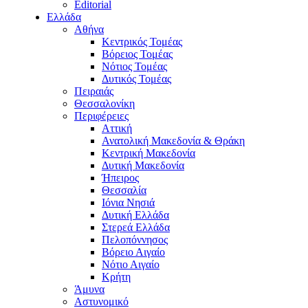
Editorial
Ελλάδα
Αθήνα
Κεντρικός Τομέας
Βόρειος Τομέας
Νότιος Τομέας
Δυτικός Τομέας
Πειραιάς
Θεσσαλονίκη
Περιφέρειες
Αττική
Ανατολική Μακεδονία & Θράκη
Κεντρική Μακεδονία
Δυτική Μακεδονία
Ήπειρος
Θεσσαλία
Ιόνια Νησιά
Δυτική Ελλάδα
Στερεά Ελλάδα
Πελοπόννησος
Βόρειο Αιγαίο
Νότιο Αιγαίο
Κρήτη
Άμυνα
Αστυνομικό