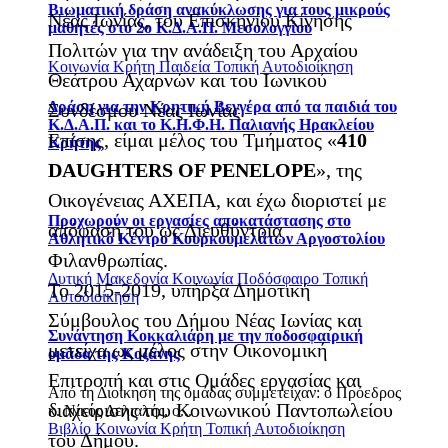
Βιωματική δράση ανακύκλωσης για τους μικρούς
Νέας Ιωνίας, του Επισκηνίου Κίνησης
μαθητές στο 2ο Κ.Δ.Α.Π. Μεσολογγίου
Πολιτών για την ανάδειξη του Αρχαίου
Κοινωνία
Κρήτη
Παιδεία
Τοπική Αυτοδιοίκηση
Θεάτρου Αχαρνών και του Ιωνικού
Δράση για την Κρητική Βεγγέρα από τα παιδιά του
Συνδέσμου Νέας Ιωνίας.
Κ.Δ.Α.Π. και το Κ.Η.Φ.Η. Παλιανής Ηρακλείου
Επίσης, είμαι μέλος του Τμήματος «
410
Κρήτης
DAUGHTERS OF PENELOPE
», της
Οικογένειας ΑΧΕΠΑ, και έχω διοριστεί με
Προχωρούν οι εργασίες αποκατάστασης στο
απόφασή του ως Διευθύντρια
Αθλητικό Κέντρο Κουρκουμελάτων Αργοστολίου
Φιλανθρωπίας.
Δυτική Μακεδονία
Κοινωνία
Ποδόσφαιρο
Τοπική
Το 2015-2019, υπήρξα Δημοτική
Αυτοδιοίκηση
Σύμβουλος του Δήμου Νέας Ιωνίας και
Συνάντηση Κοκκαλιάρη με την ποδοσφαιρική
μετείχα ως μέλος στην Οικονομική
ομάδα της Κοζάνης
Επιτροπή και στις Ομάδες εργασίας και
Από τη Διοίκηση της ομάδας συμμετείχαν: o Πρόεδρος
διαχείρισης του Κοινωνικού Παντοπωλείου
κ. Νίκος Δελιαλής, ο...
Βιβλίο
Κοινωνία
Κρήτη
Τοπική Αυτοδιοίκηση
του Δήμου.