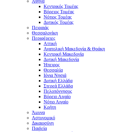
Αθήνα
Κεντρικός Τομέας
Βόρειος Τομέας
Νότιος Τομέας
Δυτικός Τομέας
Πειραιάς
Θεσσαλονίκη
Περιφέρειες
Αττική
Ανατολική Μακεδονία & Θράκη
Κεντρική Μακεδονία
Δυτική Μακεδονία
Ήπειρος
Θεσσαλία
Ιόνια Νησιά
Δυτική Ελλάδα
Στερεά Ελλάδα
Πελοπόννησος
Βόρειο Αιγαίο
Νότιο Αιγαίο
Κρήτη
Άμυνα
Αστυνομικό
Δικαιοσύνη
Παιδεία