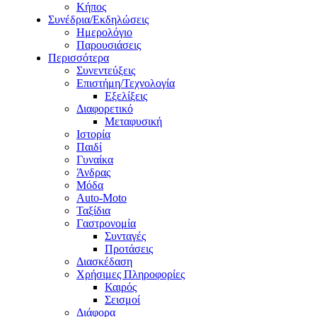
Κήπος
Συνέδρια/Εκδηλώσεις
Ημερολόγιο
Παρουσιάσεις
Περισσότερα
Συνεντεύξεις
Επιστήμη/Τεχνολογία
Εξελίξεις
Διαφορετικό
Μεταφυσική
Ιστορία
Παιδί
Γυναίκα
Άνδρας
Μόδα
Auto-Moto
Ταξίδια
Γαστρονομία
Συνταγές
Προτάσεις
Διασκέδαση
Χρήσιμες Πληροφορίες
Καιρός
Σεισμοί
Διάφορα