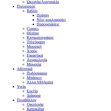
Ωκεανία/Αυστραλία
Πολιτισμός
Βιβλίο
Ποίηση
Νέες κυκλοφορίες
Παρουσιάσεις
Comics
Θέατρο
Κινηματογράφος
Τηλεόραση
Μουσική
Χορός
Εικαστικά
Αρχαιολογία
Μουσεία
Αθλητικά
Ποδόσφαιρο
Μπάσκετ
Άλλα Αθλήματα
Υγεία
Ευεξία
Διάφορα
Περιβάλλον
Οικολογία
Κατοικίδια