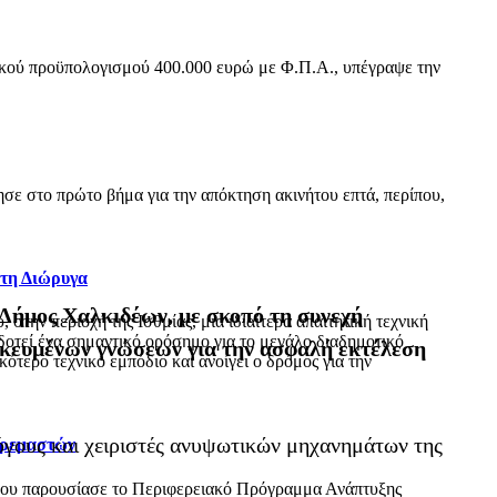
ικού προϋπολογισμού 400.000 ευρώ με Φ.Π.Α., υπέγραψε την
ε στο πρώτο βήμα για την απόκτηση ακινήτου επτά, περίπου,
 τη Διώρυγα
 Δήμος Χαλκιδέων, με σκοπό τη συνεχή
ην περιοχή της Ισθμίας, μια ιδιαίτερα απαιτητική τεχνική
δοτεί ένα σημαντικό ορόσημο για το μεγάλο διαδημοτικό
ικευμένων γνώσεων για την ασφαλή εκτέλεση
τερο τεχνικό εμπόδιο και ανοίγει ο δρόμος για την
όγους και χειριστές ανυψωτικών μηχανημάτων της
Κρεμαστών
όπου παρουσίασε το Περιφερειακό Πρόγραμμα Ανάπτυξης