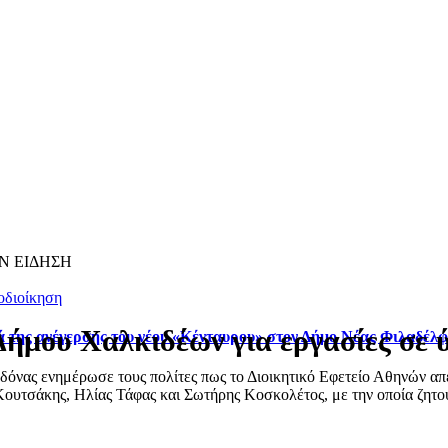
Ν ΕΙΔΗΣΗ
οδιοίκηση
Δήμου Χαλκιδέων για εργασίες σε 
ά της ανέγερσης του νέου «Κένταυρου» στον Δήμο Νέας Φιλαδέλ
ας ενημέρωσε τους πολίτες πως το Διοικητικό Εφετείο Αθηνών απέρ
ουτσάκης, Ηλίας Τάφας και Σωτήρης Κοσκολέτος, με την οποία ζητού