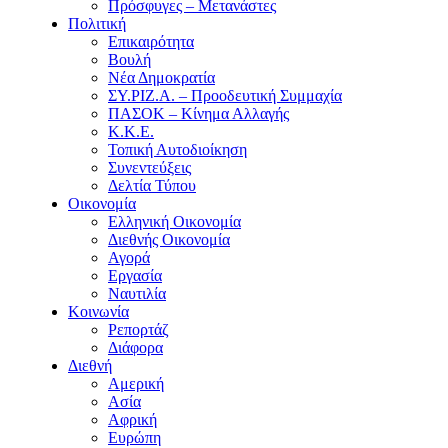
Πρόσφυγες – Μετανάστες
Πολιτική
Επικαιρότητα
Βουλή
Νέα Δημοκρατία
ΣΥ.ΡΙΖ.Α. – Προοδευτική Συμμαχία
ΠΑΣΟΚ – Κίνημα Αλλαγής
Κ.Κ.Ε.
Τοπική Αυτοδιοίκηση
Συνεντεύξεις
Δελτία Τύπου
Οικονομία
Ελληνική Οικονομία
Διεθνής Οικονομία
Αγορά
Εργασία
Ναυτιλία
Κοινωνία
Ρεπορτάζ
Διάφορα
Διεθνή
Αμερική
Ασία
Αφρική
Ευρώπη