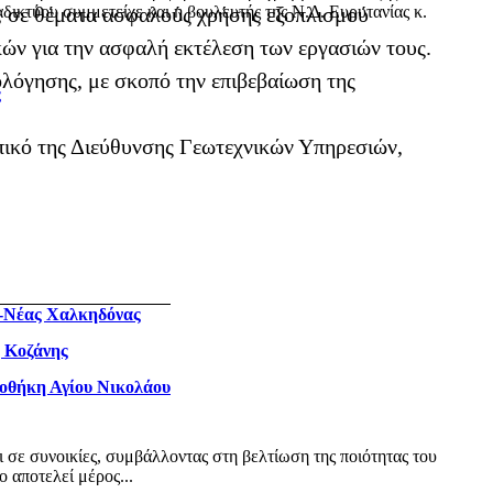
δικτύου συμμετείχε και η βουλευτής της Ν.Δ. Ευρυτανίας κ.
, σε θέματα ασφαλούς χρήσης εξοπλισμού
κών για την ασφαλή εκτέλεση των εργασιών τους.
ιολόγησης, με σκοπό την επιβεβαίωση της
ς
πικό της Διεύθυνσης Γεωτεχνικών Υπηρεσιών,
ς-Νέας Χαλκηδόνας
η Κοζάνης
ιοθήκη Αγίου Νικολάου
ι σε συνοικίες, συμβάλλοντας στη βελτίωση της ποιότητας του
 αποτελεί μέρος...