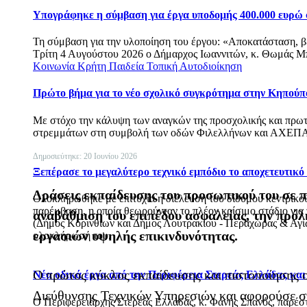
Υπογράφηκε η σύμβαση για έργα υποδομής 400.000 ευρώ
Τη σύμβαση για την υλοποίηση του έργου: «Αποκατάσταση, 
Τρίτη 4 Αυγούστου 2026 ο Δήμαρχος Ιωαννιτών, κ. Θωμάς Μπ
Κοινωνία
Κρήτη
Παιδεία
Τοπική Αυτοδιοίκηση
Πρώτο βήμα για το νέο σχολικό συγκρότημα στην Κηπούπ
Με στόχο την κάλυψη των αναγκών της προσχολικής και πρωτ
στρεμμάτων στη συμβολή των οδών Φιλελλήνων και ΑΧΕΠΑ
Δημοσιεύτηκε: 20 Ιουνίου 2026
Ξεπέρασε το μεγαλύτερο τεχνικό εμπόδιο το αποχετευτικ
Δράσεις εκπαίδευσης του προσωπικού του σε π
Ολοκληρώθηκε με επιτυχία η διέλευση του δίδυμου κεντρικού 
παρέμβαση, η οποία θεωρούνταν το πλέον κρίσιμο στάδιο για
αναβάθμιση του επιπέδου ασφαλείας, την πρό
(Δήμος Κορινθίων και Δήμος Λουτρακίου - Περαχώρας & Αγίων
εργασιών υψηλής επικινδυνότητας.
ολοκλήρωσή του.
Ο πρώτος κύκλος εκπαίδευσης και πιστοποίησης 
Νέα οδικά έργα από την Περιφέρεια Στερεάς Ελλάδας κα
Διεύθυνσης Τεχνικών Υπηρεσιών και αφορούσε στ
Ο Περιφερειάρχης Στερεάς Ελλάδας, κ. Φάνης Σπανός, παρέ