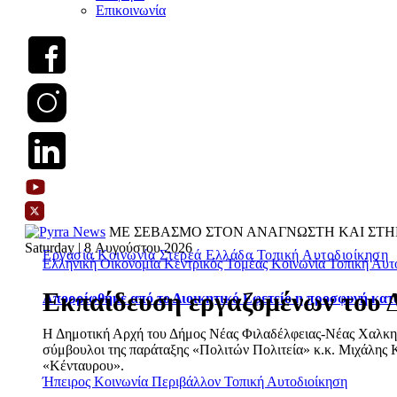
Επικοινωνία
ΜΕ ΣΕΒΑΣΜΟ ΣΤΟΝ ΑΝΑΓΝΩΣΤΗ ΚΑΙ ΣΤΗ
Saturday | 8 Αυγούστου 2026
Εργασία
Κοινωνία
Στερεά Ελλάδα
Τοπική Αυτοδιοίκηση
Ελληνική Οικονομία
Κεντρικός Τομέας
Κοινωνία
Τοπική Αυτ
Εκπαίδευση εργαζομένων του 
Απορρίφθηκε από το Διοικητικό Εφετείο η προσφυγή κατ
Η Δημοτική Αρχή του Δήμος Νέας Φιλαδέλφειας-Νέας Χαλκηδόν
σύμβουλοι της παράταξης «Πολιτών Πολιτεία» κ.κ. Μιχάλης Κ
«Κένταυρου».
Ήπειρος
Κοινωνία
Περιβάλλον
Τοπική Αυτοδιοίκηση