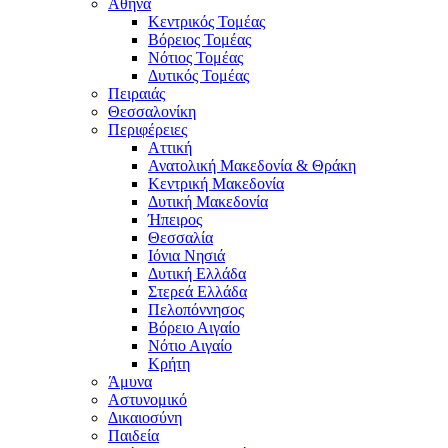
Αθήνα
Κεντρικός Τομέας
Βόρειος Τομέας
Νότιος Τομέας
Δυτικός Τομέας
Πειραιάς
Θεσσαλονίκη
Περιφέρειες
Αττική
Ανατολική Μακεδονία & Θράκη
Κεντρική Μακεδονία
Δυτική Μακεδονία
Ήπειρος
Θεσσαλία
Ιόνια Νησιά
Δυτική Ελλάδα
Στερεά Ελλάδα
Πελοπόννησος
Βόρειο Αιγαίο
Νότιο Αιγαίο
Κρήτη
Άμυνα
Αστυνομικό
Δικαιοσύνη
Παιδεία