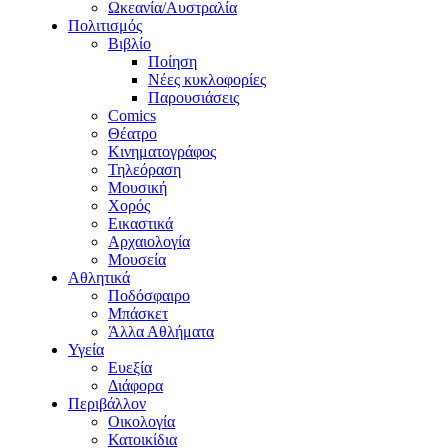
Ωκεανία/Αυστραλία
Πολιτισμός
Βιβλίο
Ποίηση
Νέες κυκλοφορίες
Παρουσιάσεις
Comics
Θέατρο
Κινηματογράφος
Τηλεόραση
Μουσική
Χορός
Εικαστικά
Αρχαιολογία
Μουσεία
Αθλητικά
Ποδόσφαιρο
Μπάσκετ
Άλλα Αθλήματα
Υγεία
Ευεξία
Διάφορα
Περιβάλλον
Οικολογία
Κατοικίδια