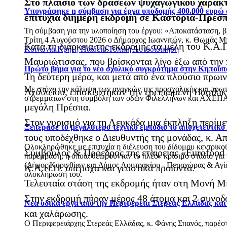
Στο πλαίσιο των δράσεων ψυχαγωγικού χαρακτ
Υπογράφηκε η σύμβαση για έργα υποδομής 400.000 ευρώ
επιτυχία διήμερη εκδρομή σε Καστοριά-Πρέσπ
Τη σύμβαση για την υλοποίηση του έργου: «Αποκατάσταση, 
Τρίτη 4 Αυγούστου 2026 ο Δήμαρχος Ιωαννιτών, κ. Θωμάς Μπ
Κατά τη διάρκεια της εκδρομής τα μέλη του Κ.Α.
Κοινωνία
Κρήτη
Παιδεία
Τοπική Αυτοδιοίκηση
Μαυριώτισσας, που βρίσκονται λίγο έξω από την 
Πρώτο βήμα για το νέο σχολικό συγκρότημα στην Κηπούπ
Τη δεύτερη μέρα, και μετά από ένα πλούσιο πρωι
Με στόχο την κάλυψη των αναγκών της προσχολικής και πρωτ
Αχιλλείου, επισκέφτηκαν την ερειπωμένη Βασιλικ
στρεμμάτων στη συμβολή των οδών Φιλελλήνων και ΑΧΕΠΑ
μεγάλη Πρέσπα.
Στον γυρισμό για τη Λευκάδα μια έκπληξη περίμ
Ξεπέρασε το μεγαλύτερο τεχνικό εμπόδιο το αποχετευτικ
τους υποδέχθηκε ο Διευθυντής της μονάδας, κ. 
Ολοκληρώθηκε με επιτυχία η διέλευση του δίδυμου κεντρικού 
Σύμβουλος & Πρόεδρος της εταιρείας «Eurofood V
παρέμβαση, η οποία θεωρούνταν το πλέον κρίσιμο στάδιο για
(Δήμος Κορινθίων και Δήμος Λουτρακίου - Περαχώρας & Αγίων
Κ.Α.Π.Η. υπέροχα και γευστικά προϊόντα.
ολοκλήρωσή του.
Τελευταία στάση της εκδρομής ήταν στη Μονή Μι
Στην εκδρομή πήραν μέρος 48 άτομα και 2 συνοδο
Νέα οδικά έργα από την Περιφέρεια Στερεάς Ελλάδας κα
και χαλάρωσης.
Ο Περιφερειάρχης Στερεάς Ελλάδας, κ. Φάνης Σπανός, παρέ