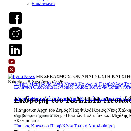
Επικοινωνία
ΜΕ ΣΕΒΑΣΜΟ ΣΤΟΝ ΑΝΑΓΝΩΣΤΗ ΚΑΙ ΣΤΗ
Saturday | 8 Αυγούστου 2026
Δυτική Μακεδονία
Ιόνια Νησιά
Κοινωνία
Περιβάλλον
Τοπ
Ελληνική Οικονομία
Κεντρικός Τομέας
Κοινωνία
Τοπική Αυτ
Εκδρομή του Κ.Α.Π.Η. Λευκά
Απορρίφθηκε από το Διοικητικό Εφετείο η προσφυγή κατ
Η Δημοτική Αρχή του Δήμος Νέας Φιλαδέλφειας-Νέας Χαλκηδόν
σύμβουλοι της παράταξης «Πολιτών Πολιτεία» κ.κ. Μιχάλης Κ
Δημοσιεύτηκε: 4 Ιουνίου 2026
«Κένταυρου».
Ήπειρος
Κοινωνία
Περιβάλλον
Τοπική Αυτοδιοίκηση