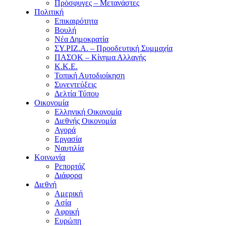
Πρόσφυγες – Μετανάστες
Πολιτική
Επικαιρότητα
Βουλή
Νέα Δημοκρατία
ΣΥ.ΡΙΖ.Α. – Προοδευτική Συμμαχία
ΠΑΣΟΚ – Κίνημα Αλλαγής
Κ.Κ.Ε.
Τοπική Αυτοδιοίκηση
Συνεντεύξεις
Δελτία Τύπου
Οικονομία
Ελληνική Οικονομία
Διεθνής Οικονομία
Αγορά
Εργασία
Ναυτιλία
Κοινωνία
Ρεπορτάζ
Διάφορα
Διεθνή
Αμερική
Ασία
Αφρική
Ευρώπη