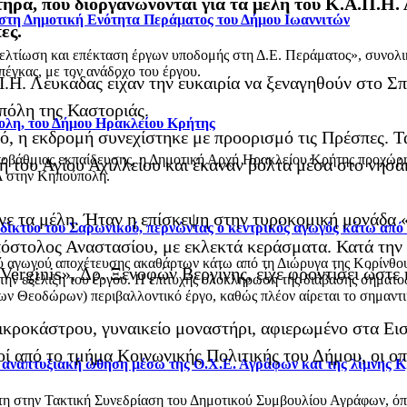
ήρα, που διοργανώνονται για τα μέλη του Κ.Α.Π.Η.
 στη Δημοτική Ενότητα Περάματος του Δήμου Ιωαννιτών
ες.
βελτίωση και επέκταση έργων υποδομής στη Δ.Ε. Περάματος», συνολ
έγκας, με τον ανάδοχο του έργου.
Π.Η. Λευκάδας είχαν την ευκαιρία να ξεναγηθούν στο Σ
πόλη της Καστοριάς.
ολη, του Δήμου Ηρακλείου Κρήτης
νό, η εκδρομή συνεχίστηκε με προορισμό τις Πρέσπες. 
οβάθμιας εκπαίδευσης, η Δημοτική Αρχή Ηρακλείου Κρήτης προχώρησ
ή του Αγίου Αχιλλείου και έκαναν βόλτα μέσα στο νησά
 στην Κηπούπολη.
ενε τα μέλη. Ήταν η επίσκεψη στην τυροκομική μονάδα 
ό δίκτυο του Σαρωνικού, περνώντας ο κεντρικός αγωγός κάτω από
Απόστολος Αναστασίου, με εκλεκτά κεράσματα. Κατά τη
αγωγού αποχέτευσης ακαθάρτων κάτω από τη Διώρυγα της Κορίνθου, στ
erginis», Δρ. Ξενοφών Βεργίνης, είχε φροντίσει ώστε η
 την εξέλιξη του έργου. Η επιτυχής ολοκλήρωση της διάβασης σηματο
 Θεοδώρων) περιβαλλοντικό έργο, καθώς πλέον αίρεται το σημαντικό
κροκάστρου, γυναικείο μοναστήρι, αφιερωμένο στα Εισ
ί από το τμήμα Κοινωνικής Πολιτικής του Δήμου, οι οπο
ι αναπτυξιακή ώθηση μέσω της Ο.Χ.Ε. Αγράφων και της λίμνης 
στη στην Τακτική Συνεδρίαση του Δημοτικού Συμβουλίου Αγράφων, 