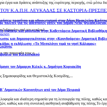
α έργα και δράσεις ανάπτυξης της ευρύτερης περιοχής, ενώ μέσω δια
ΤΟΥ Κ.Α.Π.Η. ΛΕΥΚΑΔΑΣ ΣΕ ΚΑΣΤΟΡΙΑ-ΠΡΕΣΠΕ
τηρήσεις πρασίνου και οδοφωτισμού στον Δήμο Ηρακλείου Κρήτη
ς πολίτες για τις αδέσποτες γάτες του Δήμου Νέας Φιλαδέλφεια
πεζοδρομίου από τον κυκλικό...
η ποίησης και μουσικής στην Κοβεντάρειο Δημοτική Βιβλιοθήκ
οίκηση
νωσης και δημιουργικότητας στην «Κουνδούρειο» Δημοτική Βιβλ
κάδας η εκδήλωση: «Το Μεσολόγγι τιμά το νησί Κάλαμος»
Κοζάνης
 την παρουσία τους ο...
μβούλιο του Κιλκισιακού
ίμησε τον Δήμαρχο Κιλκίς κ. Δημήτρη Κυριακίδη
ς Σημαιοφορίδης και Θεμιστοκλής Κοσμίδης,...
 Β΄ Δημοτικών Κοινοτήτων από τον Δήμο Πειραιά
φορία και ιδιαίτερη σημασία για τη λειτουργία της πόλης, καθώς κα
ν, καθώς και στη συνολική αισθητική αναβάθμιση της πόλης.Το έργο