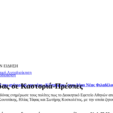
Ν ΕΙΔΗΣΗ
ική Αυτοδιοίκηση
οδιοίκηση
δας σε Καστοριά-Πρέσπες
ά της ανέγερσης του νέου «Κένταυρου» στον Δήμο Νέας Φιλαδέλ
ας ενημέρωσε τους πολίτες πως το Διοικητικό Εφετείο Αθηνών απέρ
ουτσάκης, Ηλίας Τάφας και Σωτήρης Κοσκολέτος, με την οποία ζητού