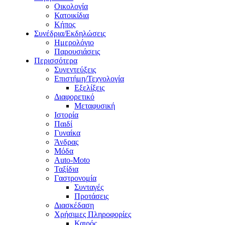
Οικολογία
Κατοικίδια
Κήπος
Συνέδρια/Εκδηλώσεις
Ημερολόγιο
Παρουσιάσεις
Περισσότερα
Συνεντεύξεις
Επιστήμη/Τεχνολογία
Εξελίξεις
Διαφορετικό
Μεταφυσική
Ιστορία
Παιδί
Γυναίκα
Άνδρας
Μόδα
Auto-Moto
Ταξίδια
Γαστρονομία
Συνταγές
Προτάσεις
Διασκέδαση
Χρήσιμες Πληροφορίες
Καιρός