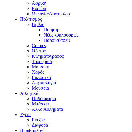
Αφρική
Ευρώπη
Ωκεανία/Αυστραλία
Πολιτισμός
Βιβλίο
Ποίηση
Νέες κυκλοφορίες
Παρουσιάσεις
Comics
Θέατρο
Κινηματογράφος
Τηλεόραση
Μουσική
Χορός
Εικαστικά
Αρχαιολογία
Μουσεία
Αθλητικά
Ποδόσφαιρο
Μπάσκετ
Άλλα Αθλήματα
Υγεία
Ευεξία
Διάφορα
Περιβάλλον