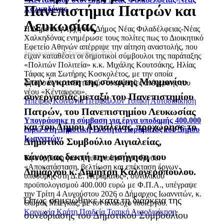
Πανεπιστήμια Πατρών και
Χαλκηδόνας
Λευκωσίας
Η Δημοτική Αρχή του Δήμος Νέας Φιλαδέλφειας-Νέας
Χαλκηδόνας ενημέρωσε τους πολίτες πως το Διοικητικό
Εφετείο Αθηνών απέρριψε την αίτηση αναστολής, που
Δημοσιεύτηκε: 16 Σεπτεμβρίου 2023
είχαν καταθέσει οι δημοτικοί σύμβουλοι της παράταξης
«Πολιτών Πολιτεία» κ.κ. Μιχάλης Κουτσάκης, Ηλίας
Τάφας και Σωτήρης Κοσκολέτος, με την οποία
Στην έγκριση της σύναψης Μνημονίου
ζητούσαν να ανασταλούν οι εργασίες ανέγερσης του
νέου «Κένταυρου».
συνεργασίας μεταξύ του Πανεπιστημίου
Ήπειρος
Κοινωνία
Περιβάλλον
Τοπική Αυτοδιοίκηση
Πατρών, του Πανεπιστημίου Λευκωσίας
Υπογράφηκε η σύμβαση για έργα υποδομής 400.000
και του Δήμου Αιγιαλείας, προχώρησε το
ευρώ στη Δημοτική Ενότητα Περάματος του Δήμου
Ιωαννιτών
Δημοτικό Συμβούλιο Αιγιαλείας,
κάνοντας δεκτή την εισήγηση του
Τη σύμβαση για την υλοποίηση του έργου:
«Αποκατάσταση, βελτίωση και επέκταση έργων
Δημάρχου κ. Δημήτρη Καλογερόπουλου.
υποδομής στη Δ.Ε. Περάματος», συνολικού
προϋπολογισμού 400.000 ευρώ με Φ.Π.Α., υπέγραψε
την Τρίτη 4 Αυγούστου 2026 ο Δήμαρχος Ιωαννιτών, κ.
Όπως σημειώθηκε κατά τη διάρκεια της
Θωμάς Μπέγκας, με τον ανάδοχο του έργου.
Κοινωνία
Κρήτη
Παιδεία
Τοπική Αυτοδιοίκηση
συνεδρίασης του Δημοτικού Συμβουλίου