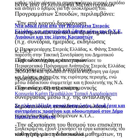
καθώς πλέον αίρεται το σημαντικότερο τεχνικό εμπόδιο
εκτός από τη λειτουργία Μεταπτυχιακών
και ανοίγει ο δρόμος για την ολοκλήρωσή του.
Προγραμμάτων Σπουδών, περιλαμβάνει:
-Την από κοινού διοργάνωση
Νέα οδικά έργα από την Περιφέρεια Στερεάς
επιστημονικών και άλλων δραστηριοτήτων
Ελλάδας και αναπτυξιακή ώθηση μέσω της Ο.Χ.Ε.
Αγράφων και της λίμνης Κρεμαστών
(π.χ. συνέδρια, ημερίδες, εκδηλώσεις
Ο Περιφερειάρχης Στερεάς Ελλάδας, κ. Φάνης Σπανός,
κ.τ.λ.).
παρέστη στην Τακτική Συνεδρίαση του Δημοτικού
-Την υλοποίηση ερευνητικών
Συμβουλίου Αγράφων, όπου παρουσίασε το
Περιφερειακό Πρόγραμμα Ανάπτυξης Στερεάς Ελλάδας
προγραμμάτων και καινοτόμων
2026-2030 και προκάλεσε ευρεία συζήτηση για έργα
και δράσεις ανάπτυξης της ευρύτερης περιοχής, ενώ
πρωτοβουλιών.
μέσω διαδικτύου συμμετείχε και η βουλευτής της Ν.Δ.
-Την ενίσχυση της επιστημονικής
Ευρυτανίας κ. Τζίνα Οικονόμου.
Κοινωνία
Κρήτη
Περιβάλλον
Τοπική Αυτοδιοίκηση
συνεργασίας μέσω π.χ. της ανταλλαγής
δημοσιεύσεων, εκπαιδευτικού υλικού,
Σε πλήρη εξέλιξη ασφαλτοστρώσεις, οδικά έργα και
συντηρήσεις πρασίνου και οδοφωτισμού στον Δήμο
τεχνογνωσίας, δεδομένων κ.τ.λ..
Ηρακλείου Κρήτης
-Την αξιοποίηση του θεσμού του επισκέπτη
Συγκεκριμένα, έχουν ξεκινήσει τα έργα κατασκευής του
καθηγητή για τη διδασκαλία μαθημάτων, τη
νέου πεζοδρομίου από τον κυκλικό...