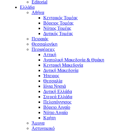
Editorial
Ελλάδα
Αθήνα
Κεντρικός Τομέας
Βόρειος Τομέας
Νότιος Τομέας
Δυτικός Τομέας
Πειραιάς
Θεσσαλονίκη
Περιφέρειες
Αττική
Ανατολική Μακεδονία & Θράκη
Κεντρική Μακεδονία
Δυτική Μακεδονία
Ήπειρος
Θεσσαλία
Ιόνια Νησιά
Δυτική Ελλάδα
Στερεά Ελλάδα
Πελοπόννησος
Βόρειο Αιγαίο
Νότιο Αιγαίο
Κρήτη
Άμυνα
Αστυνομικό