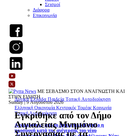
Σεισμοί
Διάφορα
Επικοινωνία
ΜΕ ΣΕΒΑΣΜΟ ΣΤΟΝ ΑΝΑΓΝΩΣΤΗ ΚΑΙ
ΣΤΗΝ ΕΙΔΗΣΗ
Δυτική Ελλάδα
Παιδεία
Τοπική Αυτοδιοίκηση
Sunday | 9 Αυγούστου 2026
Ελληνική Οικονομία
Κεντρικός Τομέας
Κοινωνία
Εγκρίθηκε από τον Δήμο
Τοπική Αυτοδιοίκηση
Αιγιαλείας Μνημόνιο
Απορρίφθηκε από το Διοικητικό Εφετείο η
προσφυγή κατά της ανέγερσης του νέου
Συνεργασίας με τα
«Κένταυρου» στον Δήμο Νέας Φιλαδέλφειας-Νέας