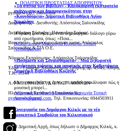
ΠΟΛΙΤΙΚΗ ΠΡΟΣΤΑΣΙΑΣ ΑΠΟΡΡΗΤΟΥ
«Τα σπίτια των βιβλίων» - Καλοκαιρινή εκστρατεία
ανάγνωσης και δημιουργικότητας στην
pyrranews.gr | Ταυτότητα
«Κουνδούρειο» Δημοτική Βιβλιοθήκη Αγίου
Νικολάου
Διαχειριστής – Διευθυντής: Απόστολος Σαλονικίδης
Διευθύντρια Σύνταξης: Παναγιώτα Σούγια
Η δράση ξεκίνησε με έναν δημιουργικό διάλογο γύρω
από ερωτήματα, όπως: «Ποια...
Ιδιοκτησία – Δικαιούχος domain name: Απόστολος
Βιβλίο
Δυτική Μακεδονία
Κοινωνία
Τοπική
Σαλονικίδης & ΣΙΑ Ο.Ε.
Αυτοδιοίκηση
Νόμιμος Εκπρόσωπος: Απόστολος Σαλονικίδης
«Ποιήματα και Συναισθήματα» - Μια ξεχωριστή
συνάντηση ποίησης και μουσικής στην Κοβεντάρειο
Έδρα – Γραφεία: Χρυσοστόμου Σμύρνης αρ. 45-49, Αθήνα,
Δημοτική Βιβλιοθήκη Κοζάνης
Τ.Κ. 11144
Με τη συνοδεία της άρπας, τα παιδιά ανακάλυψαν πώς η
Α.Φ.Μ.: 099112637, Δ.Ο.Υ.: ΙΓ΄ ΑΘΗΝΩΝ
μουσική μπορεί...
Ηλεκτρονική διεύθυνση Επικοινωνίας:
Αθλητικά
Κεντρική Μακεδονία
Κοινωνία
Τοπική
pyrranews@gmail.com
, Τηλ. Επικοινωνίας: 6944503911
Αυτοδιοίκηση
Συνεργασία του Δημάρχου Κιλκίς με το νέο
Διοικητικό Συμβούλιο του Κιλκισιακού
Η Δημοτική Αρχή, όπως δήλωσε ο Δήμαρχος Κιλκίς, κ.