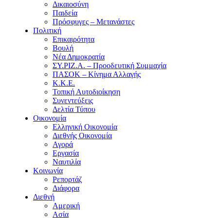
Δικαιοσύνη
Παιδεία
Πρόσφυγες – Μετανάστες
Πολιτική
Επικαιρότητα
Βουλή
Νέα Δημοκρατία
ΣΥ.ΡΙΖ.Α. – Προοδευτική Συμμαχία
ΠΑΣΟΚ – Κίνημα Αλλαγής
Κ.Κ.Ε.
Τοπική Αυτοδιοίκηση
Συνεντεύξεις
Δελτία Τύπου
Οικονομία
Ελληνική Οικονομία
Διεθνής Οικονομία
Αγορά
Εργασία
Ναυτιλία
Κοινωνία
Ρεπορτάζ
Διάφορα
Διεθνή
Αμερική
Ασία