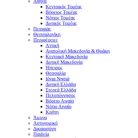
Αθήνα
Κεντρικός Τομέας
Βόρειος Τομέας
Νότιος Τομέας
Δυτικός Τομέας
Πειραιάς
Θεσσαλονίκη
Περιφέρειες
Αττική
Ανατολική Μακεδονία & Θράκη
Κεντρική Μακεδονία
Δυτική Μακεδονία
Ήπειρος
Θεσσαλία
Ιόνια Νησιά
Δυτική Ελλάδα
Στερεά Ελλάδα
Πελοπόννησος
Βόρειο Αιγαίο
Νότιο Αιγαίο
Κρήτη
Άμυνα
Αστυνομικό
Δικαιοσύνη
Παιδεία