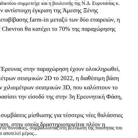
δικτύου συμμετείχε και η βουλευτής της Ν.Δ. Ευρυτανίας κ.
ην αντίστοιχη έγκριση της Άμεσης Ξένης
εταβίβασης farm-in μεταξύ των δύο εταιρειών, η
ς
η Chevron θα κατέχει το 70% της παραχώρησης
ου Έρευνας στην παραχώρηση έχουν ολοκληρωθεί,
μέτρων σεισμικών 2D το 2022, η διαθέσιμη βάση
 χιλιομέτρων σεισμικών 3D, που καλύπτουν το
ασίσει την είσοδό της στην 3η Ερευνητική Φάση,
υμβάσεις μίσθωσης για τέσσερις νέες θαλάσσιες
ηση, στην οποία δραστηριοποιείται πλέον η
ι σε συνοικίες, συμβάλλοντας στη βελτίωση της ποιότητας του
 αποτελεί μέρος...