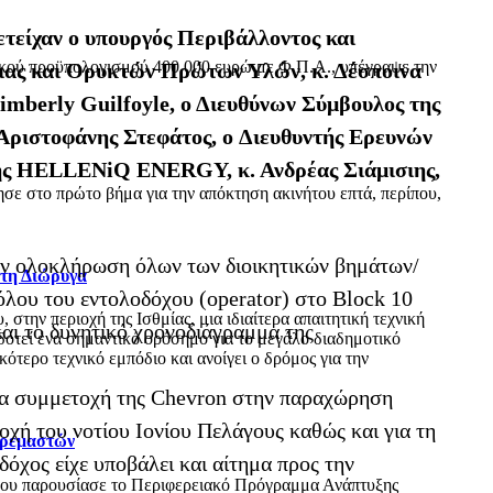
ετείχαν ο υπουργός Περιβάλλοντος και
ικού προϋπολογισμού 400.000 ευρώ με Φ.Π.Α., υπέγραψε την
γειας και Ορυκτών Πρώτων Υλών, κ. Δέσποινα
mberly Guilfoyle, ο Διευθύνων Σύμβουλος της
 Αριστοφάνης Στεφάτος, o Διευθυντής Ερευνών
της HELLENiQ ENERGY, κ. Ανδρέας Σιάμισιης,
ε στο πρώτο βήμα για την απόκτηση ακινήτου επτά, περίπου,
 την ολοκλήρωση όλων των διοικητικών βημάτων/
 τη Διώρυγα
λου του εντολοδόχου (operator) στο Block 10
ην περιοχή της Ισθμίας, μια ιδιαίτερα απαιτητική τεχνική
αι το δυνητικό χρονοδιάγραμμα της
δοτεί ένα σημαντικό ορόσημο για το μεγάλο διαδημοτικό
τερο τεχνικό εμπόδιο και ανοίγει ο δρόμος για την
για συμμετοχή της Chevron στην παραχώρηση
χή του νοτίου Ιονίου Πελάγους καθώς και για τη
Κρεμαστών
χος είχε υποβάλει και αίτημα προς την
όπου παρουσίασε το Περιφερειακό Πρόγραμμα Ανάπτυξης