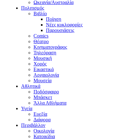
Ωκεανία/Αυστραλία
Πολιτισμός
Βιβλίο
Ποίηση
Νέες κυκλοφορίες
Παρουσιάσεις
Comics
Θέατρο
Κινηματογράφος
Τηλεόραση
Μουσική
Χορός
Εικαστικά
Αρχαιολογία
Μουσεία
Αθλητικά
Ποδόσφαιρο
Μπάσκετ
Άλλα Αθλήματα
Υγεία
Ευεξία
Διάφορα
Περιβάλλον
Οικολογία
Κατοικίδια