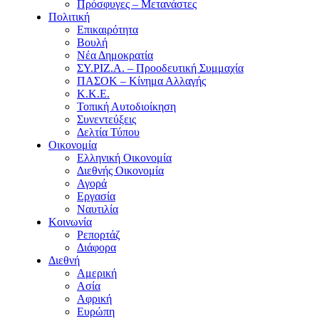
Πρόσφυγες – Μετανάστες
Πολιτική
Επικαιρότητα
Βουλή
Νέα Δημοκρατία
ΣΥ.ΡΙΖ.Α. – Προοδευτική Συμμαχία
ΠΑΣΟΚ – Κίνημα Αλλαγής
Κ.Κ.Ε.
Τοπική Αυτοδιοίκηση
Συνεντεύξεις
Δελτία Τύπου
Οικονομία
Ελληνική Οικονομία
Διεθνής Οικονομία
Αγορά
Εργασία
Ναυτιλία
Κοινωνία
Ρεπορτάζ
Διάφορα
Διεθνή
Αμερική
Ασία
Αφρική
Ευρώπη