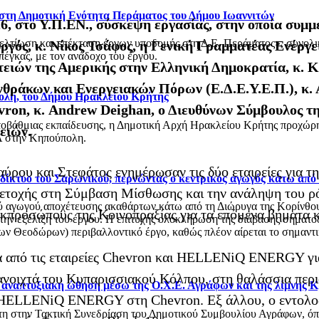
 στη Δημοτική Ενότητα Περάματος του Δήμου Ιωαννιτών
6, στο Υ.Π.ΕΝ., σύσκεψη εργασίας, στην οποία συμμ
βελτίωση και επέκταση έργων υποδομής στη Δ.Ε. Περάματος», συνολ
υργός, κ. Νίκος Τσάφος, η Γενική Γραμματέας Ενέρ
έγκας, με τον ανάδοχο του έργου.
ών της Αμερικής στην Ελληνική Δημοκρατία, κ. Ki
νθράκων και Ενεργειακών Πόρων (Ε.Δ.Ε.Υ.Ε.Π.), κ.
ολη, του Δήμου Ηρακλείου Κρήτης
evron, κ. Andrew Deighan, ο Διευθύνων Σύμβουλος 
οβάθμιας εκπαίδευσης, η Δημοτική Αρχή Ηρακλείου Κρήτης προχώρησ
ειών.
 στην Κηπούπολη.
ταύρου και Στεφάτος ενημέρωσαν τις δύο εταιρείες για
ό δίκτυο του Σαρωνικού, περνώντας ο κεντρικός αγωγός κάτω από
ετοχής στη Σύμβαση Μίσθωσης και την ανάληψη του ρό
αγωγού αποχέτευσης ακαθάρτων κάτω από τη Διώρυγα της Κορίνθου, στ
κπροσώπους της Κοινοπραξίας για τα επόμενα βήματα κ
 την εξέλιξη του έργου. Η επιτυχής ολοκλήρωση της διάβασης σηματο
 Θεοδώρων) περιβαλλοντικό έργο, καθώς πλέον αίρεται το σημαντικό
ημα από τις εταιρείες Chevron και HELLENiQ ENERGY 
ανοιχτά του Κυπαρισσιακού Κόλπου, στη θαλάσσια περιο
ι αναπτυξιακή ώθηση μέσω της Ο.Χ.Ε. Αγράφων και της λίμνης 
 HELLENiQ ENERGY στη Chevron. Εξ άλλου, o εντολοδό
στη στην Τακτική Συνεδρίαση του Δημοτικού Συμβουλίου Αγράφων, 