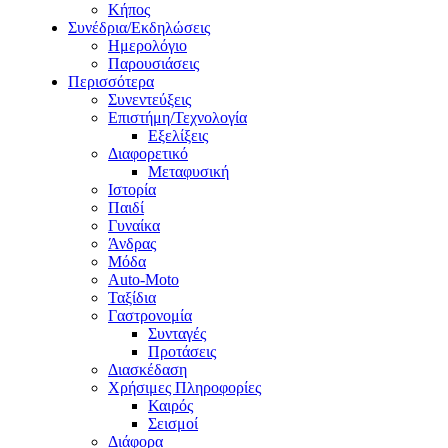
Κήπος
Συνέδρια/Εκδηλώσεις
Ημερολόγιο
Παρουσιάσεις
Περισσότερα
Συνεντεύξεις
Επιστήμη/Τεχνολογία
Εξελίξεις
Διαφορετικό
Μεταφυσική
Ιστορία
Παιδί
Γυναίκα
Άνδρας
Μόδα
Auto-Moto
Ταξίδια
Γαστρονομία
Συνταγές
Προτάσεις
Διασκέδαση
Χρήσιμες Πληροφορίες
Καιρός
Σεισμοί
Διάφορα