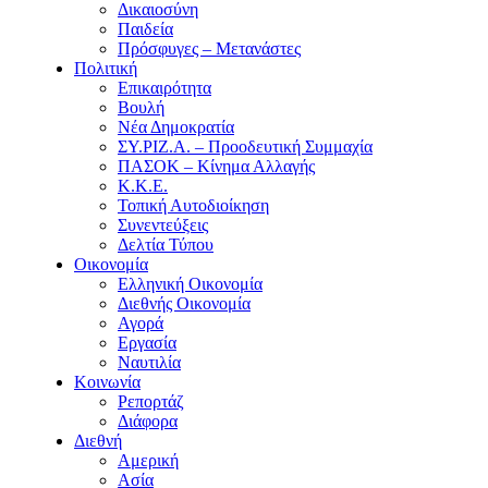
Δικαιοσύνη
Παιδεία
Πρόσφυγες – Μετανάστες
Πολιτική
Επικαιρότητα
Βουλή
Νέα Δημοκρατία
ΣΥ.ΡΙΖ.Α. – Προοδευτική Συμμαχία
ΠΑΣΟΚ – Κίνημα Αλλαγής
Κ.Κ.Ε.
Τοπική Αυτοδιοίκηση
Συνεντεύξεις
Δελτία Τύπου
Οικονομία
Ελληνική Οικονομία
Διεθνής Οικονομία
Αγορά
Εργασία
Ναυτιλία
Κοινωνία
Ρεπορτάζ
Διάφορα
Διεθνή
Αμερική
Ασία