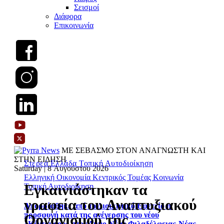
Σεισμοί
Διάφορα
Επικοινωνία
ΜΕ ΣΕΒΑΣΜΟ ΣΤΟΝ ΑΝΑΓΝΩΣΤΗ ΚΑΙ
ΣΤΗΝ ΕΙΔΗΣΗ
Στερεά Ελλάδα
Τοπική Αυτοδιοίκηση
Saturday | 8 Αυγούστου 2026
Ελληνική Οικονομία
Κεντρικός Τομέας
Κοινωνία
Εγκαινιάστηκαν τα
Τοπική Αυτοδιοίκηση
γραφεία του Αναπτυξιακού
Απορρίφθηκε από το Διοικητικό Εφετείο η
προσφυγή κατά της ανέγερσης του νέου
Οργανισμού της
«Κένταυρου» στον Δήμο Νέας Φιλαδέλφειας-Νέας