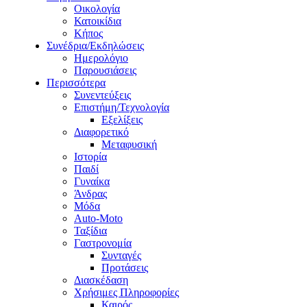
Οικολογία
Κατοικίδια
Κήπος
Συνέδρια/Εκδηλώσεις
Ημερολόγιο
Παρουσιάσεις
Περισσότερα
Συνεντεύξεις
Επιστήμη/Τεχνολογία
Εξελίξεις
Διαφορετικό
Μεταφυσική
Ιστορία
Παιδί
Γυναίκα
Άνδρας
Μόδα
Auto-Moto
Ταξίδια
Γαστρονομία
Συνταγές
Προτάσεις
Διασκέδαση
Χρήσιμες Πληροφορίες
Καιρός