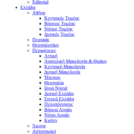
Editorial
Ελλάδα
Αθήνα
Κεντρικός Τομέας
Βόρειος Τομέας
Νότιος Τομέας
Δυτικός Τομέας
Πειραιάς
Θεσσαλονίκη
Περιφέρειες
Αττική
Ανατολική Μακεδονία & Θράκη
Κεντρική Μακεδονία
Δυτική Μακεδονία
Ήπειρος
Θεσσαλία
Ιόνια Νησιά
Δυτική Ελλάδα
Στερεά Ελλάδα
Πελοπόννησος
Βόρειο Αιγαίο
Νότιο Αιγαίο
Κρήτη
Άμυνα
Αστυνομικό