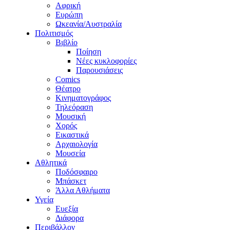
Αφρική
Ευρώπη
Ωκεανία/Αυστραλία
Πολιτισμός
Βιβλίο
Ποίηση
Νέες κυκλοφορίες
Παρουσιάσεις
Comics
Θέατρο
Κινηματογράφος
Τηλεόραση
Μουσική
Χορός
Εικαστικά
Αρχαιολογία
Μουσεία
Αθλητικά
Ποδόσφαιρο
Μπάσκετ
Άλλα Αθλήματα
Υγεία
Ευεξία
Διάφορα
Περιβάλλον