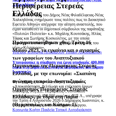
Περιφέρειας Στερεάς
Χαλκηδόνας
Ελλάδας
Η Δημοτική Αρχή του Δήμος Νέας Φιλαδέλφειας-Νέας
Χαλκηδόνας ενημέρωσε τους πολίτες πως το Διοικητικό
Εφετείο Αθηνών απέρριψε την αίτηση αναστολής, που
Δημοσιεύτηκε: 17 Μαΐου 2023
είχαν καταθέσει οι δημοτικοί σύμβουλοι της παράταξης
«Πολιτών Πολιτεία» κ.κ. Μιχάλης Κουτσάκης, Ηλίας
Τάφας και Σωτήρης Κοσκολέτος, με την οποία
Πραγματοποιήθηκαν χθες, Τρίτη 16
ζητούσαν να ανασταλούν οι εργασίες ανέγερσης του
νέου «Κένταυρου».
Μαΐου 2023, τα εγκαίνια και ο αγιασμός
Ήπειρος
Κοινωνία
Περιβάλλον
Τοπική Αυτοδιοίκηση
των γραφείων του Αναπτυξιακού
Υπογράφηκε η σύμβαση για έργα υποδομής 400.000
Οργανισμού της Περιφέρειας Στερεάς
ευρώ στη Δημοτική Ενότητα Περάματος του Δήμου
Ιωαννιτών
Ελλάδας, με την επωνυμία: «Σκαπάνη
ανώνυμη εταιρεία-Αναπτυξιακόις
Τη σύμβαση για την υλοποίηση του έργου:
«Αποκατάσταση, βελτίωση και επέκταση έργων
Οργανισμός Περιφέρειας Στερεάς
υποδομής στη Δ.Ε. Περάματος», συνολικού
προϋπολογισμού 400.000 ευρώ με Φ.Π.Α., υπέγραψε
Ελλάδας», με έδρα στη Λαμία
την Τρίτη 4 Αυγούστου 2026 ο Δήμαρχος Ιωαννιτών, κ.
(Θερμοπυλών και Κύπρου 1).
Θωμάς Μπέγκας, με τον ανάδοχο του έργου.
Κοινωνία
Κρήτη
Παιδεία
Τοπική Αυτοδιοίκηση