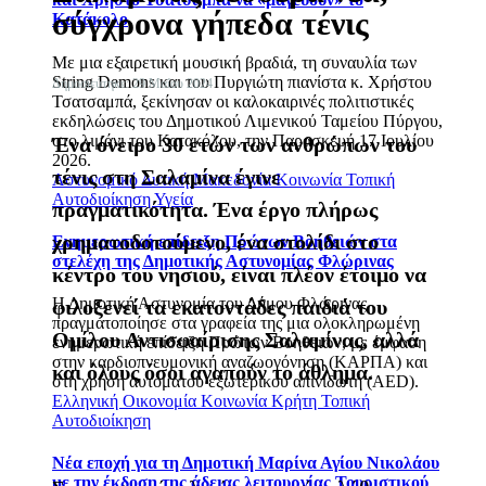
σύγχρονα γήπεδα τένις
Κατάκολο
Με μια εξαιρετική μουσική βραδιά, τη συναυλία των
String Demons και του Πυργιώτη πιανίστα κ. Χρήστου
Δημοσιεύτηκε: 29 Μαΐου 2024
Τσατσαμπά, ξεκίνησαν οι καλοκαιρινές πολιτιστικές
εκδηλώσεις του Δημοτικού Λιμενικού Ταμείου Πύργου,
στο λιμάνι του Κατακόλου, την Παρασκευή 17 Ιουλίου
Ένα όνειρο 30 ετών των ανθρώπων του
2026.
τένις στη Σαλαμίνα έγινε
Αστυνομικό
Δυτική Μακεδονία
Κοινωνία
Τοπική
Αυτοδιοίκηση
Υγεία
πραγματικότητα. Ένα έργο πλήρως
χρηματοδοτούμενο, ένα στολίδι στο
Ενημερωτική επίδειξη Πρώτων Βοηθειών στα
στελέχη της Δημοτικής Αστυνομίας Φλώρινας
κέντρο του νησιού, είναι πλέον έτοιμο να
Η Δημοτική Αστυνομία του Δήμου Φλώρινας
φιλοξενεί τα εκατοντάδες παιδιά του
πραγματοποίησε στα γραφεία της μια ολοκληρωμένη
Ομίλου Αντισφαίρισης Σαλαμίνας, αλλά
ενημερωτική επίδειξη Πρώτων Βοηθειών, με έμφαση
στην καρδιοπνευμονική αναζωογόνηση (ΚΑΡΠΑ) και
και όλους όσοι αγαπούν το άθλημα.
στη χρήση αυτόματου εξωτερικού απινιδωτή (AED).
Ελληνική Οικονομία
Κοινωνία
Κρήτη
Τοπική
Αυτοδιοίκηση
Νέα εποχή για τη Δημοτική Μαρίνα Αγίου Νικολάου
με την έκδοση της άδειας λειτουργίας Τουριστικού