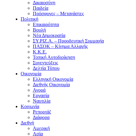
Δικαιοσύνη
Παιδεία
Πρόσφυγες – Μετανάστες
Πολιτική
Επικαιρότητα
Βουλή
Νέα Δημοκρατία
ΣΥ.ΡΙΖ.Α. – Προοδευτική Συμμαχία
ΠΑΣΟΚ – Κίνημα Αλλαγής
Κ.Κ.Ε.
Τοπική Αυτοδιοίκηση
Συνεντεύξεις
Δελτία Τύπου
Οικονομία
Ελληνική Οικονομία
Διεθνής Οικονομία
Αγορά
Εργασία
Ναυτιλία
Κοινωνία
Ρεπορτάζ
Διάφορα
Διεθνή
Αμερική
Ασία