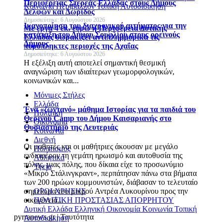
Περιφέρειας Στερεάς Ελλάδας στους Δήμους
Κοινωνία
Περιβάλλον
Τοπική Αυτοδιοίκηση
Δελφών και Δωρίδος
Δημοσιεύτηκε: 6 Αυγούστου 2026
Ικανοποίηση του διαχρονικού αιτήματος για την
Με έργα 4 εκ. ευρώ η Περιφέρεια Δυτικής
κατάταξη του Δήμου Σουφλίου στους ορεινούς
Ελλάδας θωρακίζει αντιπλημμυρικά τις
Δήμους
πυρόπληκτες περιοχές της Αχαΐας
Δημοσιεύτηκε: 6 Αυγούστου 2026
Η εξέλιξη αυτή αποτελεί σημαντική θεσμική
αναγνώριση των ιδιαίτερων γεωμορφολογικών,
κοινωνικών και...
Μόνιμες Στήλες
Ελλάδα
Ένα «ζωντανό» μάθημα Ιστορίας για τα παιδιά του
Πολιτική
Θερινού Camp του Δήμου Καισαριανής στο
Οικονομία
Θυσιαστήριο της Λευτεριάς
Κοινωνία
Διεθνή
Οι μαθητές και οι μαθήτριες άκουσαν με μεγάλο
Πολιτισμός
ενδιαφέρον τη γεμάτη ηρωισμό και αυτοθυσία της
Αθλητικά
πόλης, μιας πόλης, που δίκαια είχε το προσωνύμιο
Υγεία
«Μικρό Στάλινγκραντ», περπάτησαν πάνω στα βήματα
των 200 ηρώων κομμουνιστών, διάβασαν το τελευταίο
σημείωμα του μικρού Αντρέα Λυκουρίνου προς την
ΟΡΟΙ ΧΡΗΣΗΣ
οικογένειά...
ΠΟΛΙΤΙΚΗ ΠΡΟΣΤΑΣΙΑΣ ΑΠΟΡΡΗΤΟΥ
Δυτική Ελλάδα
Ελληνική Οικονομία
Κοινωνία
Τοπική
pyrranews.gr | Ταυτότητα
Αυτοδιοίκηση