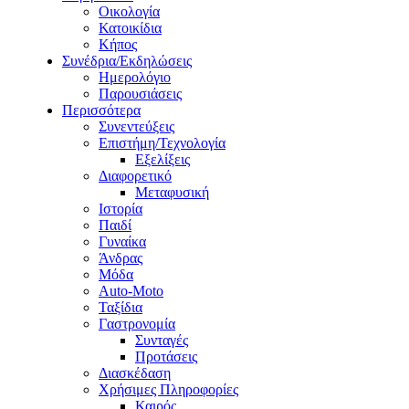
Οικολογία
Κατοικίδια
Κήπος
Συνέδρια/Εκδηλώσεις
Ημερολόγιο
Παρουσιάσεις
Περισσότερα
Συνεντεύξεις
Επιστήμη/Τεχνολογία
Εξελίξεις
Διαφορετικό
Μεταφυσική
Ιστορία
Παιδί
Γυναίκα
Άνδρας
Μόδα
Auto-Moto
Ταξίδια
Γαστρονομία
Συνταγές
Προτάσεις
Διασκέδαση
Χρήσιμες Πληροφορίες
Καιρός