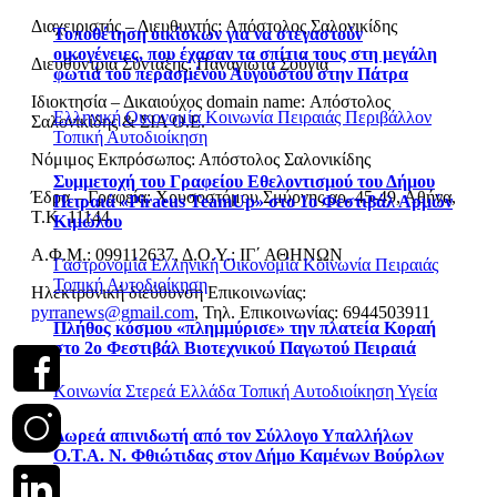
Διαχειριστής – Διευθυντής: Απόστολος Σαλονικίδης
Τοποθέτηση οικίσκων για να στεγαστούν
οικογένειες, που έχασαν τα σπίτια τους στη μεγάλη
Διευθύντρια Σύνταξης: Παναγιώτα Σούγια
φωτιά του περασμένου Αυγούστου στην Πάτρα
Ιδιοκτησία – Δικαιούχος domain name: Απόστολος
Ελληνική Οικονομία
Κοινωνία
Πειραιάς
Περιβάλλον
Σαλονικίδης & ΣΙΑ Ο.Ε.
Τοπική Αυτοδιοίκηση
Νόμιμος Εκπρόσωπος: Απόστολος Σαλονικίδης
Συμμετοχή του Γραφείου Εθελοντισμού του Δήμου
Έδρα – Γραφεία: Χρυσοστόμου Σμύρνης αρ. 45-49, Αθήνα,
Πειραιά «Piraeus TeamUp» στο 1ο Φεστιβάλ Αρμών
Τ.Κ. 11144
Κιμώλου
Α.Φ.Μ.: 099112637, Δ.Ο.Υ.: ΙΓ΄ ΑΘΗΝΩΝ
Γαστρονομία
Ελληνική Οικονομία
Κοινωνία
Πειραιάς
Τοπική Αυτοδιοίκηση
Ηλεκτρονική διεύθυνση Επικοινωνίας:
pyrranews@gmail.com
, Τηλ. Επικοινωνίας: 6944503911
Πλήθος κόσμου «πλημμύρισε» την πλατεία Κοραή
στο 2ο Φεστιβάλ Βιοτεχνικού Παγωτού Πειραιά
Κοινωνία
Στερεά Ελλάδα
Τοπική Αυτοδιοίκηση
Υγεία
Δωρεά απινιδωτή από τον Σύλλογο Υπαλλήλων
Ο.Τ.Α. Ν. Φθιώτιδας στον Δήμο Καμένων Βούρλων