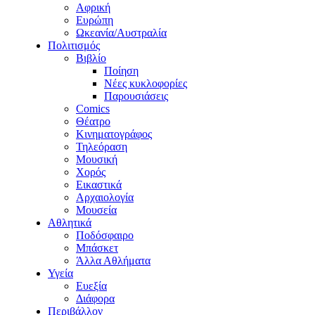
Αφρική
Ευρώπη
Ωκεανία/Αυστραλία
Πολιτισμός
Βιβλίο
Ποίηση
Νέες κυκλοφορίες
Παρουσιάσεις
Comics
Θέατρο
Κινηματογράφος
Τηλεόραση
Μουσική
Χορός
Εικαστικά
Αρχαιολογία
Μουσεία
Αθλητικά
Ποδόσφαιρο
Μπάσκετ
Άλλα Αθλήματα
Υγεία
Ευεξία
Διάφορα
Περιβάλλον