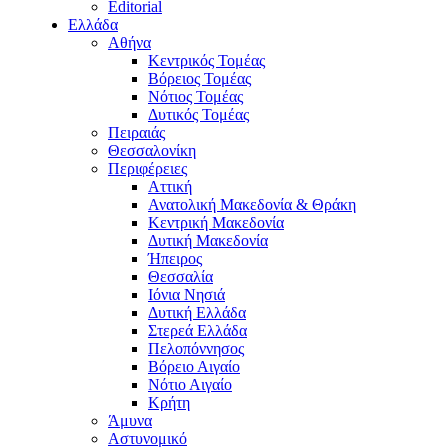
Editorial
Ελλάδα
Αθήνα
Κεντρικός Τομέας
Βόρειος Τομέας
Νότιος Τομέας
Δυτικός Τομέας
Πειραιάς
Θεσσαλονίκη
Περιφέρειες
Αττική
Ανατολική Μακεδονία & Θράκη
Κεντρική Μακεδονία
Δυτική Μακεδονία
Ήπειρος
Θεσσαλία
Ιόνια Νησιά
Δυτική Ελλάδα
Στερεά Ελλάδα
Πελοπόννησος
Βόρειο Αιγαίο
Νότιο Αιγαίο
Κρήτη
Άμυνα
Αστυνομικό