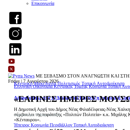
Επικοινωνία
ΜΕ ΣΕΒΑΣΜΟ ΣΤΟΝ ΑΝΑΓΝΩΣΤΗ ΚΑΙ ΣΤΗ
Friday | 7 Αυγούστου 2026
Κεντρική Μακεδονία
Πολιτισμός
Τοπική Αυτοδιοίκηση
Ελληνική Οικονομία
Κεντρικός Τομέας
Κοινωνία
Τοπική Αυτ
«ΕΑΡΙΝΕΣ ΗΜΕΡΕΣ ΜΟΥΣΩΝ» σ
Απορρίφθηκε από το Διοικητικό Εφετείο η προσφυγή κατ
Η Δημοτική Αρχή του Δήμος Νέας Φιλαδέλφειας-Νέας Χαλκηδόν
σύμβουλοι της παράταξης «Πολιτών Πολιτεία» κ.κ. Μιχάλης Κ
Δημοσιεύτηκε: 17 Μαρτίου 2023
«Κένταυρου».
Ήπειρος
Κοινωνία
Περιβάλλον
Τοπική Αυτοδιοίκηση