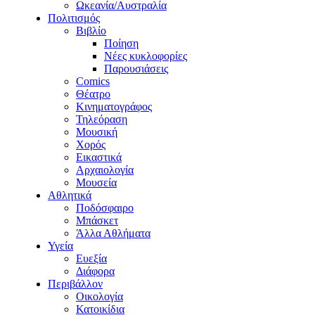
Ωκεανία/Αυστραλία
Πολιτισμός
Βιβλίο
Ποίηση
Νέες κυκλοφορίες
Παρουσιάσεις
Comics
Θέατρο
Κινηματογράφος
Τηλεόραση
Μουσική
Χορός
Εικαστικά
Αρχαιολογία
Μουσεία
Αθλητικά
Ποδόσφαιρο
Μπάσκετ
Άλλα Αθλήματα
Υγεία
Ευεξία
Διάφορα
Περιβάλλον
Οικολογία
Κατοικίδια