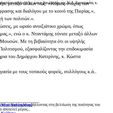
δικτύου συμμετείχε και η βουλευτής της Ν.Δ. Ευρυτανίας κ.
ερε μεταξύ άλλων πως: «Κύριος στόχος των
ρασης και διαλόγου με το κοινό της Πιερίας.»,
ή των πολιτών.».
ς
ώσεις, με ωραίο ανοιξιάτικο χρώμα, όπως
 μας.», ενώ ο κ. Νταντάμης τόνισε μεταξύ άλλων
 Μουσών. Με τη βεβαιότητα ότι οι υψηλής
Πολιτισμού, εξασφαλίζοντας την επιδοκιμασία
τήρια του Δημάρχου Κατερίνης, κ. Κώστα
ασία με τους τοπικούς φορείς, συλλόγους κ.ά..
ι σε συνοικίες, συμβάλλοντας στη βελτίωση της ποιότητας του
ς-Νέας Χαλκηδόνας
 αποτελεί μέρος...