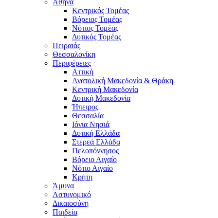
Αθήνα
Κεντρικός Τομέας
Βόρειος Τομέας
Νότιος Τομέας
Δυτικός Τομέας
Πειραιάς
Θεσσαλονίκη
Περιφέρειες
Αττική
Ανατολική Μακεδονία & Θράκη
Κεντρική Μακεδονία
Δυτική Μακεδονία
Ήπειρος
Θεσσαλία
Ιόνια Νησιά
Δυτική Ελλάδα
Στερεά Ελλάδα
Πελοπόννησος
Βόρειο Αιγαίο
Νότιο Αιγαίο
Κρήτη
Άμυνα
Αστυνομικό
Δικαιοσύνη
Παιδεία