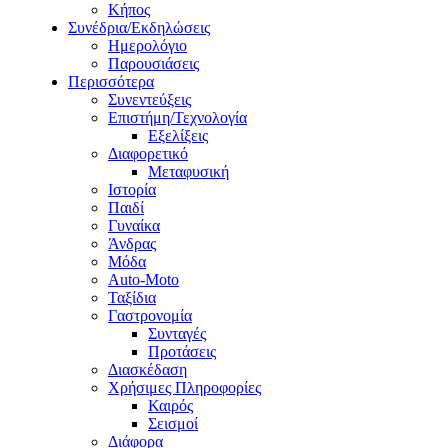
Κήπος
Συνέδρια/Εκδηλώσεις
Ημερολόγιο
Παρουσιάσεις
Περισσότερα
Συνεντεύξεις
Επιστήμη/Τεχνολογία
Εξελίξεις
Διαφορετικό
Μεταφυσική
Ιστορία
Παιδί
Γυναίκα
Άνδρας
Μόδα
Auto-Moto
Ταξίδια
Γαστρονομία
Συνταγές
Προτάσεις
Διασκέδαση
Χρήσιμες Πληροφορίες
Καιρός
Σεισμοί
Διάφορα