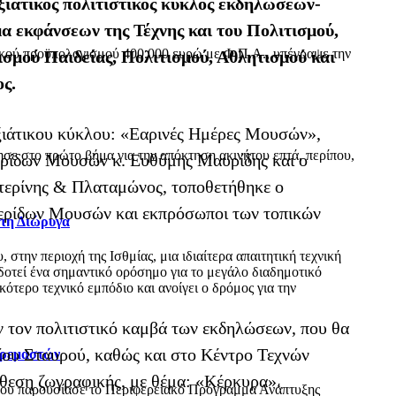
ιξιάτικος πολιτιστικός κύκλος εκδηλώσεων-
μα εκφάνσεων της Τέχνης και του Πολιτισμού,
ικού προϋπολογισμού 400.000 ευρώ με Φ.Π.Α., υπέγραψε την
σμού Παιδείας, Πολιτισμού, Αθλητισμού και
ς.
ιξιάτικου κύκλου: «Εαρινές Ημέρες Μουσών»,
ε στο πρώτο βήμα για την απόκτηση ακινήτου επτά, περίπου,
ιερίδων Μουσών κ. Ευθύμης Μαυρίδης και ο
ατερίνης & Πλαταμώνος, τοποθετήθηκε ο
Πιερίδων Μουσών και εκπρόσωποι των τοπικών
 τη Διώρυγα
ην περιοχή της Ισθμίας, μια ιδιαίτερα απαιτητική τεχνική
δοτεί ένα σημαντικό ορόσημο για το μεγάλο διαδημοτικό
τερο τεχνικό εμπόδιο και ανοίγει ο δρόμος για την
υν τον πολιτιστικό καμβά των εκδηλώσεων, που θα
ίου Σταυρού, καθώς και στο Κέντρο Τεχνών
Κρεμαστών
κθεση ζωγραφικής, με θέμα: «Κέρκυρα».
όπου παρουσίασε το Περιφερειακό Πρόγραμμα Ανάπτυξης