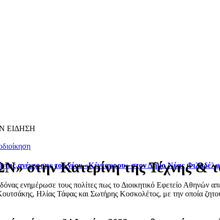
Ν ΕΙΔΗΣΗ
οδιοίκηση
την Κατερίνη της Τέχνης & το
ά της ανέγερσης του νέου «Κένταυρου» στον Δήμο Νέας Φιλαδέλ
ας ενημέρωσε τους πολίτες πως το Διοικητικό Εφετείο Αθηνών απέρ
ουτσάκης, Ηλίας Τάφας και Σωτήρης Κοσκολέτος, με την οποία ζητού