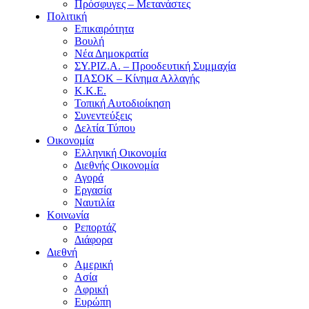
Πρόσφυγες – Μετανάστες
Πολιτική
Επικαιρότητα
Βουλή
Νέα Δημοκρατία
ΣΥ.ΡΙΖ.Α. – Προοδευτική Συμμαχία
ΠΑΣΟΚ – Κίνημα Αλλαγής
Κ.Κ.Ε.
Τοπική Αυτοδιοίκηση
Συνεντεύξεις
Δελτία Τύπου
Οικονομία
Ελληνική Οικονομία
Διεθνής Οικονομία
Αγορά
Εργασία
Ναυτιλία
Κοινωνία
Ρεπορτάζ
Διάφορα
Διεθνή
Αμερική
Ασία
Αφρική
Ευρώπη