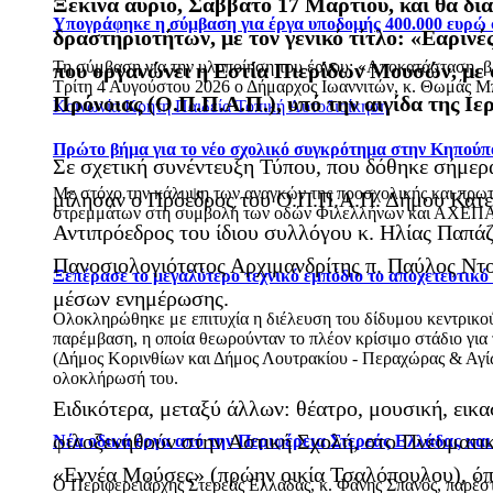
Ξεκινά αύριο, Σάββατο 17 Μαρτίου, και θα δια
Υπογράφηκε η σύμβαση για έργα υποδομής 400.000 ευρώ
δραστηριοτήτων, με τον γενικό τίτλο: «Εαριν
Τη σύμβαση για την υλοποίηση του έργου: «Αποκατάσταση, 
που οργανώνει η Εστία Πιερίδων Μουσών, με 
Τρίτη 4 Αυγούστου 2026 ο Δήμαρχος Ιωαννιτών, κ. Θωμάς Μπ
Πρόνοιας (Ο.Π.Π.Α.Π.), υπό την αιγίδα της 
Κοινωνία
Κρήτη
Παιδεία
Τοπική Αυτοδιοίκηση
Πρώτο βήμα για το νέο σχολικό συγκρότημα στην Κηπούπ
Σε σχετική συνέντευξη Τύπου, που δόθηκε σήμερ
Με στόχο την κάλυψη των αναγκών της προσχολικής και πρωτ
μίλησαν ο Πρόεδρος του Ο.Π.Π.Α.Π. Δήμου Κατερ
στρεμμάτων στη συμβολή των οδών Φιλελλήνων και ΑΧΕΠΑ
Αντιπρόεδρος του ίδιου συλλόγου κ. Ηλίας Παπά
Πανοσιολογιότατος Αρχιμανδρίτης π. Παύλος Ντο
Ξεπέρασε το μεγαλύτερο τεχνικό εμπόδιο το αποχετευτικ
μέσων ενημέρωσης.
Ολοκληρώθηκε με επιτυχία η διέλευση του δίδυμου κεντρικού 
παρέμβαση, η οποία θεωρούνταν το πλέον κρίσιμο στάδιο για
(Δήμος Κορινθίων και Δήμος Λουτρακίου - Περαχώρας & Αγίων
ολοκλήρωσή του.
Ειδικότερα, μεταξύ άλλων: θέατρο, μουσική, εικ
φιλοξενηθούν στην Αστική Σχολή, στο Πνευματικ
Νέα οδικά έργα από την Περιφέρεια Στερεάς Ελλάδας κα
«Εννέα Μούσες» (πρώην οικία Τσαλόπουλου), όπο
Ο Περιφερειάρχης Στερεάς Ελλάδας, κ. Φάνης Σπανός, παρέ