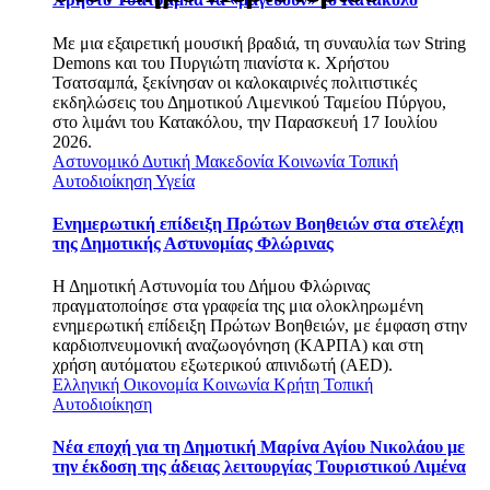
Με μια εξαιρετική μουσική βραδιά, τη συναυλία των String
Demons και του Πυργιώτη πιανίστα κ. Χρήστου
Τσατσαμπά, ξεκίνησαν οι καλοκαιρινές πολιτιστικές
εκδηλώσεις του Δημοτικού Λιμενικού Ταμείου Πύργου,
στο λιμάνι του Κατακόλου, την Παρασκευή 17 Ιουλίου
2026.
Αστυνομικό
Δυτική Μακεδονία
Κοινωνία
Τοπική
Αυτοδιοίκηση
Υγεία
Ενημερωτική επίδειξη Πρώτων Βοηθειών στα στελέχη
της Δημοτικής Αστυνομίας Φλώρινας
Η Δημοτική Αστυνομία του Δήμου Φλώρινας
πραγματοποίησε στα γραφεία της μια ολοκληρωμένη
ενημερωτική επίδειξη Πρώτων Βοηθειών, με έμφαση στην
καρδιοπνευμονική αναζωογόνηση (ΚΑΡΠΑ) και στη
χρήση αυτόματου εξωτερικού απινιδωτή (AED).
Ελληνική Οικονομία
Κοινωνία
Κρήτη
Τοπική
Αυτοδιοίκηση
Νέα εποχή για τη Δημοτική Μαρίνα Αγίου Νικολάου με
την έκδοση της άδειας λειτουργίας Τουριστικού Λιμένα