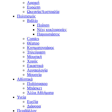
Αφρική
Ευρώπη
Ωκεανία/Αυστραλία
Πολιτισμός
Βιβλίο
Ποίηση
Νέες κυκλοφορίες
Παρουσιάσεις
Comics
Θέατρο
Κινηματογράφος
Τηλεόραση
Μουσική
Χορός
Εικαστικά
Αρχαιολογία
Μουσεία
Αθλητικά
Ποδόσφαιρο
Μπάσκετ
Άλλα Αθλήματα
Υγεία
Ευεξία
Διάφορα
Περιβάλλον