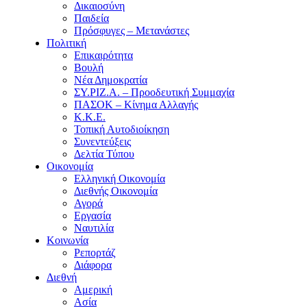
Δικαιοσύνη
Παιδεία
Πρόσφυγες – Μετανάστες
Πολιτική
Επικαιρότητα
Βουλή
Νέα Δημοκρατία
ΣΥ.ΡΙΖ.Α. – Προοδευτική Συμμαχία
ΠΑΣΟΚ – Κίνημα Αλλαγής
Κ.Κ.Ε.
Τοπική Αυτοδιοίκηση
Συνεντεύξεις
Δελτία Τύπου
Οικονομία
Ελληνική Οικονομία
Διεθνής Οικονομία
Αγορά
Εργασία
Ναυτιλία
Κοινωνία
Ρεπορτάζ
Διάφορα
Διεθνή
Αμερική
Ασία