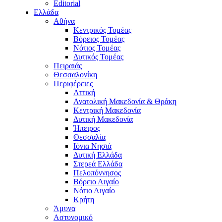
Editorial
Ελλάδα
Αθήνα
Κεντρικός Τομέας
Βόρειος Τομέας
Νότιος Τομέας
Δυτικός Τομέας
Πειραιάς
Θεσσαλονίκη
Περιφέρειες
Αττική
Ανατολική Μακεδονία & Θράκη
Κεντρική Μακεδονία
Δυτική Μακεδονία
Ήπειρος
Θεσσαλία
Ιόνια Νησιά
Δυτική Ελλάδα
Στερεά Ελλάδα
Πελοπόννησος
Βόρειο Αιγαίο
Νότιο Αιγαίο
Κρήτη
Άμυνα
Αστυνομικό