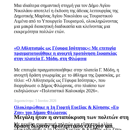
Μια ιδιαίτερα σημαντική στιγμή για τον Δήμο Αγίου
Νικολάου αποτελεί η έκδοση της άδειας λειτουργίας της
Δημοτικής Μαρίνας Αγίου Νικολάου ως Τουριστικού
Λιμένα από το Υπουργείο Τουρισμού, ολοκληρώνοντας
μια μακρά διοικητική διαδικασία και κλείνοντας μια
εκκρεμότητα πολλών ετών.
«Ο Αθλητισμός ως Γέφυρα Ισότητας»: Με επιτυχία
πραγματοποιήθηκε η ανοιχτή προπόνηση ξιφασκίας
στην πλατεία Γ. Μόδη, στη Φλώρινα
Με επιτυχία πραγματοποιήθηκε στην πλατεία Γ. Μόδη, η
ανοιχτή δράση γνωριμίας με το άθλημα της ξιφασκίας, με
τίτλο: «Ο Αθλητισμός ως Γέφυρα Ισότητας», που
διοργάνωσε ο Δήμος Φλώρινας, στο πλαίσιο των
εκδηλώσεων «Πολιτιστικό Καλοκαίρι 2026».
Δημοσιεύτηκε: 5 Ιουνίου 2026
Ολοκληρώθηκε η 1η Γιορτή Ευεξίας & Κίνησης «Ευ
Ζην» του Δήμου Φλώρινας
Μεγάλη ήταν η ανταπόκριση των πολιτών στη
Με μεγάλη συμμετοχή πολιτών και εξαιρετικό κλίμα
δράση δωρεάν προληπτικού ελέγχου και
ολοκληρώθηκε η 1η Γιορτή Ευεξίας & Κίνησης «Ευ Ζην»,