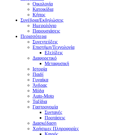
Οικολογία
Κατοικίδια
Κήπος
Συνέδρια/Εκδηλώσεις
Ημερολόγιο
Παρουσιάσεις
Περισσότερα
Συνεντεύξεις
Επιστήμη/Τεχνολογία
Εξελίξεις
Διαφορετικό
Μεταφυσική
Ιστορία
Παιδί
Γυναίκα
Άνδρας
Μόδα
Auto-Moto
Ταξίδια
Γαστρονομία
Συνταγές
Προτάσεις
Διασκέδαση
Χρήσιμες Πληροφορίες
Καιρός