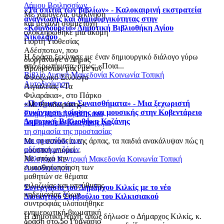
Δήμου Βριλησσίων
«Τα σπίτια των βιβλίων» - Καλοκαιρινή εκστρατεία
Με χαμόγελα, συγκίνηση
ανάγνωσης και δημιουργικότητας στην
και μεγάλη συμμετοχή
«Κουνδούρειο» Δημοτική Βιβλιοθήκη Αγίου
ολοκληρώθηκε μια ακόμη
Νικολάου
Γιορτή Υιοθεσίας
Αδέσποτων, που
Η δράση ξεκίνησε με έναν δημιουργικό διάλογο γύρω
διοργάνωσε ο Δήμος
από ερωτήματα, όπως: «Ποια...
Βριλησσίων μαζί με τον
Βιβλίο
Δυτική Μακεδονία
Κοινωνία
Τοπική
Φιλοζωικό Σύλλογο
Αυτοδιοίκηση
Αιγιαλείας «Τα
Φιλαράκια», στο Πάρκο
«Ποιήματα και Συναισθήματα» - Μια ξεχωριστή
«Μ. Θεοδωράκης».
συνάντηση ποίησης και μουσικής στην Κοβεντάρειο
Ενημερωτική δράση στο
Δημοτική Βιβλιοθήκη Κοζάνης
5ο Γυμνάσιο Κατερίνης για
τη σημασία της προστασίας
και φροντίδας των
Με τη συνοδεία της άρπας, τα παιδιά ανακάλυψαν πώς η
αδέσποτων ζώων
μουσική μπορεί...
Με στόχο την
Αθλητικά
Κεντρική Μακεδονία
Κοινωνία
Τοπική
ευαισθητοποίηση των
Αυτοδιοίκηση
μαθητών σε θέματα
φιλοζωίας και υπεύθυνης
Συνεργασία του Δημάρχου Κιλκίς με το νέο
κηδεμονίας ζώων
Διοικητικό Συμβούλιο του Κιλκισιακού
συντροφιάς υλοποιήθηκε
ενημερωτική-βιωματική
Η Δημοτική Αρχή, όπως δήλωσε ο Δήμαρχος Κιλκίς, κ.
δράση στο 5ο Γυμνάσιο