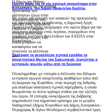
Ο Δήμος της Θάσου,
Πρώτο βήμα για το νέο σχολικό συγκρότημα στην
αναγνωρίζοντας την ανάγκη
Κηπούπολη, του Δήμου Ηρακλείου Κρήτης
προστασίας των
αδέσποτων ζώων στην
Με στόχο την κάλυψη των αναγκών της προσχολικής
περιοχή ευθύνης του,
και πρωτοβάθμιας εκπαίδευσης, η Δημοτική Αρχή
προέβη στην προμήθεια
Ηρακλείου Κρήτης προχώρησε στο πρώτο βήμα για την
επιπλέον 15 μικρών
απόκτηση ακινήτου επτά, περίπου, στρεμμάτων στη
σπιτιών φιλοξενίας
συμβολή των οδών Φιλελλήνων και ΑΧΕΠΑ στην
αδέσποτων ζώων, στα
Κηπούπολη.
οποία μπορούν να
καταφύγουν και να
σιτιστούν τα αδέσποτα
Ξεπέρασε το μεγαλύτερο τεχνικό εμπόδιο το
ζώα.
αποχετευτικό δίκτυο του Σαρωνικού, περνώντας ο
κεντρικός αγωγός κάτω από τη Διώρυγα
Ολοκληρώθηκε με επιτυχία η διέλευση του δίδυμου
κεντρικού αγωγού αποχέτευσης ακαθάρτων κάτω από
τη Διώρυγα της Κορίνθου, στην περιοχή της Ισθμίας,
μια ιδιαίτερα απαιτητική τεχνική παρέμβαση, η οποία
θεωρούνταν το πλέον κρίσιμο στάδιο για την εξέλιξη
του έργου. Η επιτυχής ολοκλήρωση της διάβασης
σηματοδοτεί ένα σημαντικό ορόσημο για το μεγάλο
διαδημοτικό (Δήμος Κορινθίων και Δήμος Λουτρακίου -
Περαχώρας & Αγίων Θεοδώρων) περιβαλλοντικό έργο,