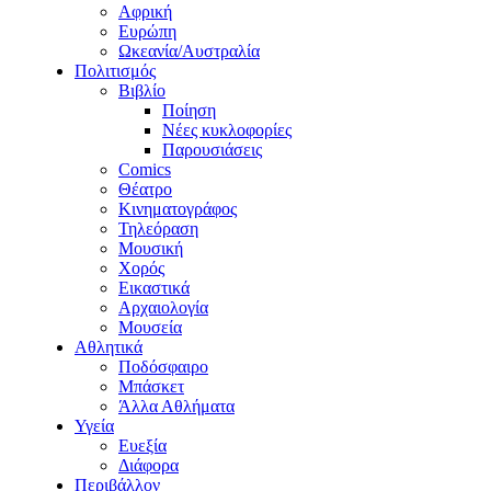
Αφρική
Ευρώπη
Ωκεανία/Αυστραλία
Πολιτισμός
Βιβλίο
Ποίηση
Νέες κυκλοφορίες
Παρουσιάσεις
Comics
Θέατρο
Κινηματογράφος
Τηλεόραση
Μουσική
Χορός
Εικαστικά
Αρχαιολογία
Μουσεία
Αθλητικά
Ποδόσφαιρο
Μπάσκετ
Άλλα Αθλήματα
Υγεία
Ευεξία
Διάφορα
Περιβάλλον