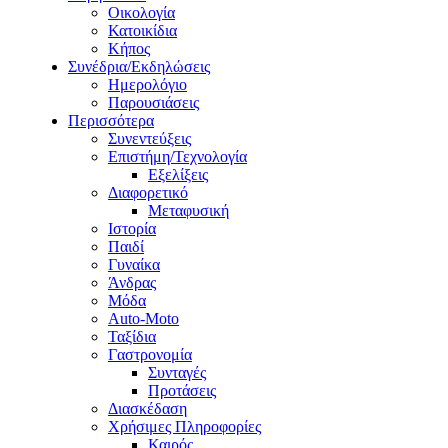
Οικολογία
Κατοικίδια
Κήπος
Συνέδρια/Εκδηλώσεις
Ημερολόγιο
Παρουσιάσεις
Περισσότερα
Συνεντεύξεις
Επιστήμη/Τεχνολογία
Εξελίξεις
Διαφορετικό
Μεταφυσική
Ιστορία
Παιδί
Γυναίκα
Άνδρας
Μόδα
Auto-Moto
Ταξίδια
Γαστρονομία
Συνταγές
Προτάσεις
Διασκέδαση
Χρήσιμες Πληροφορίες
Καιρός