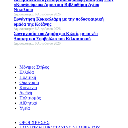
«Κουνδούρειο» Δημοτική Βιβλιοθήκη Αγίου
Νικολάου
Δημοσιεύτηκε: 6 Αυγούστου 2026
Συνάντηση Κοκκαλιάρη με την ποδοσφαιρική
ομάδα της Κοζάνης
Δημοσιεύτηκε: 6 Αυγούστου 2026
Συνεργασία του Δημάρχου Κιλκίς με το νέο
Διοικητικό Συμβούλιο του Κιλκισιακού
Δημοσιεύτηκε: 6 Αυγούστου 2026
Μόνιμες Στήλες
Ελλάδα
Πολιτική
Οικονομία
Κοινωνία
Διεθνή
Πολιτισμός
Αθλητικά
Υγεία
ΟΡΟΙ ΧΡΗΣΗΣ
ΠΟΛΙΤΙΚΗ ΠΡΟΣΤΑΣΙΑΣ ΑΠΟΡΡΗΤΟΥ