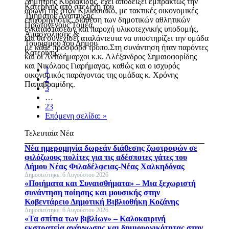
Δημήτρης Κυριακίδης, έχει αποδείξει εμπράκτως την
Κατερίνης από στελέχη του
αρωγή της στον Κιλκισιακό, με τακτικές οικονομικές
Τμήματος Ανάπτυξης
επιχορηγήσεις, διάθεση των δημοτικών αθλητικών
Πρωτογενούς Τομέα,
εγκαταστάσεων και παροχή υλικοτεχνικής υποδομής,
Απασχόλησης &
και θα συνεχίσει αταλάντευτα να υποστηρίζει την ομάδα
Τουρισμού του Δήμου
με κάθε πρόσφορο τρόπο.Στη συνάντηση ήταν παρόντες
Κατερίνης.
και οι Αντιδήμαρχοι κ.κ. Αλέξανδρος Σημαιοφορίδης
και Νικόλαος Γιαρήμαγας, καθώς και ο ισχυρός
1
οικονομικός παράγοντας της ομάδας κ. Χρόνης
2
Παπαβραμίδης.
3
…
23
Επόμενη σελίδα: »
Τελευταία Νέα
Νέα ημερομηνία δωρεάν διάθεσης ζωοτροφών σε
φιλόζωους πολίτες για τις αδέσποτες γάτες του
Δήμου Νέας Φιλαδέλφειας-Νέας Χαλκηδόνας
Δημοσιεύτηκε: 6 Αυγούστου 2026
«Ποιήματα και Συναισθήματα» – Μια ξεχωριστή
συνάντηση ποίησης και μουσικής στην
Κοβεντάρειο Δημοτική Βιβλιοθήκη Κοζάνης
Δημοσιεύτηκε: 6 Αυγούστου 2026
«Τα σπίτια των βιβλίων» – Καλοκαιρινή
εκστρατεία ανάγνωσης και δημιουργικότητας στην