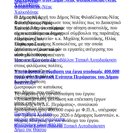
Δήμου Νέας
Χαλκηδόνας
Φιλαδέλφειας-Νέας
Χαλκηδόνας
Η Δημοτική Αρχή του Δήμος Νέας Φιλαδέλφειας-Νέας
Ο Δήμος Νέας
Χαλκηδόνας ενημέρωσε τους πολίτες πως το Διοικητικό
Φιλαδέλφειας-Νέας
Εφετείο Αθηνών απέρριψε την αίτηση αναστολής, που
Χαλκηδόνας, στο πλαίσιο
είχαν καταθέσει οι δημοτικοί σύμβουλοι της παράταξης
της αποτελεσματικότερης
«Πολιτών Πολιτεία» κ.κ. Μιχάλης Κουτσάκης, Ηλίας
διαχείρισης του
Τάφας και Σωτήρης Κοσκολέτος, με την οποία
πληθυσμού των
ζητούσαν να ανασταλούν οι εργασίες ανέγερσης του
αδέσποτων ζώων και με
νέου «Κένταυρου».
αίσθημα ευθύνης απέναντι
Ήπειρος
Κοινωνία
Περιβάλλον
Τοπική Αυτοδιοίκηση
τόσο στα ζώα όσο και
στους φιλόζωους πολίτες,
που τα φροντίζουν,
Υπογράφηκε η σύμβαση για έργα υποδομής 400.000
προχωρά και πάλι σε
ευρώ στη Δημοτική Ενότητα Περάματος του Δήμου
δωρεάν διάθεση
Ιωαννιτών
ζωοτροφών σε κατοίκους
του Δήμου, που σιτίζουν
Τη σύμβαση για την υλοποίηση του έργου:
συστηματικά αδέσποτες
«Αποκατάσταση, βελτίωση και επέκταση έργων
γάτες εντός των
υποδομής στη Δ.Ε. Περάματος», συνολικού
διοικητικών του ορίων.
προϋπολογισμού 400.000 ευρώ με Φ.Π.Α., υπέγραψε
Προμήθεια 15 νέων
την Τρίτη 4 Αυγούστου 2026 ο Δήμαρχος Ιωαννιτών, κ.
μικρών σπιτιών φιλοξενίας
Θωμάς Μπέγκας, με τον ανάδοχο του έργου.
αδέσποτων ζώων από τον
Κοινωνία
Κρήτη
Παιδεία
Τοπική Αυτοδιοίκηση
Δήμο της Θάσου