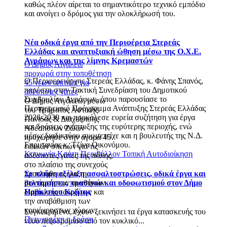
καθώς πλέον αίρεται το σημαντικότερο τεχνικό εμπόδιο
και ανοίγει ο δρόμος για την ολοκλήρωσή του.
Νέα οδικά έργα από την Περιφέρεια Στερεάς
Ελλάδας και αναπτυξιακή ώθηση μέσω της Ο.Χ.Ε.
Αγράφων και της λίμνης Κρεμαστών
Ο Δήμος Αιγάλεω
προχωρά στην τοποθέτηση
Ο Περιφερειάρχης Στερεάς Ελλάδας, κ. Φάνης Σπανός,
45 νέων σπιτιών για
παρέστη στην Τακτική Συνεδρίαση του Δημοτικού
αδέσποτες γάτες
Συμβουλίου Αγράφων, όπου παρουσίασε το
Ο Δήμος Αιγάλεω, μέσω
Περιφερειακό Πρόγραμμα Ανάπτυξης Στερεάς Ελλάδας
του Τμήματος Αστικής
2026-2030 και προκάλεσε ευρεία συζήτηση για έργα
Πανίδας & Διαχείρισης
και δράσεις ανάπτυξης της ευρύτερης περιοχής, ενώ
Αδέσποτων Ζώων
μέσω διαδικτύου συμμετείχε και η βουλευτής της Ν.Δ.
προχώρησε στην αγορά 45
Ευρυτανίας κ. Τζίνα Οικονόμου.
ειδικών σπιτιών για τις
Κοινωνία
Κρήτη
Περιβάλλον
Τοπική Αυτοδιοίκηση
αδέσποτες γάτες της πόλης,
στο πλαίσιο της συνεχούς
προσπάθειας για τη
Σε πλήρη εξέλιξη ασφαλτοστρώσεις, οδικά έργα και
βελτίωση των συνθηκών
συντηρήσεις πρασίνου και οδοφωτισμού στον Δήμο
διαβίωσης των ζώων και
Ηρακλείου Κρήτης
την αναβάθμιση των
κοινόχρηστων χώρων.
Συγκεκριμένα, έχουν ξεκινήσει τα έργα κατασκευής του
Πετυχημένη η δράση
νέου πεζοδρομίου από τον κυκλικό...