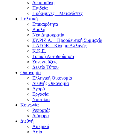
Δικαιοσύνη
Παιδεία
Πρόσφυγες – Μετανάστες
Πολιτική
Επικαιρότητα
Βουλή
Νέα Δημοκρατία
ΣΥ.ΡΙΖ.Α. – Προοδευτική Συμμαχία
ΠΑΣΟΚ – Κίνημα Αλλαγής
Κ.Κ.Ε.
Τοπική Αυτοδιοίκηση
Συνεντεύξεις
Δελτία Τύπου
Οικονομία
Ελληνική Οικονομία
Διεθνής Οικονομία
Αγορά
Εργασία
Ναυτιλία
Κοινωνία
Ρεπορτάζ
Διάφορα
Διεθνή
Αμερική
Ασία