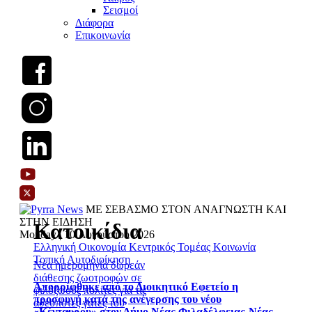
Σεισμοί
Διάφορα
Επικοινωνία
ΜΕ ΣΕΒΑΣΜΟ ΣΤΟΝ ΑΝΑΓΝΩΣΤΗ ΚΑΙ
ΣΤΗΝ ΕΙΔΗΣΗ
Κατοικίδια
Monday | 10 Αυγούστου 2026
Ελληνική Οικονομία
Κεντρικός Τομέας
Κοινωνία
Τοπική Αυτοδιοίκηση
Νέα ημερομηνία δωρεάν
διάθεσης ζωοτροφών σε
Απορρίφθηκε από το Διοικητικό Εφετείο η
φιλόζωους πολίτες για τις
προσφυγή κατά της ανέγερσης του νέου
αδέσποτες γάτες του
«Κένταυρου» στον Δήμο Νέας Φιλαδέλφειας-Νέας