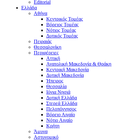
Editorial
Ελλάδα
Αθήνα
Κεντρικός Τομέας
Βόρειος Τομέας
Νότιος Τομέας
Δυτικός Τομέας
Πειραιάς
Θεσσαλονίκη
Περιφέρειες
Αττική
Ανατολική Μακεδονία & Θράκη
Κεντρική Μακεδονία
Δυτική Μακεδονία
Ήπειρος
Θεσσαλία
Ιόνια Νησιά
Δυτική Ελλάδα
Στερεά Ελλάδα
Πελοπόννησος
Βόρειο Αιγαίο
Νότιο Αιγαίο
Κρήτη
Άμυνα
Αστυνομικό