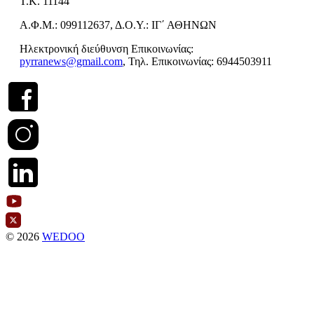
Τ.Κ. 11144
Α.Φ.Μ.: 099112637, Δ.Ο.Υ.: ΙΓ΄ ΑΘΗΝΩΝ
Ηλεκτρονική διεύθυνση Επικοινωνίας:
pyrranews@gmail.com
, Τηλ. Επικοινωνίας: 6944503911
© 2026
WEDOO