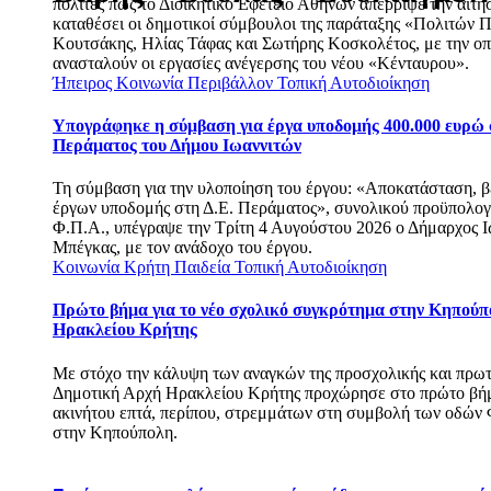
πολίτες πως το Διοικητικό Εφετείο Αθηνών απέρριψε την αίτη
καταθέσει οι δημοτικοί σύμβουλοι της παράταξης «Πολιτών Π
Κουτσάκης, Ηλίας Τάφας και Σωτήρης Κοσκολέτος, με την οπ
ανασταλούν οι εργασίες ανέγερσης του νέου «Κένταυρου».
Ήπειρος
Κοινωνία
Περιβάλλον
Τοπική Αυτοδιοίκηση
Υπογράφηκε η σύμβαση για έργα υποδομής 400.000 ευρώ
Περάματος του Δήμου Ιωαννιτών
Τη σύμβαση για την υλοποίηση του έργου: «Αποκατάσταση, β
έργων υποδομής στη Δ.Ε. Περάματος», συνολικού προϋπολογ
Φ.Π.Α., υπέγραψε την Τρίτη 4 Αυγούστου 2026 ο Δήμαρχος Ι
Μπέγκας, με τον ανάδοχο του έργου.
Κοινωνία
Κρήτη
Παιδεία
Τοπική Αυτοδιοίκηση
Πρώτο βήμα για το νέο σχολικό συγκρότημα στην Κηπούπ
Ηρακλείου Κρήτης
Με στόχο την κάλυψη των αναγκών της προσχολικής και πρωτ
Δημοτική Αρχή Ηρακλείου Κρήτης προχώρησε στο πρώτο βήμ
ακινήτου επτά, περίπου, στρεμμάτων στη συμβολή των οδώ
στην Κηπούπολη.