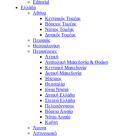
Editorial
Ελλάδα
Αθήνα
Κεντρικός Τομέας
Βόρειος Τομέας
Νότιος Τομέας
Δυτικός Τομέας
Πειραιάς
Θεσσαλονίκη
Περιφέρειες
Αττική
Ανατολική Μακεδονία & Θράκη
Κεντρική Μακεδονία
Δυτική Μακεδονία
Ήπειρος
Θεσσαλία
Ιόνια Νησιά
Δυτική Ελλάδα
Στερεά Ελλάδα
Πελοπόννησος
Βόρειο Αιγαίο
Νότιο Αιγαίο
Κρήτη
Άμυνα
Αστυνομικό