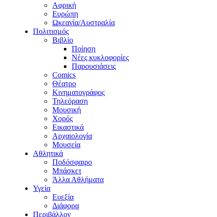
Αφρική
Ευρώπη
Ωκεανία/Αυστραλία
Πολιτισμός
Βιβλίο
Ποίηση
Νέες κυκλοφορίες
Παρουσιάσεις
Comics
Θέατρο
Κινηματογράφος
Τηλεόραση
Μουσική
Χορός
Εικαστικά
Αρχαιολογία
Μουσεία
Αθλητικά
Ποδόσφαιρο
Μπάσκετ
Άλλα Αθλήματα
Υγεία
Ευεξία
Διάφορα
Περιβάλλον