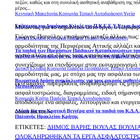
πεζών, καθώς και στη συνολική αισθητική αναβάθμιση της πό
μέρος...
Κεντρική Μακεδονία
Κοινωνία
Τοπική Αυτοδιοίκηση
Υγεία
Επίσκεψη του Δημάρχου Κιλκίς στο Π.Κ.Ε.Ε.Υ.Ε. και δω
Μιλώντας για το σημαντικό αυτό έργο, ο Περιφερε
Γιώργος Πατούλης επισήμανε μεταξύ άλλων πως: 
Δυτική Ελλάδα
Κοινωνία
Παιδεία
Τοπική Αυτοδιοίκηση
αρμοδιότητας της Περιφέρειας Αττικής αλλάζει κα
Τα παιδιά των Ημερήσιων Παιδικών Κατασκηνώσεων του
ορατό πλέον σε όλους τους κατοίκους της Αττική
περίπατο γνωριμίας με τις σκάλες και τα σιντριβάνια της
συνεχίζουμε να επενδύουμε στον εκσυγχρονισμό 
Δυτική Ελλάδα
Κοινωνία
Παιδεία
Περιβάλλον
Τοπική Αυτοδι
αρμοδιότητάς μας, με στόχο μας την ασφάλεια τ
Βιωματική δράση ανακύκλωσης για τους μικρούς μαθητές
εκτεταμένες παρεμβάσεις αναβαθμίζουμε τις μητρ
Μεσολογγίου
ασφαλτοστρώσεις, διαγραμμίσεις, ειδική σήμανση
Κοινωνία
Κρήτη
Παιδεία
Τοπική Αυτοδιοίκηση
αποδίδουμε ένα ασφαλές, λειτουργικό και ενεργε
οδικό δίκτυο.».
Δράση για την Κρητική Βεγγέρα από τα παιδιά του Κ.Δ.Α.
Παλιανής Ηρακλείου Κρήτης
ΕΤΙΚΕΤΕΣ:
ΔΗΜΟΣ ΒΑΡΗΣ ΒΟΥΛΑΣ ΒΟΥΛΙ
ΟΛΟΚΛΗΡΩΘΗΚΑΝ ΤΑ ΕΡΓΑ ΑΣΦΑΛΤΟΣΤΡ