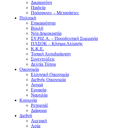
Δικαιοσύνη
Παιδεία
Πρόσφυγες – Μετανάστες
Πολιτική
Επικαιρότητα
Βουλή
Νέα Δημοκρατία
ΣΥ.ΡΙΖ.Α. – Προοδευτική Συμμαχία
ΠΑΣΟΚ – Κίνημα Αλλαγής
Κ.Κ.Ε.
Τοπική Αυτοδιοίκηση
Συνεντεύξεις
Δελτία Τύπου
Οικονομία
Ελληνική Οικονομία
Διεθνής Οικονομία
Αγορά
Εργασία
Ναυτιλία
Κοινωνία
Ρεπορτάζ
Διάφορα
Διεθνή
Αμερική
Ασία