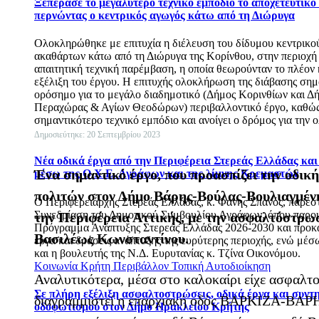
Ξεπέρασε το μεγαλύτερο τεχνικό εμπόδιο το αποχετευτικό
περνώντας ο κεντρικός αγωγός κάτω από τη Διώρυγα
Ολοκληρώθηκε με επιτυχία η διέλευση του δίδυμου κεντρικ
ακαθάρτων κάτω από τη Διώρυγα της Κορίνθου, στην περιοχή τ
απαιτητική τεχνική παρέμβαση, η οποία θεωρούνταν το πλέον 
εξέλιξη του έργου. Η επιτυχής ολοκλήρωση της διάβασης σημ
ορόσημο για το μεγάλο διαδημοτικό (Δήμος Κορινθίων και Δ
Περαχώρας & Αγίων Θεοδώρων) περιβαλλοντικό έργο, καθώς 
σημαντικότερο τεχνικό εμπόδιο και ανοίγει ο δρόμος για την
Δημοσιεύτηκε: 20 Σεπτεμβρίου 2023
Νέα οδικά έργα από την Περιφέρεια Στερεάς Ελλάδας κα
Ένα σημαντικό έργο, που προασπίζει την οδικ
μέσω της Ο.Χ.Ε. Αγράφων και της λίμνης Κρεμαστών
πολιτών στον Δήμο Βάρης-Βούλας-Βουλιαγμέν
Ο Περιφερειάρχης Στερεάς Ελλάδας, κ. Φάνης Σπανός, παρέσ
Συνεδρίαση του Δημοτικού Συμβουλίου Αγράφων, όπου παρο
την Περιφέρεια Αττικής, με την ασφαλτόστρωσ
Πρόγραμμα Ανάπτυξης Στερεάς Ελλάδας 2026-2030 και προκά
Βασιλέως Κωνσταντίνου.
έργα και δράσεις ανάπτυξης της ευρύτερης περιοχής, ενώ μέσ
και η βουλευτής της Ν.Δ. Ευρυτανίας κ. Τζίνα Οικονόμου.
Κοινωνία
Κρήτη
Περιβάλλον
Τοπική Αυτοδιοίκηση
Αναλυτικότερα, μέσα στο καλοκαίρι είχε ασφαλτο
Σε πλήρη εξέλιξη ασφαλτοστρώσεις, οδικά έργα και συντ
διαγραμμιστεί η επαρχιακή οδός ΒΑΡΚΙΖΑ-ΒΑΡΗ 
οδοφωτισμού στον Δήμο Ηρακλείου Κρήτης