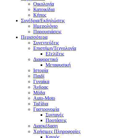
Οικολογία
Κατοικίδια
Κήπος
Συνέδρια/Εκδηλώσεις
Ημερολόγιο
Παρουσιάσεις
Περισσότερα
Συνεντεύξεις
Επιστήμη/Τεχνολογία
Εξελίξεις
Διαφορετικό
Μεταφυσική
Ιστορία
Παιδί
Γυναίκα
Άνδρας
Μόδα
Auto-Moto
Ταξίδια
Γαστρονομία
Συνταγές
Προτάσεις
Διασκέδαση
Χρήσιμες Πληροφορίες
Καιρός