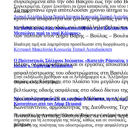
συγκεκριμένα από την οδό Βάκχου έως την οδό 
Συγκεκριμένα, έχουν ξεκινήσει τα έργα κατασκευής του νέου 
Τα παραπάνω έργα αποτελούσαν χρόνιο αίτημα τ
κυκλικό...
Δυτική Ελλάδα
Ιόνια Νησιά
Ιστορία
Κοινωνία
Τοπική Αυτοδι
κρίνονται απαραίτητα και ζωτικής σημασίας για τ
κυκλοφορίας της οδού, ενώ παράλληλα βελτιώνου
Με βαθιά συγκίνηση πραγματοποιήθηκε στον Κάλαμο Λευ
Μεσολόγγι τιμά το νησί Κάλαμος»
των πολιτών στον Δήμο Βάρης – Βούλας – Βουλι
Ιδιαίτερη τιμή και λαμπρότητα προσέδωσαν στη διοργάνωση με
Κεντρική Μακεδονία
Κοινωνία
Τοπική Αυτοδιοίκηση
Ο Πολιτιστικός Σύλλογος Ισώματος «Καπετάν Ράμναλης τ
Πλέον, ολοκληρώθηκαν και οι εργασίες αποκατάσ
Κιλκίς κ. Δημήτρη Κυριακίδη
ασφαλτόστρωσης του οδοστρώματος στη Βασιλέω
Στην εκδήλωση βρέθηκαν και οι Αντιδήμαρχοι κ.κ. Αλέξανδρο
οποίες εκτελέστηκαν στο πλαίσιο του μεγάλου έρ
Θεμιστοκλής Κοσμίδης,...
βελτίωσης οδικής ασφάλειας στο οδικό δίκτυο της
προϋπολογισμού 28 εκ. ευρώ. Μάλιστα, η παρέμ
Νέες ασφαλτοστρώσεις σε κομβικούς δρόμους των Α΄ και
Κοινοτήτων από τον Δήμο Πειραιά
Κωνσταντίνου, αρμοδιότητας της Διεύθυνσης Τε
Οι εργασίες πραγματοποιήθηκαν σε δρόμους με αυξημένη κυκλ
Ανατολικής Αττικής, υλοποιήθηκε σε έκταση περ
σημασία για τη λειτουργία της πόλης, καθώς και σε συνοικίες
μέτρων.
βελτίωση της ποιότητας του οδοστρώματος, στην ασφαλέστερ