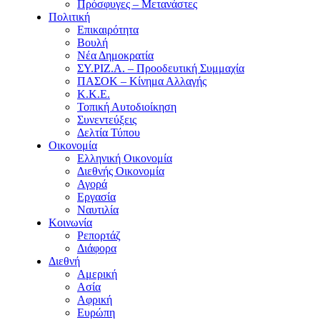
Πρόσφυγες – Μετανάστες
Πολιτική
Επικαιρότητα
Βουλή
Νέα Δημοκρατία
ΣΥ.ΡΙΖ.Α. – Προοδευτική Συμμαχία
ΠΑΣΟΚ – Κίνημα Αλλαγής
Κ.Κ.Ε.
Τοπική Αυτοδιοίκηση
Συνεντεύξεις
Δελτία Τύπου
Οικονομία
Ελληνική Οικονομία
Διεθνής Οικονομία
Αγορά
Εργασία
Ναυτιλία
Κοινωνία
Ρεπορτάζ
Διάφορα
Διεθνή
Αμερική
Ασία
Αφρική
Ευρώπη