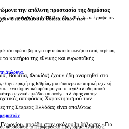
γνώμονα την απόλυτη προστασία της δημόσιας
ικού προϋπολογισμού 400.000 ευρώ με Φ.Π.Α., υπέγραψε την
γχων στα θαλάσσια ύδατα όλων των
ε στο πρώτο βήμα για την απόκτηση ακινήτου επτά, περίπου,
τα κριτήρια της εθνικής και ευρωπαϊκής
 τη Διώρυγα
α, Βοιωτία, Φωκίδα) έχουν ήδη αναρτηθεί στο
ην περιοχή της Ισθμίας, μια ιδιαίτερα απαιτητική τεχνική
δοτεί ένα σημαντικό ορόσημο για το μεγάλο διαδημοτικό
τερο τεχνικό εμπόδιο και ανοίγει ο δρόμος για την
σχετικές αποφάσεις Χαρακτηρισμού των
ες της Στερεάς Ελλάδας είναι απολύτως
Κρεμαστών
ς Γεωργίου, προέβη στην ακόλουθη δήλωση: «Για
όπου παρουσίασε το Περιφερειακό Πρόγραμμα Ανάπτυξης