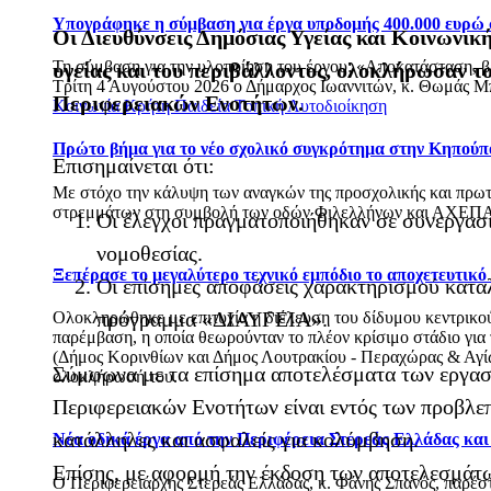
Υπογράφηκε η σύμβαση για έργα υποδομής 400.000 ευρώ
Οι Διευθύνσεις Δημόσιας Υγείας και Κοινωνικ
Τη σύμβαση για την υλοποίηση του έργου: «Αποκατάσταση, 
υγείας και του περιβάλλοντος, ολοκλήρωσαν 
Τρίτη 4 Αυγούστου 2026 ο Δήμαρχος Ιωαννιτών, κ. Θωμάς Μπ
Περιφερειακών Ενοτήτων.
Κοινωνία
Κρήτη
Παιδεία
Τοπική Αυτοδιοίκηση
Πρώτο βήμα για το νέο σχολικό συγκρότημα στην Κηπούπ
Επισημαίνεται ότι:
Με στόχο την κάλυψη των αναγκών της προσχολικής και πρωτ
στρεμμάτων στη συμβολή των οδών Φιλελλήνων και ΑΧΕΠΑ
Οι έλεγχοι πραγματοποιήθηκαν σε συνεργασί
νομοθεσίας.
Ξεπέρασε το μεγαλύτερο τεχνικό εμπόδιο το αποχετευτικ
Οι επίσημες αποφάσεις χαρακτηρισμού καταλ
πρόγραμμα «ΔΙΑΥΓΕΙΑ».
Ολοκληρώθηκε με επιτυχία η διέλευση του δίδυμου κεντρικού 
παρέμβαση, η οποία θεωρούνταν το πλέον κρίσιμο στάδιο για
(Δήμος Κορινθίων και Δήμος Λουτρακίου - Περαχώρας & Αγίων
Σύμφωνα με τα επίσημα αποτελέσματα των εργασ
ολοκλήρωσή του.
Περιφερειακών Ενοτήτων είναι εντός των προβλεπ
κατάλληλες και ασφαλείς για κολύμβηση.
Νέα οδικά έργα από την Περιφέρεια Στερεάς Ελλάδας κα
Επίσης, με αφορμή την έκδοση των αποτελεσμάτω
Ο Περιφερειάρχης Στερεάς Ελλάδας, κ. Φάνης Σπανός, παρέ