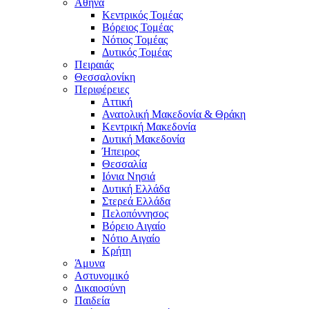
Αθήνα
Κεντρικός Τομέας
Βόρειος Τομέας
Νότιος Τομέας
Δυτικός Τομέας
Πειραιάς
Θεσσαλονίκη
Περιφέρειες
Αττική
Ανατολική Μακεδονία & Θράκη
Κεντρική Μακεδονία
Δυτική Μακεδονία
Ήπειρος
Θεσσαλία
Ιόνια Νησιά
Δυτική Ελλάδα
Στερεά Ελλάδα
Πελοπόννησος
Βόρειο Αιγαίο
Νότιο Αιγαίο
Κρήτη
Άμυνα
Αστυνομικό
Δικαιοσύνη
Παιδεία