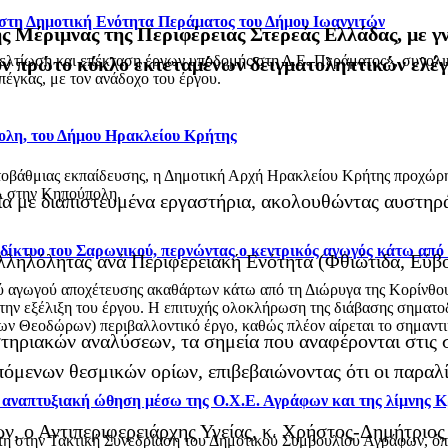
 στη Δημοτική Ενότητα Περάματος του Δήμου Ιωαννιτών
ής Μέριμνας της Περιφέρειας Στερεάς Ελλάδας, με 
βελτίωση και επέκταση έργων υποδομής στη Δ.Ε. Περάματος», συνολ
τον πρώτο κύκλο εκτεταμένων δειγματοληπτικών ελέ
έγκας, με τον ανάδοχο του έργου.
ολη, του Δήμου Ηρακλείου Κρήτης
οβάθμιας εκπαίδευσης, η Δημοτική Αρχή Ηρακλείου Κρήτης προχώρησ
 στην Κηπούπολη.
α με διαπιστευμένα εργαστήρια, ακολουθώντας αυστηρά 
ό δίκτυο του Σαρωνικού, περνώντας ο κεντρικός αγωγός κάτω από
ληλόλητας ανά Περιφερειακή Ενότητα (Φθιώτιδα, Εύβοι
αγωγού αποχέτευσης ακαθάρτων κάτω από τη Διώρυγα της Κορίνθου, στ
 την εξέλιξη του έργου. Η επιτυχής ολοκλήρωση της διάβασης σηματο
 Θεοδώρων) περιβαλλοντικό έργο, καθώς πλέον αίρεται το σημαντικό
τηριακών αναλύσεων, τα σημεία που αναφέρονται στις 
όμενων θεσμικών ορίων, επιβεβαιώνοντας ότι οι παραλί
ι αναπτυξιακή ώθηση μέσω της Ο.Χ.Ε. Αγράφων και της λίμνης 
ν, ο Αντιπεριφερειάρχης Υγείας, κ. Χρήστος-Δημήτριο
στη στην Τακτική Συνεδρίαση του Δημοτικού Συμβουλίου Αγράφων, 