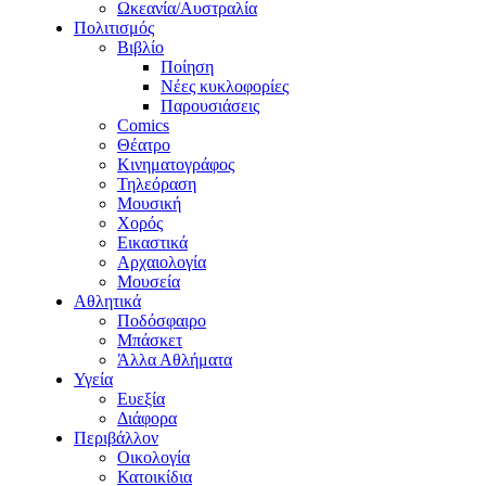
Ωκεανία/Αυστραλία
Πολιτισμός
Βιβλίο
Ποίηση
Νέες κυκλοφορίες
Παρουσιάσεις
Comics
Θέατρο
Κινηματογράφος
Τηλεόραση
Μουσική
Χορός
Εικαστικά
Αρχαιολογία
Μουσεία
Αθλητικά
Ποδόσφαιρο
Μπάσκετ
Άλλα Αθλήματα
Υγεία
Ευεξία
Διάφορα
Περιβάλλον
Οικολογία
Κατοικίδια