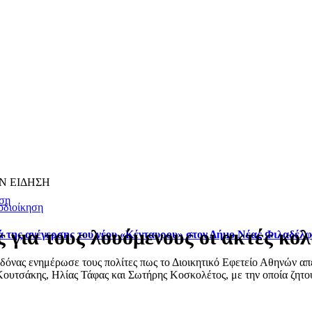
Ν ΕΙΔΗΣΗ
ση
οδιοίκηση
 για τους λουόμενους οι ακτές κο
ά της ανέγερσης του νέου «Κένταυρου» στον Δήμο Νέας Φιλαδέλ
ας ενημέρωσε τους πολίτες πως το Διοικητικό Εφετείο Αθηνών απέρ
ουτσάκης, Ηλίας Τάφας και Σωτήρης Κοσκολέτος, με την οποία ζητού