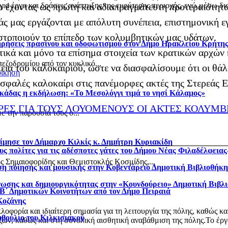
α έργα και δράσεις ανάπτυξης της ευρύτερης περιοχής, ενώ μέσω δια
ο έχοντας ως πρώτη και αδιαπραγμάτευτη προτεραιότητ
ιάς μας εργάζονται με απόλυτη συνέπεια, επιστημονική
στοποιούν το επίπεδο των κολυμβητικών μας υδάτων.
τηρήσεις πρασίνου και οδοφωτισμού στον Δήμο Ηρακλείου Κρήτη
τικά και μόνο τα επίσημα στοιχεία των κρατικών αρχών
πεζοδρομίου από τον κυκλικό...
κεια του καλοκαιριού, ώστε να διασφαλίσουμε ότι οι θά
οίκηση
ασφαλές καλοκαίρι στις πανέμορφες ακτές της Στερεάς 
κάδας η εκδήλωση: «Το Μεσολόγγι τιμά το νησί Κάλαμος»
ΡΕΣ ΓΙΑ ΤΟΥΣ ΛΟΥΟΜΕΝΟΥΣ ΟΙ ΑΚΤΕΣ ΚΟΛΥΜΒ
 την παρουσία τους ο...
ίμησε τον Δήμαρχο Κιλκίς κ. Δημήτρη Κυριακίδη
ς πολίτες για τις αδέσποτες γάτες του Δήμου Νέας Φιλαδέλφεια
ς Σημαιοφορίδης και Θεμιστοκλής Κοσμίδης,...
η ποίησης και μουσικής στην Κοβεντάρειο Δημοτική Βιβλιοθήκ
νωσης και δημιουργικότητας στην «Κουνδούρειο» Δημοτική Βιβλ
 Β΄ Δημοτικών Κοινοτήτων από τον Δήμο Πειραιά
Κοζάνης
φορία και ιδιαίτερη σημασία για τη λειτουργία της πόλης, καθώς κα
μβούλιο του Κιλκισιακού
ν, καθώς και στη συνολική αισθητική αναβάθμιση της πόλης.Το έργο