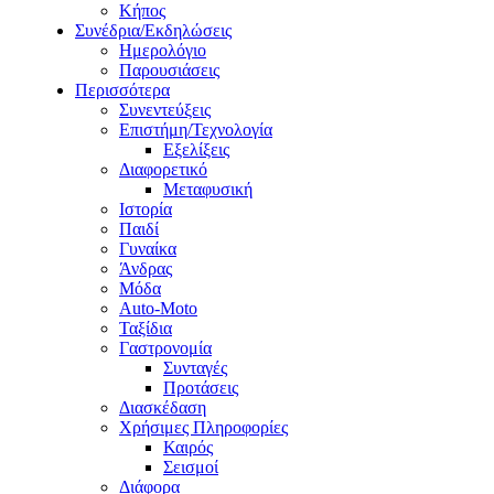
Κήπος
Συνέδρια/Εκδηλώσεις
Ημερολόγιο
Παρουσιάσεις
Περισσότερα
Συνεντεύξεις
Επιστήμη/Τεχνολογία
Εξελίξεις
Διαφορετικό
Μεταφυσική
Ιστορία
Παιδί
Γυναίκα
Άνδρας
Μόδα
Auto-Moto
Ταξίδια
Γαστρονομία
Συνταγές
Προτάσεις
Διασκέδαση
Χρήσιμες Πληροφορίες
Καιρός
Σεισμοί
Διάφορα