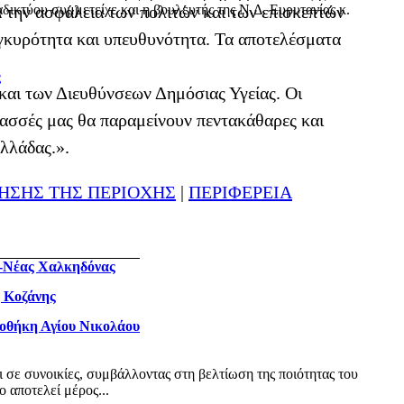
δικτύου συμμετείχε και η βουλευτής της Ν.Δ. Ευρυτανίας κ.
α την ασφάλεια των πολιτών και των επισκεπτών
 εγκυρότητα και υπευθυνότητα. Τα αποτελέσματα
ς
 και των Διευθύνσεων Δημόσιας Υγείας. Οι
λασσές μας θα παραμείνουν πεντακάθαρες και
Ελλάδας.».
ΗΣΗΣ ΤΗΣ ΠΕΡΙΟΧΗΣ
|
ΠΕΡΙΦΕΡΕΙΑ
ς-Νέας Χαλκηδόνας
η Κοζάνης
ιοθήκη Αγίου Νικολάου
ι σε συνοικίες, συμβάλλοντας στη βελτίωση της ποιότητας του
 αποτελεί μέρος...