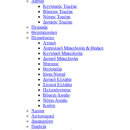
Αθήνα
Κεντρικός Τομέας
Βόρειος Τομέας
Νότιος Τομέας
Δυτικός Τομέας
Πειραιάς
Θεσσαλονίκη
Περιφέρειες
Αττική
Ανατολική Μακεδονία & Θράκη
Κεντρική Μακεδονία
Δυτική Μακεδονία
Ήπειρος
Θεσσαλία
Ιόνια Νησιά
Δυτική Ελλάδα
Στερεά Ελλάδα
Πελοπόννησος
Βόρειο Αιγαίο
Νότιο Αιγαίο
Κρήτη
Άμυνα
Αστυνομικό
Δικαιοσύνη
Παιδεία