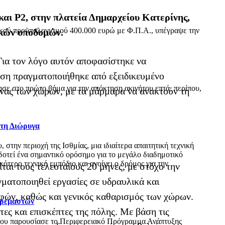
αι P2, στην πλατεία Δημαρχείου Κατερίνης,
ικού προϋπολογισμού 400.000 ευρώ με Φ.Π.Α., υπέγραψε την
ικών υποδομών.
Για τον λόγο αυτόν αποφασίστηκε να
αση πραγματοποιήθηκε από εξειδικευμένο
ε στο πρώτο βήμα για την απόκτηση ακινήτου επτά, περίπου,
κόνας των χώρων, με τα μάρμαρα να ανακτούν τη
 τη Διώρυγα
ην περιοχή της Ισθμίας, μια ιδιαίτερα απαιτητική τεχνική
δοτεί ένα σημαντικό ορόσημο για το μεγάλο διαδημοτικό
τερο τεχνικό εμπόδιο και ανοίγει ο δρόμος για την
ται τους τελευταίους 20 μήνες, με στόχο την
γματοποιηθεί εργασίες σε υδραυλικά και
φών, καθώς και γενικός καθαρισμός των χώρων.
Κρεμαστών
ες και επισκέπτες της πόλης. Με βάση τις
όπου παρουσίασε το Περιφερειακό Πρόγραμμα Ανάπτυξης