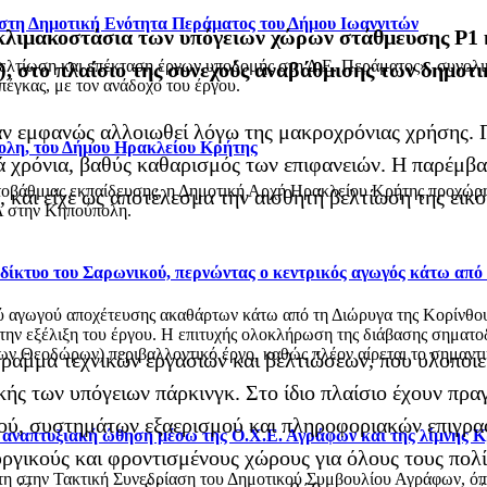
 στη Δημοτική Ενότητα Περάματος του Δήμου Ιωαννιτών
λιμακοστάσια των υπόγειων χώρων στάθμευσης P1 κ
βελτίωση και επέκταση έργων υποδομής στη Δ.Ε. Περάματος», συνολ
, στο πλαίσιο της συνεχούς αναβάθμισης των δημοτ
έγκας, με τον ανάδοχο του έργου.
αν εμφανώς αλλοιωθεί λόγω της μακροχρόνιας χρήσης. 
ολη, του Δήμου Ηρακλείου Κρήτης
ά χρόνια, βαθύς καθαρισμός των επιφανειών. Η παρέμβ
οβάθμιας εκπαίδευσης, η Δημοτική Αρχή Ηρακλείου Κρήτης προχώρησ
, και είχε ως αποτέλεσμα την αισθητή βελτίωση της ει
 στην Κηπούπολη.
ό δίκτυο του Σαρωνικού, περνώντας ο κεντρικός αγωγός κάτω από
αγωγού αποχέτευσης ακαθάρτων κάτω από τη Διώρυγα της Κορίνθου, στ
 την εξέλιξη του έργου. Η επιτυχής ολοκλήρωση της διάβασης σηματο
 Θεοδώρων) περιβαλλοντικό έργο, καθώς πλέον αίρεται το σημαντικό
ραμμα τεχνικών εργασιών και βελτιώσεων, που υλοποιεί
κής των υπόγειων πάρκινγκ. Στο ίδιο πλαίσιο έχουν πρα
ού, συστημάτων εξαερισμού και πληροφοριακών επιγρα
ι αναπτυξιακή ώθηση μέσω της Ο.Χ.Ε. Αγράφων και της λίμνης 
ργικούς και φροντισμένους χώρους για όλους τους πολίτ
στη στην Τακτική Συνεδρίαση του Δημοτικού Συμβουλίου Αγράφων, 