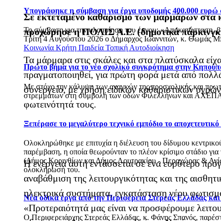
Υπογράφηκε η σύμβαση για έργα υποδομής 400.000 ευρώ
Σε εκτεταμένο καθαρισμό των μαρμάρων στα κ
Τη σύμβαση για την υλοποίηση του έργου: «Αποκατάσταση, 
προχώρησε η ΠΟΛΙΣ Α.Ε. (δημοτικά πάρκινγκ)
Τρίτη 4 Αυγούστου 2026 ο Δήμαρχος Ιωαννιτών, κ. Θωμάς Μπ
Κοινωνία
Κρήτη
Παιδεία
Τοπική Αυτοδιοίκηση
Τα μάρμαρα στις σκάλες και στα πλατύσκαλα είχ
Πρώτο βήμα για το νέο σχολικό συγκρότημα στην Κηπούπ
πραγματοποιηθεί, για πρώτη φορά μετά από πολλ
Με στόχο την κάλυψη των αναγκών της προσχολικής και πρωτ
συνεργείο, με χρήση ειδικών καθαριστικών υγρών
στρεμμάτων στη συμβολή των οδών Φιλελλήνων και ΑΧΕΠΑ
φωτεινότητά τους.
Ξεπέρασε το μεγαλύτερο τεχνικό εμπόδιο το αποχετευτικ
Ολοκληρώθηκε με επιτυχία η διέλευση του δίδυμου κεντρικού 
παρέμβαση, η οποία θεωρούνταν το πλέον κρίσιμο στάδιο για
(Δήμος Κορινθίων και Δήμος Λουτρακίου - Περαχώρας & Αγίων
Η ενέργεια αυτή εντάσσεται σε ένα ευρύτερο πρόγ
ολοκλήρωσή του.
αναβάθμιση της λειτουργικότητας και της αισθητι
ηλεκτρικά συστήματα, εγκατάσταση νέου φωτισμ
Νέα οδικά έργα από την Περιφέρεια Στερεάς Ελλάδας κα
«Προτεραιότητά μας είναι να προσφέρουμε λειτου
Ο Περιφερειάρχης Στερεάς Ελλάδας, κ. Φάνης Σπανός, παρέ