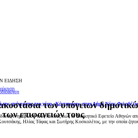
Ν ΕΙΔΗΣΗ
ιοίκηση
οδιοίκηση
ακοστάσια των υπόγειων δημοτικώ
ά της ανέγερσης του νέου «Κένταυρου» στον Δήμο Νέας Φιλαδέλ
 των επιφανειών τους
ας ενημέρωσε τους πολίτες πως το Διοικητικό Εφετείο Αθηνών απέρ
ουτσάκης, Ηλίας Τάφας και Σωτήρης Κοσκολέτος, με την οποία ζητού