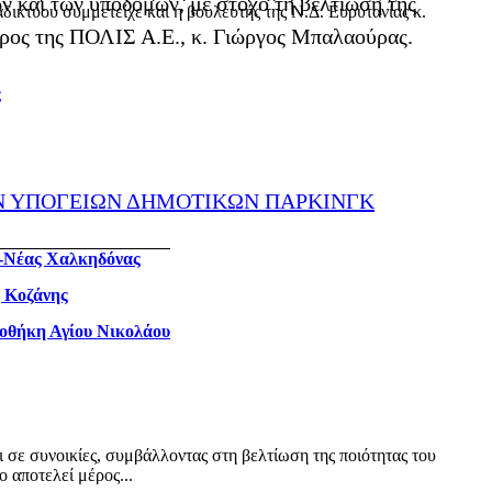
ν και των υποδομών, με στόχο τη βελτίωση της
δικτύου συμμετείχε και η βουλευτής της Ν.Δ. Ευρυτανίας κ.
ρος της ΠΟΛΙΣ Α.Ε., κ. Γιώργος Μπαλαούρας.
ς
Ν ΥΠΟΓΕΙΩΝ ΔΗΜΟΤΙΚΩΝ ΠΑΡΚΙΝΓΚ
ς-Νέας Χαλκηδόνας
η Κοζάνης
ιοθήκη Αγίου Νικολάου
ι σε συνοικίες, συμβάλλοντας στη βελτίωση της ποιότητας του
 αποτελεί μέρος...