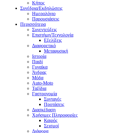
Κήπος
Συνέδρια/Εκδηλώσεις
Ημερολόγιο
Παρουσιάσεις
Περισσότερα
Συνεντεύξεις
Επιστήμη/Τεχνολογία
Εξελίξεις
Διαφορετικό
Μεταφυσική
Ιστορία
Παιδί
Γυναίκα
Άνδρας
Μόδα
Auto-Moto
Ταξίδια
Γαστρονομία
Συνταγές
Προτάσεις
Διασκέδαση
Χρήσιμες Πληροφορίες
Καιρός
Σεισμοί
Διάφορα