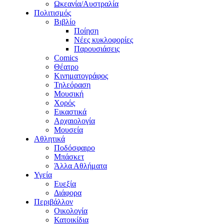
Ωκεανία/Αυστραλία
Πολιτισμός
Βιβλίο
Ποίηση
Νέες κυκλοφορίες
Παρουσιάσεις
Comics
Θέατρο
Κινηματογράφος
Τηλεόραση
Μουσική
Χορός
Εικαστικά
Αρχαιολογία
Μουσεία
Αθλητικά
Ποδόσφαιρο
Μπάσκετ
Άλλα Αθλήματα
Υγεία
Ευεξία
Διάφορα
Περιβάλλον
Οικολογία
Κατοικίδια