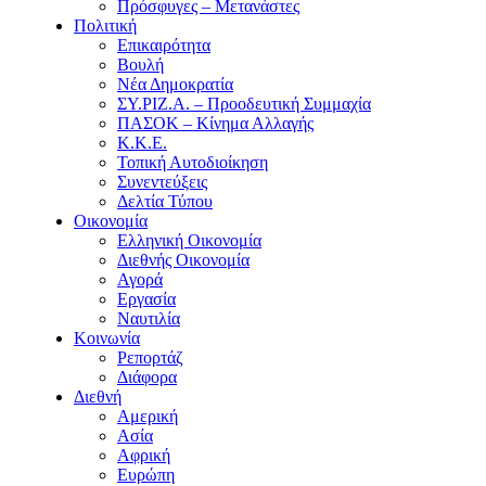
Πρόσφυγες – Μετανάστες
Πολιτική
Επικαιρότητα
Βουλή
Νέα Δημοκρατία
ΣΥ.ΡΙΖ.Α. – Προοδευτική Συμμαχία
ΠΑΣΟΚ – Κίνημα Αλλαγής
Κ.Κ.Ε.
Τοπική Αυτοδιοίκηση
Συνεντεύξεις
Δελτία Τύπου
Οικονομία
Ελληνική Οικονομία
Διεθνής Οικονομία
Αγορά
Εργασία
Ναυτιλία
Κοινωνία
Ρεπορτάζ
Διάφορα
Διεθνή
Αμερική
Ασία
Αφρική
Ευρώπη