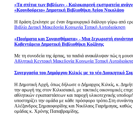
«Τα σπίτια των βιβλίων» - Καλοκαιρινή εκστρατεία ανάγ
«Κουνδούρειο» Δημοτική Βιβλιοθήκη Αγίου Νικολάου
Η δράση ξεκίνησε με έναν δημιουργικό διάλογο γύρω από ερω
Βιβλίο
Δυτική Μακεδονία
Κοινωνία
Τοπική Αυτοδιοίκηση
«Ποιήματα και Συναισθήματα» - Μια ξεχωριστή συνάντησ
Κοβεντάρειο Δημοτική Βιβλιοθήκη Κοζάνης
Με τη συνοδεία της άρπας, τα παιδιά ανακάλυψαν πώς η μουσι
Αθλητικά
Κεντρική Μακεδονία
Κοινωνία
Τοπική Αυτοδιοίκη
Συνεργασία του Δημάρχου Κιλκίς με το νέο Διοικητικό Συ
Η Δημοτική Αρχή, όπως δήλωσε ο Δήμαρχος Κιλκίς, κ. Δημήτρ
την αρωγή της στον Κιλκισιακό, με τακτικές οικονομικές επι
αθλητικών εγκαταστάσεων και παροχή υλικοτεχνικής υποδομής
υποστηρίζει την ομάδα με κάθε πρόσφορο τρόπο.Στη συνάντησ
Αλέξανδρος Σημαιοφορίδης και Νικόλαος Γιαρήμαγας, καθώς κ
ομάδας κ. Χρόνης Παπαβραμίδης.