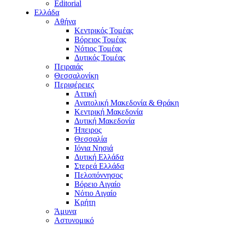
Editorial
Ελλάδα
Αθήνα
Κεντρικός Τομέας
Βόρειος Τομέας
Νότιος Τομέας
Δυτικός Τομέας
Πειραιάς
Θεσσαλονίκη
Περιφέρειες
Αττική
Ανατολική Μακεδονία & Θράκη
Κεντρική Μακεδονία
Δυτική Μακεδονία
Ήπειρος
Θεσσαλία
Ιόνια Νησιά
Δυτική Ελλάδα
Στερεά Ελλάδα
Πελοπόννησος
Βόρειο Αιγαίο
Νότιο Αιγαίο
Κρήτη
Άμυνα
Αστυνομικό