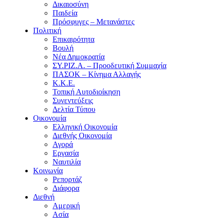
Δικαιοσύνη
Παιδεία
Πρόσφυγες – Μετανάστες
Πολιτική
Επικαιρότητα
Βουλή
Νέα Δημοκρατία
ΣΥ.ΡΙΖ.Α. – Προοδευτική Συμμαχία
ΠΑΣΟΚ – Κίνημα Αλλαγής
Κ.Κ.Ε.
Τοπική Αυτοδιοίκηση
Συνεντεύξεις
Δελτία Τύπου
Οικονομία
Ελληνική Οικονομία
Διεθνής Οικονομία
Αγορά
Εργασία
Ναυτιλία
Κοινωνία
Ρεπορτάζ
Διάφορα
Διεθνή
Αμερική
Ασία