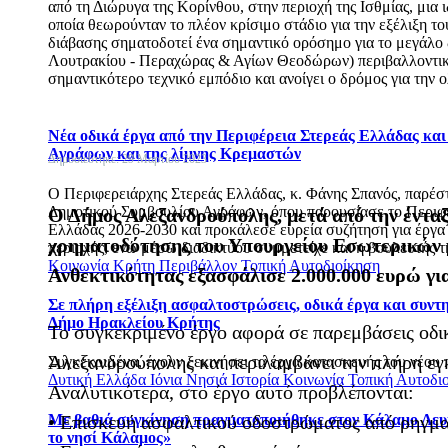
από τη Διώρυγα της Κορίνθου, στην περιοχή της Ισθμίας, μια 
οποία θεωρούνταν το πλέον κρίσιμο στάδιο για την εξέλιξη τ
διάβασης σηματοδοτεί ένα σημαντικό ορόσημο για το μεγάλο
Λουτρακίου - Περαχώρας & Αγίων Θεοδώρων) περιβαλλοντικό
σημαντικότερο τεχνικό εμπόδιο και ανοίγει ο δρόμος για την
Νέα οδικά έργα από την Περιφέρεια Στερεάς Ελλάδας κα
Αγράφων και της λίμνης Κρεμαστών
Δημοσιεύτηκε: 29 Μαρτίου 2023
Ο Περιφερειάρχης Στερεάς Ελλάδας, κ. Φάνης Σπανός, παρέσ
Δημοτικού Συμβουλίου Αγράφων, όπου παρουσίασε το Περιφ
Ο Δήμος Αλεξανδρούπολης, μετά από την έντα
Ελλάδας 2026-2030 και προκάλεσε ευρεία συζήτηση για έργα 
χρηματοδότησης του Υπουργείου Εσωτερικών 
περιοχής, ενώ μέσω διαδικτύου συμμετείχε και η βουλευτής τ
Κοινωνία
Κρήτη
Περιβάλλον
Τοπική Αυτοδιοίκηση
Ανθεκτικότητας εξασφάλισε 2.000.000 ευρώ γι
Σε πλήρη εξέλιξη ασφαλτοστρώσεις, οδικά έργα και συντ
Δήμο Ηρακλείου Κρήτης
Το συγκεκριμένο έργο αφορά σε παρεμβάσεις οδι
Αλεξανδρούπολης και περιλαμβάνει την πλήρη ε
Συγκεκριμένα, έχουν ξεκινήσει τα έργα κατασκευής του νέου 
Δυτική Ελλάδα
Ιόνια Νησιά
Ιστορία
Κοινωνία
Τοπική Αυτοδι
Αναλυτικότερα, στο έργο αυτό προβλέπονται:
Με βαθιά συγκίνηση πραγματοποιήθηκε στον Κάλαμο Λευ
• Επισκευή ασφαλτικού οδοστρώματος από ρηγμα
το νησί Κάλαμος»