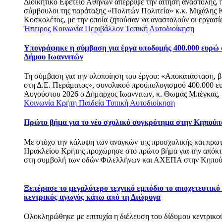
Διοικητικό Εφετείο Αθηνών απέρριψε την αίτηση αναστολής, π
σύμβουλοι της παράταξης «Πολιτών Πολιτεία» κ.κ. Μιχάλης 
Κοσκολέτος, με την οποία ζητούσαν να ανασταλούν οι εργασί
Ήπειρος
Κοινωνία
Περιβάλλον
Τοπική Αυτοδιοίκηση
Υπογράφηκε η σύμβαση για έργα υποδομής 400.000 ευρώ
Δήμου Ιωαννιτών
Τη σύμβαση για την υλοποίηση του έργου: «Αποκατάσταση, 
στη Δ.Ε. Περάματος», συνολικού προϋπολογισμού 400.000 ευ
Αυγούστου 2026 ο Δήμαρχος Ιωαννιτών, κ. Θωμάς Μπέγκας, μ
Κοινωνία
Κρήτη
Παιδεία
Τοπική Αυτοδιοίκηση
Πρώτο βήμα για το νέο σχολικό συγκρότημα στην Κηπούπ
Με στόχο την κάλυψη των αναγκών της προσχολικής και πρωτ
Ηρακλείου Κρήτης προχώρησε στο πρώτο βήμα για την απόκτ
στη συμβολή των οδών Φιλελλήνων και ΑΧΕΠΑ στην Κηπού
Ξεπέρασε το μεγαλύτερο τεχνικό εμπόδιο το αποχετευτικό
κεντρικός αγωγός κάτω από τη Διώρυγα
Ολοκληρώθηκε με επιτυχία η διέλευση του δίδυμου κεντρικ