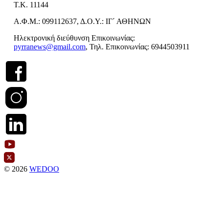
Τ.Κ. 11144
Α.Φ.Μ.: 099112637, Δ.Ο.Υ.: ΙΓ΄ ΑΘΗΝΩΝ
Ηλεκτρονική διεύθυνση Επικοινωνίας:
pyrranews@gmail.com
, Τηλ. Επικοινωνίας: 6944503911
© 2026
WEDOO