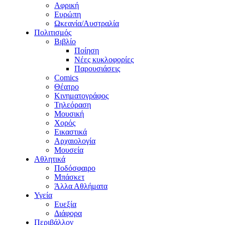
Αφρική
Ευρώπη
Ωκεανία/Αυστραλία
Πολιτισμός
Βιβλίο
Ποίηση
Νέες κυκλοφορίες
Παρουσιάσεις
Comics
Θέατρο
Κινηματογράφος
Τηλεόραση
Μουσική
Χορός
Εικαστικά
Αρχαιολογία
Μουσεία
Αθλητικά
Ποδόσφαιρο
Μπάσκετ
Άλλα Αθλήματα
Υγεία
Ευεξία
Διάφορα
Περιβάλλον