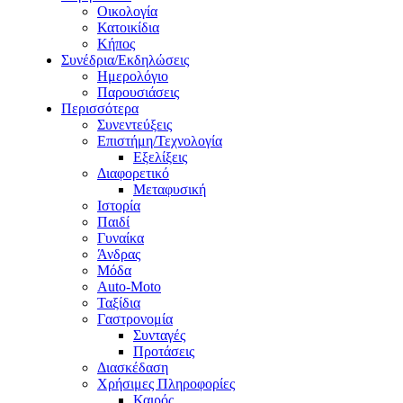
Οικολογία
Κατοικίδια
Κήπος
Συνέδρια/Εκδηλώσεις
Ημερολόγιο
Παρουσιάσεις
Περισσότερα
Συνεντεύξεις
Επιστήμη/Τεχνολογία
Εξελίξεις
Διαφορετικό
Μεταφυσική
Ιστορία
Παιδί
Γυναίκα
Άνδρας
Μόδα
Auto-Moto
Ταξίδια
Γαστρονομία
Συνταγές
Προτάσεις
Διασκέδαση
Χρήσιμες Πληροφορίες
Καιρός