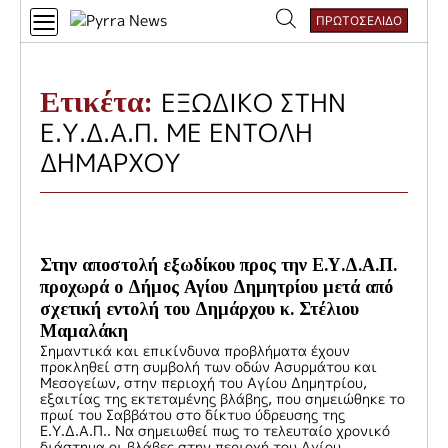
Skip
ΠΡΩΤΟΣΕΛΙΔΟ
to
Αναζήτηση
content
για:
Ετικέτα:
ΕΞΩΔΙΚΟ ΣΤΗΝ
Ε.Υ.Δ.Α.Π. ΜΕ ΕΝΤΟΛΗ
ΔΗΜΑΡΧΟΥ
Στην αποστολή εξωδίκου προς την Ε.Υ.Δ.Α.Π.
προχωρά ο Δήμος Αγίου Δημητρίου μετά από
σχετική εντολή του Δημάρχου κ. Στέλιου
Μαμαλάκη
Σημαντικά και επικίνδυνα προβλήματα έχουν
προκληθεί στη συμβολή των οδών Ασυρμάτου και
Μεσογείων, στην περιοχή του Αγίου Δημητρίου,
εξαιτίας της εκτεταμένης βλάβης, που σημειώθηκε το
πρωί του Σαββάτου στο δίκτυο ύδρευσης της
Ε.Υ.Δ.Α.Π.. Να σημειωθεί πως το τελευταίο χρονικό
διάστημα οι βλάβες στην περιοχή του Αγίου