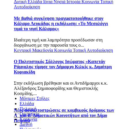
Δυτική Ελλάδα
Ιόνια Νησιά
Ιστορία
Κοινωνία
Τοπική
Αυτοδιοίκηση
Με βαθιά συγκίνηση πραγματοποιήθηκε στον
Κάλαμο Λευκάδας η εκδήλωση: «Το Μεσολόγγι
τιμά το νησί Κάλαμος»
Ιδιαίτερη τιμή και λαμπρότητα προσέδωσαν στη
διοργάνωση με την παρουσία τους ο...
Κεντρική Μακεδονία
Κοινωνία
Τοπική Αυτοδιοίκηση
Ο Πολιτιστικός Σύλλογος Ισώματος «Καπετάν
Ράμναλης τίμησε τον Δήμαρχο Κιλκίς κ. Δημήτρη
Κυριακίδη
Στην εκδήλωση βρέθηκαν και οι Αντιδήμαρχοι κ.κ.
Αλέξανδρος Σημαιοφορίδης και Θεμιστοκλής
Κοσμίδης,...
Μόνιμες Στήλες
Ελλάδα
Πολιτική
Νέες ασφαλτοστρώσεις σε κομβικούς δρόμους των
Οικονομία
Α΄ και Β΄ Δημοτικών Κοινοτήτων από τον Δήμο
Κοινωνία
Πειραιά
Διεθνή