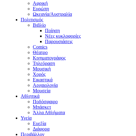
Αφρική
Ευρώπη
Ωκεανία/Αυστραλία
Πολιτισμός
Βιβλίο
Ποίηση
Νέες κυκλοφορίες
Παρουσιάσεις
Comics
Θέατρο
Κινηματογράφος
Τηλεόραση
Μουσική
Χορός
Εικαστικά
Αρχαιολογία
Μουσεία
Αθλητικά
Ποδόσφαιρο
Μπάσκετ
Άλλα Αθλήματα
Υγεία
Ευεξία
Διάφορα
Περιβάλλον