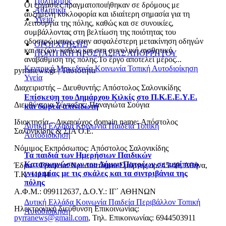
Πολιτισμός
Οι εργασίες πραγματοποιήθηκαν σε δρόμους με
Αθλητικά
αυξημένη κυκλοφορία και ιδιαίτερη σημασία για τη
Υγεία
λειτουργία της πόλης, καθώς και σε συνοικίες,
συμβάλλοντας στη βελτίωση της ποιότητας του
οδοστρώματος, στην ασφαλέστερη μετακίνηση οδηγών
ΟΡΟΙ ΧΡΗΣΗΣ
και πεζών, καθώς και στη συνολική αισθητική
ΠΟΛΙΤΙΚΗ ΠΡΟΣΤΑΣΙΑΣ ΑΠΟΡΡΗΤΟΥ
αναβάθμιση της πόλης.Το έργο αποτελεί μέρος...
Κεντρική Μακεδονία
Κοινωνία
Τοπική Αυτοδιοίκηση
pyrranews.gr | Ταυτότητα
Υγεία
Διαχειριστής – Διευθυντής: Απόστολος Σαλονικίδης
Επίσκεψη του Δημάρχου Κιλκίς στο Π.Κ.Ε.Ε.Υ.Ε.
Διευθύντρια Σύνταξης: Παναγιώτα Σούγια
και δωρεά απινιδωτή
Ιδιοκτησία – Δικαιούχος domain name: Απόστολος
Δυτική Ελλάδα
Κοινωνία
Παιδεία
Τοπική
Σαλονικίδης & ΣΙΑ Ο.Ε.
Αυτοδιοίκηση
Νόμιμος Εκπρόσωπος: Απόστολος Σαλονικίδης
Τα παιδιά των Ημερήσιων Παιδικών
Κατασκηνώσεων του Δήμου Πατρέων σε περίπατο
Έδρα – Γραφεία: Χρυσοστόμου Σμύρνης αρ. 45-49, Αθήνα,
γνωριμίας με τις σκάλες και τα σιντριβάνια της
Τ.Κ. 11144
πόλης
Α.Φ.Μ.: 099112637, Δ.Ο.Υ.: ΙΓ΄ ΑΘΗΝΩΝ
Δυτική Ελλάδα
Κοινωνία
Παιδεία
Περιβάλλον
Τοπική
Ηλεκτρονική διεύθυνση Επικοινωνίας:
Αυτοδιοίκηση
pyrranews@gmail.com
, Τηλ. Επικοινωνίας: 6944503911