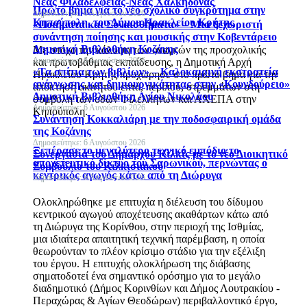
Νέας Φιλαδέλφειας-Νέας Χαλκηδόνας
Πρώτο βήμα για το νέο σχολικό συγκρότημα στην
Δημοσιεύτηκε: 6 Αυγούστου 2026
Κηπούπολη, του Δήμου Ηρακλείου Κρήτης
«Ποιήματα και Συναισθήματα» – Μια ξεχωριστή
συνάντηση ποίησης και μουσικής στην Κοβεντάρειο
Δημοτική Βιβλιοθήκη Κοζάνης
Με στόχο την κάλυψη των αναγκών της προσχολικής
Δημοσιεύτηκε: 6 Αυγούστου 2026
και πρωτοβάθμιας εκπαίδευσης, η Δημοτική Αρχή
«Τα σπίτια των βιβλίων» – Καλοκαιρινή εκστρατεία
Ηρακλείου Κρήτης προχώρησε στο πρώτο βήμα για την
ανάγνωσης και δημιουργικότητας στην «Κουνδούρειο»
απόκτηση ακινήτου επτά, περίπου, στρεμμάτων στη
Δημοτική Βιβλιοθήκη Αγίου Νικολάου
συμβολή των οδών Φιλελλήνων και ΑΧΕΠΑ στην
Δημοσιεύτηκε: 6 Αυγούστου 2026
Κηπούπολη.
Συνάντηση Κοκκαλιάρη με την ποδοσφαιρική ομάδα
της Κοζάνης
Δημοσιεύτηκε: 6 Αυγούστου 2026
Ξεπέρασε το μεγαλύτερο τεχνικό εμπόδιο το
Συνεργασία του Δημάρχου Κιλκίς με το νέο Διοικητικό
αποχετευτικό δίκτυο του Σαρωνικού, περνώντας ο
Συμβούλιο του Κιλκισιακού
κεντρικός αγωγός κάτω από τη Διώρυγα
Δημοσιεύτηκε: 6 Αυγούστου 2026
Ολοκληρώθηκε με επιτυχία η διέλευση του δίδυμου
κεντρικού αγωγού αποχέτευσης ακαθάρτων κάτω από
τη Διώρυγα της Κορίνθου, στην περιοχή της Ισθμίας,
μια ιδιαίτερα απαιτητική τεχνική παρέμβαση, η οποία
θεωρούνταν το πλέον κρίσιμο στάδιο για την εξέλιξη
του έργου. Η επιτυχής ολοκλήρωση της διάβασης
σηματοδοτεί ένα σημαντικό ορόσημο για το μεγάλο
διαδημοτικό (Δήμος Κορινθίων και Δήμος Λουτρακίου -
Περαχώρας & Αγίων Θεοδώρων) περιβαλλοντικό έργο,