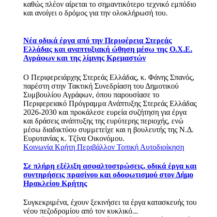
καθώς πλέον αίρεται το σημαντικότερο τεχνικό εμπόδιο
και ανοίγει ο δρόμος για την ολοκλήρωσή του.
Νέα οδικά έργα από την Περιφέρεια Στερεάς
Ελλάδας και αναπτυξιακή ώθηση μέσω της Ο.Χ.Ε.
Αγράφων και της λίμνης Κρεμαστών
Ο Περιφερειάρχης Στερεάς Ελλάδας, κ. Φάνης Σπανός,
παρέστη στην Τακτική Συνεδρίαση του Δημοτικού
Συμβουλίου Αγράφων, όπου παρουσίασε το
Περιφερειακό Πρόγραμμα Ανάπτυξης Στερεάς Ελλάδας
2026-2030 και προκάλεσε ευρεία συζήτηση για έργα
και δράσεις ανάπτυξης της ευρύτερης περιοχής, ενώ
μέσω διαδικτύου συμμετείχε και η βουλευτής της Ν.Δ.
Ευρυτανίας κ. Τζίνα Οικονόμου.
Κοινωνία
Κρήτη
Περιβάλλον
Τοπική Αυτοδιοίκηση
Σε πλήρη εξέλιξη ασφαλτοστρώσεις, οδικά έργα και
συντηρήσεις πρασίνου και οδοφωτισμού στον Δήμο
Ηρακλείου Κρήτης
Συγκεκριμένα, έχουν ξεκινήσει τα έργα κατασκευής του
νέου πεζοδρομίου από τον κυκλικό...