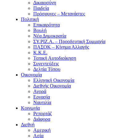
Δικαιοσύνη
Παιδεία
Πρόσφυγες – Μετανάστες
Πολιτική
Επικαιρότητα
Βουλή
Νέα Δημοκρατία
ΣΥ.ΡΙΖ.Α. – Προοδευτική Συμμαχία
ΠΑΣΟΚ – Κίνημα Αλλαγής
Κ.Κ.Ε.
Τοπική Αυτοδιοίκηση
Συνεντεύξεις
Δελτία Τύπου
Οικονομία
Ελληνική Οικονομία
Διεθνής Οικονομία
Αγορά
Εργασία
Ναυτιλία
Κοινωνία
Ρεπορτάζ
Διάφορα
Διεθνή
Αμερική
Ασία