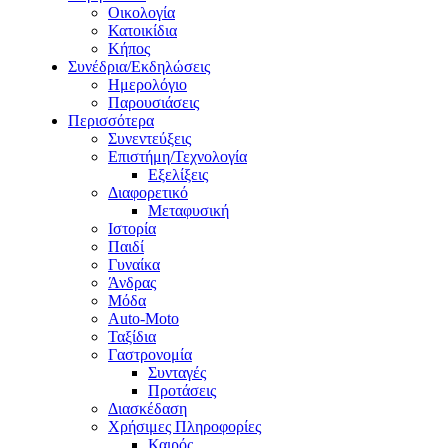
Οικολογία
Κατοικίδια
Κήπος
Συνέδρια/Εκδηλώσεις
Ημερολόγιο
Παρουσιάσεις
Περισσότερα
Συνεντεύξεις
Επιστήμη/Τεχνολογία
Εξελίξεις
Διαφορετικό
Μεταφυσική
Ιστορία
Παιδί
Γυναίκα
Άνδρας
Μόδα
Auto-Moto
Ταξίδια
Γαστρονομία
Συνταγές
Προτάσεις
Διασκέδαση
Χρήσιμες Πληροφορίες
Καιρός