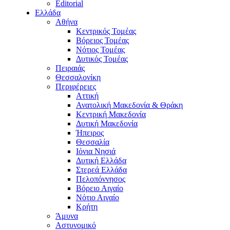
Editorial
Ελλάδα
Αθήνα
Κεντρικός Τομέας
Βόρειος Τομέας
Νότιος Τομέας
Δυτικός Τομέας
Πειραιάς
Θεσσαλονίκη
Περιφέρειες
Αττική
Ανατολική Μακεδονία & Θράκη
Κεντρική Μακεδονία
Δυτική Μακεδονία
Ήπειρος
Θεσσαλία
Ιόνια Νησιά
Δυτική Ελλάδα
Στερεά Ελλάδα
Πελοπόννησος
Βόρειο Αιγαίο
Νότιο Αιγαίο
Κρήτη
Άμυνα
Αστυνομικό