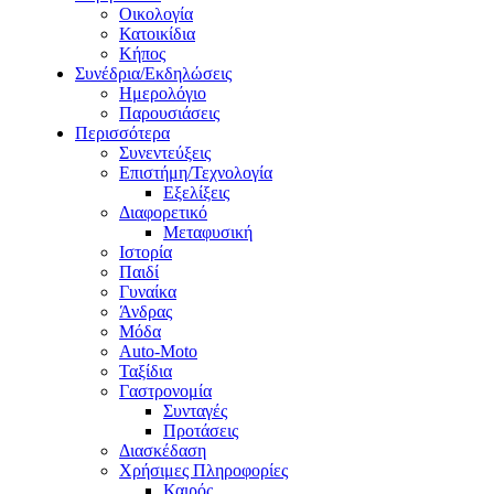
Οικολογία
Κατοικίδια
Κήπος
Συνέδρια/Εκδηλώσεις
Ημερολόγιο
Παρουσιάσεις
Περισσότερα
Συνεντεύξεις
Επιστήμη/Τεχνολογία
Εξελίξεις
Διαφορετικό
Μεταφυσική
Ιστορία
Παιδί
Γυναίκα
Άνδρας
Μόδα
Auto-Moto
Ταξίδια
Γαστρονομία
Συνταγές
Προτάσεις
Διασκέδαση
Χρήσιμες Πληροφορίες
Καιρός