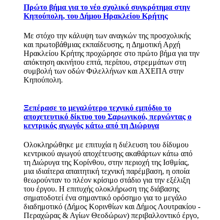
Πρώτο βήμα για το νέο σχολικό συγκρότημα στην
Κηπούπολη, του Δήμου Ηρακλείου Κρήτης
Με στόχο την κάλυψη των αναγκών της προσχολικής
και πρωτοβάθμιας εκπαίδευσης, η Δημοτική Αρχή
Ηρακλείου Κρήτης προχώρησε στο πρώτο βήμα για την
απόκτηση ακινήτου επτά, περίπου, στρεμμάτων στη
συμβολή των οδών Φιλελλήνων και ΑΧΕΠΑ στην
Κηπούπολη.
Ξεπέρασε το μεγαλύτερο τεχνικό εμπόδιο το
αποχετευτικό δίκτυο του Σαρωνικού, περνώντας ο
κεντρικός αγωγός κάτω από τη Διώρυγα
Ολοκληρώθηκε με επιτυχία η διέλευση του δίδυμου
κεντρικού αγωγού αποχέτευσης ακαθάρτων κάτω από
τη Διώρυγα της Κορίνθου, στην περιοχή της Ισθμίας,
μια ιδιαίτερα απαιτητική τεχνική παρέμβαση, η οποία
θεωρούνταν το πλέον κρίσιμο στάδιο για την εξέλιξη
του έργου. Η επιτυχής ολοκλήρωση της διάβασης
σηματοδοτεί ένα σημαντικό ορόσημο για το μεγάλο
διαδημοτικό (Δήμος Κορινθίων και Δήμος Λουτρακίου -
Περαχώρας & Αγίων Θεοδώρων) περιβαλλοντικό έργο,