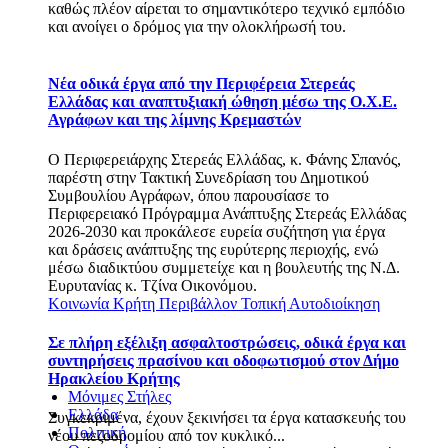
καθώς πλέον αίρεται το σημαντικότερο τεχνικό εμπόδιο
και ανοίγει ο δρόμος για την ολοκλήρωσή του.
Νέα οδικά έργα από την Περιφέρεια Στερεάς
Ελλάδας και αναπτυξιακή ώθηση μέσω της Ο.Χ.Ε.
Αγράφων και της λίμνης Κρεμαστών
Ο Περιφερειάρχης Στερεάς Ελλάδας, κ. Φάνης Σπανός,
παρέστη στην Τακτική Συνεδρίαση του Δημοτικού
Συμβουλίου Αγράφων, όπου παρουσίασε το
Περιφερειακό Πρόγραμμα Ανάπτυξης Στερεάς Ελλάδας
2026-2030 και προκάλεσε ευρεία συζήτηση για έργα
και δράσεις ανάπτυξης της ευρύτερης περιοχής, ενώ
μέσω διαδικτύου συμμετείχε και η βουλευτής της Ν.Δ.
Ευρυτανίας κ. Τζίνα Οικονόμου.
Κοινωνία
Κρήτη
Περιβάλλον
Τοπική Αυτοδιοίκηση
Σε πλήρη εξέλιξη ασφαλτοστρώσεις, οδικά έργα και
συντηρήσεις πρασίνου και οδοφωτισμού στον Δήμο
Ηρακλείου Κρήτης
Μόνιμες Στήλες
Ελλάδα
Συγκεκριμένα, έχουν ξεκινήσει τα έργα κατασκευής του
Πολιτική
νέου πεζοδρομίου από τον κυκλικό...