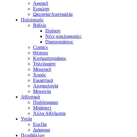
Αφρική
Ευρώπη
Ωκεανία/Αυστραλία
Πολιτισμός
Βιβλίο
Ποίηση
Νέες κυκλοφορίες
Παρουσιάσεις
Comics
Θέατρο
Κινηματογράφος
Τηλεόραση
Μουσική
Χορός
Εικαστικά
Αρχαιολογία
Μουσεία
Αθλητικά
Ποδόσφαιρο
Μπάσκετ
Άλλα Αθλήματα
Υγεία
Ευεξία
Διάφορα
Περιβάλλον