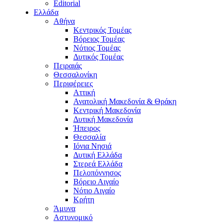
Editorial
Ελλάδα
Αθήνα
Κεντρικός Τομέας
Βόρειος Τομέας
Νότιος Τομέας
Δυτικός Τομέας
Πειραιάς
Θεσσαλονίκη
Περιφέρειες
Αττική
Ανατολική Μακεδονία & Θράκη
Κεντρική Μακεδονία
Δυτική Μακεδονία
Ήπειρος
Θεσσαλία
Ιόνια Νησιά
Δυτική Ελλάδα
Στερεά Ελλάδα
Πελοπόννησος
Βόρειο Αιγαίο
Νότιο Αιγαίο
Κρήτη
Άμυνα
Αστυνομικό