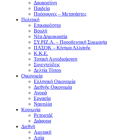
Δικαιοσύνη
Παιδεία
Πρόσφυγες – Μετανάστες
Πολιτική
Επικαιρότητα
Βουλή
Νέα Δημοκρατία
ΣΥ.ΡΙΖ.Α. – Προοδευτική Συμμαχία
ΠΑΣΟΚ – Κίνημα Αλλαγής
Κ.Κ.Ε.
Τοπική Αυτοδιοίκηση
Συνεντεύξεις
Δελτία Τύπου
Οικονομία
Ελληνική Οικονομία
Διεθνής Οικονομία
Αγορά
Εργασία
Ναυτιλία
Κοινωνία
Ρεπορτάζ
Διάφορα
Διεθνή
Αμερική
Ασία