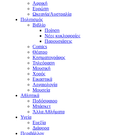
Αφρική
Ευρώπη
Ωκεανία/Αυστραλία
Πολιτισμός
Βιβλίο
Ποίηση
Νέες κυκλοφορίες
Παρουσιάσεις
Comics
Θέατρο
Κινηματογράφος
Τηλεόραση
Μουσική
Χορός
Εικαστικά
Αρχαιολογία
Μουσεία
Αθλητικά
Ποδόσφαιρο
Μπάσκετ
Άλλα Αθλήματα
Υγεία
Ευεξία
Διάφορα
Περιβάλλον