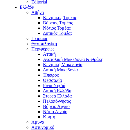
Editorial
Ελλάδα
Αθήνα
Κεντρικός Τομέας
Βόρειος Τομέας
Νότιος Τομέας
Δυτικός Τομέας
Πειραιάς
Θεσσαλονίκη
Περιφέρειες
Αττική
Ανατολική Μακεδονία & Θράκη
Κεντρική Μακεδονία
Δυτική Μακεδονία
Ήπειρος
Θεσσαλία
Ιόνια Νησιά
Δυτική Ελλάδα
Στερεά Ελλάδα
Πελοπόννησος
Βόρειο Αιγαίο
Νότιο Αιγαίο
Κρήτη
Άμυνα
Αστυνομικό