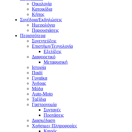
Οικολογία
Κατοικίδια
Κήπος
Συνέδρια/Εκδηλώσεις
Ημερολόγιο
Παρουσιάσεις
Περισσότερα
Συνεντεύξεις
Επιστήμη/Τεχνολογία
Εξελίξεις
Διαφορετικό
Μεταφυσική
Ιστορία
Παιδί
Γυναίκα
Άνδρας
Μόδα
Auto-Moto
Ταξίδια
Γαστρονομία
Συνταγές
Προτάσεις
Διασκέδαση
Χρήσιμες Πληροφορίες
Καιρός