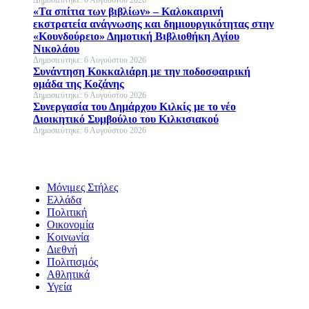
Δημοσιεύτηκε: 6 Αυγούστου 2026
«Τα σπίτια των βιβλίων» – Καλοκαιρινή
εκστρατεία ανάγνωσης και δημιουργικότητας στην
«Κουνδούρειο» Δημοτική Βιβλιοθήκη Αγίου
Νικολάου
Δημοσιεύτηκε: 6 Αυγούστου 2026
Συνάντηση Κοκκαλιάρη με την ποδοσφαιρική
ομάδα της Κοζάνης
Δημοσιεύτηκε: 6 Αυγούστου 2026
Συνεργασία του Δημάρχου Κιλκίς με το νέο
Διοικητικό Συμβούλιο του Κιλκισιακού
Δημοσιεύτηκε: 6 Αυγούστου 2026
Μόνιμες Στήλες
Ελλάδα
Πολιτική
Οικονομία
Κοινωνία
Διεθνή
Πολιτισμός
Αθλητικά
Υγεία