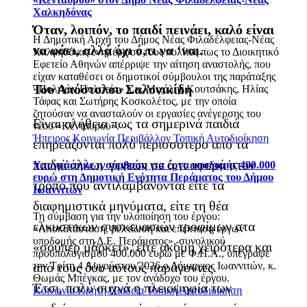
Χαλκηδόνας
Όταν, λοιπόν, το παιδί πεινάει, καλό είναι
Η Δημοτική Αρχή του Δήμος Νέας Φιλαδέλφειας-Νέας
να φάει, αλλά όχι ό,τι να ‘ναι.
Χαλκηδόνας ενημέρωσε τους πολίτες πως το Διοικητικό
Εφετείο Αθηνών απέρριψε την αίτηση αναστολής, που
είχαν καταθέσει οι δημοτικοί σύμβουλοι της παράταξης
Του Απόστολου Σαλονικίδη
«Πολιτών Πολιτεία» κ.κ. Μιχάλης Κουτσάκης, Ηλίας
Τάφας και Σωτήρης Κοσκολέτος, με την οποία
ζητούσαν να ανασταλούν οι εργασίες ανέγερσης του
Είναι αλήθεια πως τα σημερινά παιδιά
νέου «Κένταυρου».
Ήπειρος
Κοινωνία
Περιβάλλον
Τοπική Αυτοδιοίκηση
επηρεάζονται πολύ περισσότερο από τα
παιδιά άλλων γενεών σε ό,τι αφορά στον
Υπογράφηκε η σύμβαση για έργα υποδομής 400.000
ευρώ στη Δημοτική Ενότητα Περάματος του Δήμου
τρόπο που αντιλαμβάνονται είτε τα
Ιωαννιτών
διαφημιστικά μηνύματα, είτε τη θέα
Τη σύμβαση για την υλοποίηση του έργου:
ελκυστικών συσκευασιών τροφίμων στα
«Αποκατάσταση, βελτίωση και επέκταση έργων
υποδομής στη Δ.Ε. Περάματος», συνολικού
«σούπερ μάρκετ», είτε ακόμη χειρότερα και
προϋπολογισμού 400.000 ευρώ με Φ.Π.Α., υπέγραψε
από τους δύο αυτούς παράγοντες.
την Τρίτη 4 Αυγούστου 2026 ο Δήμαρχος Ιωαννιτών, κ.
Θωμάς Μπέγκας, με τον ανάδοχο του έργου.
Έτσι, πολύ συχνά η πλειοψηφία των
Κοινωνία
Κρήτη
Παιδεία
Τοπική Αυτοδιοίκηση