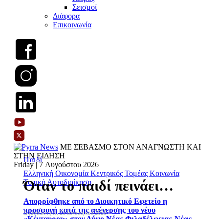
Σεισμοί
Διάφορα
Επικοινωνία
ΜΕ ΣΕΒΑΣΜΟ ΣΤΟΝ ΑΝΑΓΝΩΣΤΗ ΚΑΙ
ΣΤΗΝ ΕΙΔΗΣΗ
Παιδί
Friday | 7 Αυγούστου 2026
Ελληνική Οικονομία
Κεντρικός Τομέας
Κοινωνία
Όταν το παιδί πεινάει…
Τοπική Αυτοδιοίκηση
Απορρίφθηκε από το Διοικητικό Εφετείο η
προσφυγή κατά της ανέγερσης του νέου
Δημοσιεύτηκε: 21 Ιανουαρίου 2023
«Κένταυρου» στον Δήμο Νέας Φιλαδέλφειας-Νέας