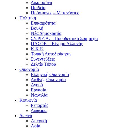
Δικαιοσύνη
Παιδεία
Πρόσφυγες – Μετανάστες
Πολιτική
Επικαιρότητα
Βουλή
Νέα Δημοκρατία
ΣΥ.ΡΙΖ.Α. – Προοδευτική Συμμαχία
ΠΑΣΟΚ – Κίνημα Αλλαγής
Κ.Κ.Ε.
Τοπική Αυτοδιοίκηση
Συνεντεύξεις
Δελτία Τύπου
Οικονομία
Ελληνική Οικονομία
Διεθνής Οικονομία
Αγορά
Εργασία
Ναυτιλία
Κοινωνία
Ρεπορτάζ
Διάφορα
Διεθνή
Αμερική
Ασία