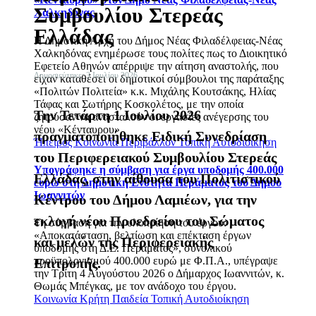
Συμβουλίου Στερεάς
Χαλκηδόνας
Ελλάδας
Η Δημοτική Αρχή του Δήμος Νέας Φιλαδέλφειας-Νέας
Χαλκηδόνας ενημέρωσε τους πολίτες πως το Διοικητικό
Εφετείο Αθηνών απέρριψε την αίτηση αναστολής, που
Δημοσιεύτηκε: 3 Ιουλίου 2026
είχαν καταθέσει οι δημοτικοί σύμβουλοι της παράταξης
«Πολιτών Πολιτεία» κ.κ. Μιχάλης Κουτσάκης, Ηλίας
Τάφας και Σωτήρης Κοσκολέτος, με την οποία
Την Τετάρτη 1 Ιουλίου 2026
ζητούσαν να ανασταλούν οι εργασίες ανέγερσης του
νέου «Κένταυρου».
πραγματοποιήθηκε Ειδική Συνεδρίαση
Ήπειρος
Κοινωνία
Περιβάλλον
Τοπική Αυτοδιοίκηση
του Περιφερειακού Συμβουλίου Στερεάς
Υπογράφηκε η σύμβαση για έργα υποδομής 400.000
Ελλάδας, στην αίθουσα του Πολιτιστικού
ευρώ στη Δημοτική Ενότητα Περάματος του Δήμου
Ιωαννιτών
Κέντρου του Δήμου Λαμιέων, για την
εκλογή νέου Προεδρείου του Σώματος
Τη σύμβαση για την υλοποίηση του έργου:
«Αποκατάσταση, βελτίωση και επέκταση έργων
και μελών της Περιφερειακής
υποδομής στη Δ.Ε. Περάματος», συνολικού
προϋπολογισμού 400.000 ευρώ με Φ.Π.Α., υπέγραψε
Επιτροπής.
την Τρίτη 4 Αυγούστου 2026 ο Δήμαρχος Ιωαννιτών, κ.
Θωμάς Μπέγκας, με τον ανάδοχο του έργου.
Κοινωνία
Κρήτη
Παιδεία
Τοπική Αυτοδιοίκηση