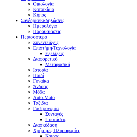
Οικολογία
Κατοικίδια
Κήπος
Συνέδρια/Εκδηλώσεις
Ημερολόγιο
Παρουσιάσεις
Περισσότερα
Συνεντεύξεις
Επιστήμη/Τεχνολογία
Εξελίξεις
Διαφορετικό
Μεταφυσική
Ιστορία
Παιδί
Γυναίκα
Άνδρας
Μόδα
Auto-Moto
Ταξίδια
Γαστρονομία
Συνταγές
Προτάσεις
Διασκέδαση
Χρήσιμες Πληροφορίες
Καιρός