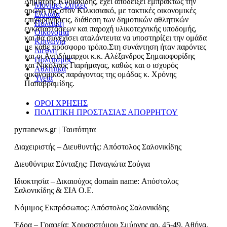
Δημήτρης Κυριακίδης, έχει αποδείξει εμπράκτως την
Μόνιμες Στήλες
αρωγή της στον Κιλκισιακό, με τακτικές οικονομικές
Ελλάδα
επιχορηγήσεις, διάθεση των δημοτικών αθλητικών
Πολιτική
εγκαταστάσεων και παροχή υλικοτεχνικής υποδομής,
Οικονομία
και θα συνεχίσει αταλάντευτα να υποστηρίζει την ομάδα
Κοινωνία
με κάθε πρόσφορο τρόπο.Στη συνάντηση ήταν παρόντες
Διεθνή
και οι Αντιδήμαρχοι κ.κ. Αλέξανδρος Σημαιοφορίδης
Πολιτισμός
και Νικόλαος Γιαρήμαγας, καθώς και ο ισχυρός
Αθλητικά
οικονομικός παράγοντας της ομάδας κ. Χρόνης
Υγεία
Παπαβραμίδης.
ΟΡΟΙ ΧΡΗΣΗΣ
ΠΟΛΙΤΙΚΗ ΠΡΟΣΤΑΣΙΑΣ ΑΠΟΡΡΗΤΟΥ
pyrranews.gr | Ταυτότητα
Διαχειριστής – Διευθυντής: Απόστολος Σαλονικίδης
Διευθύντρια Σύνταξης: Παναγιώτα Σούγια
Ιδιοκτησία – Δικαιούχος domain name: Απόστολος
Σαλονικίδης & ΣΙΑ Ο.Ε.
Νόμιμος Εκπρόσωπος: Απόστολος Σαλονικίδης
Έδρα – Γραφεία: Χρυσοστόμου Σμύρνης αρ. 45-49, Αθήνα,