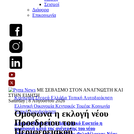
Σεισμοί
Διάφορα
Επικοινωνία
ΜΕ ΣΕΒΑΣΜΟ ΣΤΟΝ ΑΝΑΓΝΩΣΤΗ ΚΑΙ
ΣΤΗΝ ΕΙΔΗΣΗ
Κοινωνία
Στερεά Ελλάδα
Τοπική Αυτοδιοίκηση
Saturday | 8 Αυγούστου 2026
Ελληνική Οικονομία
Κεντρικός Τομέας
Κοινωνία
Ομόφωνα η εκλογή νέου
Τοπική Αυτοδιοίκηση
Προεδρείου του
Απορρίφθηκε από το Διοικητικό Εφετείο η
προσφυγή κατά της ανέγερσης του νέου
Περιφερειακού
«Κένταυρου» στον Δήμο Νέας Φιλαδέλφειας-Νέας